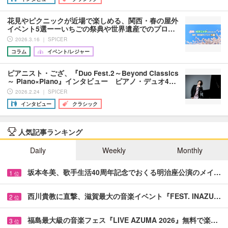
花見やピクニックが近場で楽しめる、関西・春の屋外
イベント5選ーーいちごの祭典や世界遺産でのプロ…
2026.3.16 ｜ SPICER
コラム
イベント/レジャー
ピアニスト・ござ、『Duo Fest.2～Beyond Classics
～ Piano×Piano』インタビュー ピアノ・デュオ4…
2026.2.24 ｜ SPICER
インタビュー
クラシック
人気記事ランキング
Daily
Weekly
Monthly
坂本冬美、歌手生活40周年記念でおくる明治座公演のメイ…
1
位
西川貴教に直撃、滋賀最大の音楽イベント『FEST. INAZU…
2
位
福島最大級の音楽フェス『LIVE AZUMA 2026』無料で楽…
3
位