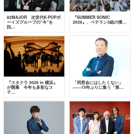
82MAJOR 次世代K-POPボ
『SUMMER SONIC
ーイズグループの“今”を
2026』、ベテラン3組の懐…
訊…
『スタクラ 2026 in 横浜』
「同窓会にはしたくない」
が開幕 今年も多彩なス
――15年ぶりに集う「第…
テ…