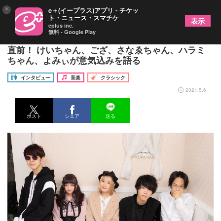
×
e＋(イープラス)アプリ - チケッ
ト・ニュース・スマチケ
表示
eplus inc.
無料 - Google Play
世界初のストリートピアノフェス『PIANIC』開催
直前！ けいちゃん、ござ、さなゑちゃん、ハラミ
ちゃん、よみぃが意気込みを語る
インタビュー
音楽
クラシック
2021.5.6
ポスト
シェア
送る