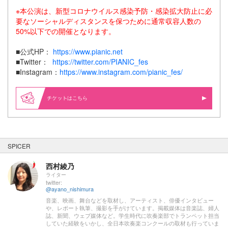
※本公演は、新型コロナウイルス感染予防・感染拡大防止に必
要なソーシャルディスタンスを保つために通常収容人数の
50%以下での開催となります。
■公式HP：
https://www.pianic.net
■Twitter：
https://twitter.com/PIANIC_fes
■Instagram：
https://www.instagram.com/pianic_fes/
はこちら
SPICER
西村綾乃
ライター
twitter:
@ayano_nishimura
音楽、映画、舞台などを取材し、アーティスト、俳優インタビュー
や、レポート執筆、撮影を手がけています。掲載媒体は音楽誌、婦人
誌、新聞、ウェブ媒体など。学生時代に吹奏楽部でトランペット担当
していた経験をいかし、全日本吹奏楽コンクールの取材も行っていま