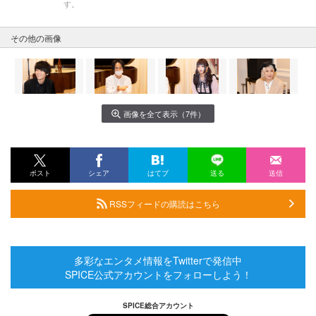
す。
その他の画像
画像を全て表示（7件）
ポスト
シェア
はてブ
送る
送信
RSSフィードの購読はこちら
多彩なエンタメ情報をTwitterで発信中
SPICE公式アカウントをフォローしよう！
SPICE総合アカウント