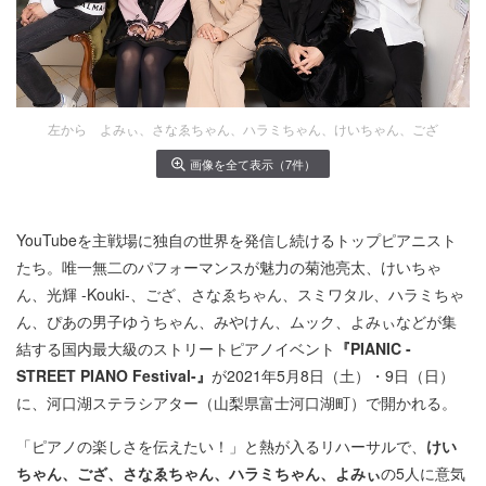
左から よみぃ、さなゑちゃん、ハラミちゃん、けいちゃん、ござ
画像を全て表示（7件）
YouTubeを主戦場に独自の世界を発信し続けるトップピアニスト
たち。唯一無二のパフォーマンスが魅力の菊池亮太、けいちゃ
ん、光輝 -Kouki-、ござ、さなゑちゃん、スミワタル、ハラミちゃ
ん、ぴあの男子ゆうちゃん、みやけん、ムック、よみぃなどが集
結する国内最大級のストリートピアノイベント
『PIANIC -
STREET PIANO Festival-』
が2021年5月8日（土）・9日（日）
に、河口湖ステラシアター（山梨県富士河口湖町）で開かれる。
「ピアノの楽しさを伝えたい！」と熱が入るリハーサルで、
けい
ちゃん、ござ、さなゑちゃん、ハラミちゃん、よみぃ
の5人に意気