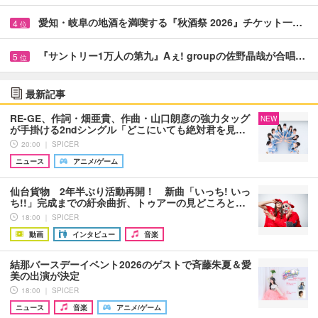
愛知・岐阜の地酒を満喫する『秋酒祭 2026』チケット一…
4
位
『サントリー1万人の第九』Aぇ! groupの佐野晶哉が合唱…
5
位
最新記事
RE-GE、作詞・畑亜貴、作曲・山口朗彦の強力タッグ
NEW
が手掛ける2ndシングル「どこにいても絶対君を見…
20:00 ｜ SPICER
ニュース
アニメ/ゲーム
仙台貨物 2年半ぶり活動再開！ 新曲「いっち! いっ
ち!!」完成までの紆余曲折、トゥアーの見どころと…
18:00 ｜ SPICER
動画
インタビュー
音楽
結那バースデーイベント2026のゲストで斉藤朱夏＆愛
美の出演が決定
18:00 ｜ SPICER
ニュース
音楽
アニメ/ゲーム