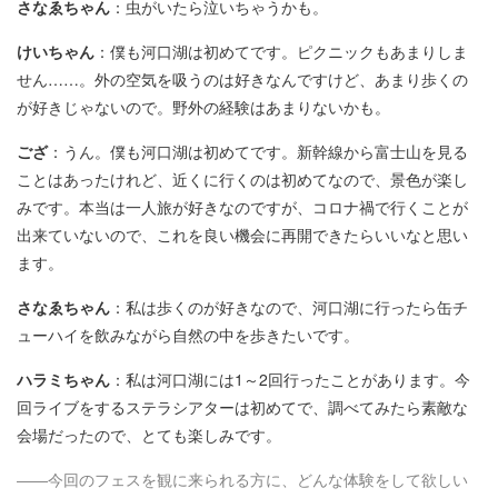
さなゑちゃん
：虫がいたら泣いちゃうかも。
けいちゃん
：僕も河口湖は初めてです。ピクニックもあまりしま
せん……。外の空気を吸うのは好きなんですけど、あまり歩くの
が好きじゃないので。野外の経験はあまりないかも。
ござ
：うん。僕も河口湖は初めてです。新幹線から富士山を見る
ことはあったけれど、近くに行くのは初めてなので、景色が楽し
みです。本当は一人旅が好きなのですが、コロナ禍で行くことが
出来ていないので、これを良い機会に再開できたらいいなと思い
ます。
さなゑちゃん
：私は歩くのが好きなので、河口湖に行ったら缶チ
ューハイを飲みながら自然の中を歩きたいです。
ハラミちゃん
：私は河口湖には1～2回行ったことがあります。今
回ライブをするステラシアターは初めてで、調べてみたら素敵な
会場だったので、とても楽しみです。
――今回のフェスを観に来られる方に、どんな体験をして欲しい