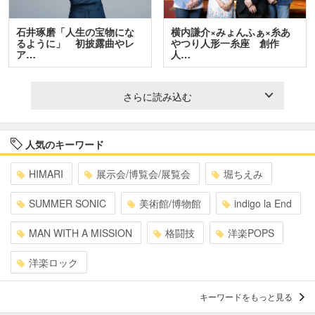
石井琢磨「人生の宝物にな
横内謙介×みょんふぁ×糸あ
るように」 初披露曲やレ
やつり人形一糸座 創作
ア…
人…
さらに読み込む
人気のキーワード
HIMARI
展示会/博覧会/展覧会
堀ちえみ
SUMMER SONIC
美術館/博物館
indigo la End
MAN WITH A MISSION
格闘技
洋楽POPS
洋楽ロック
キーワードをもっと見る