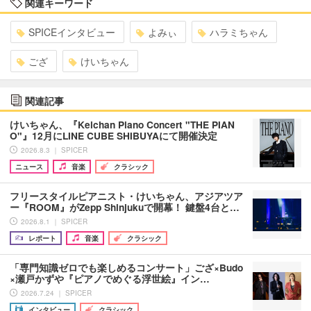
関連キーワード
SPICEインタビュー
よみぃ
ハラミちゃん
ござ
けいちゃん
関連記事
けいちゃん、『Keichan Piano Concert "THE PIAN
O"』12月にLINE CUBE SHIBUYAにて開催決定
2026.8.3 ｜ SPICER
ニュース
音楽
クラシック
フリースタイルピアニスト・けいちゃん、アジアツア
ー『ROOM』がZepp Shinjukuで開幕！ 鍵盤4台と…
2026.8.1 ｜ SPICER
レポート
音楽
クラシック
「専門知識ゼロでも楽しめるコンサート」ござ×Budo
×瀬戸かずや『ピアノでめぐる浮世絵』イン…
2026.7.24 ｜ SPICER
インタビュー
クラシック