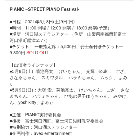
PIANIC –STREET PIANO Festival-
■日程：2021年5月8日(土)9日(日)
■時間：11:00 開場 / 12:00 開演 / 18:00 終演(予定）
■場所：河口湖ステラシアター （住所：山梨県南都留郡富士
河口湖町船津5577）
■
： 一般指定席：5,500円、
お土産付き
：
9,800円
SOLD OUT
【出演者ラインナップ】
●5月8日(土) :菊池亮太、 けいちゃん、 光輝 -Kouki-、 ござ、
さなゑちゃん、 スミワタル、 ハラミちゃん、 ムック、 よみ
ぃ
●5月9日(日)：大塚 愛、菊池亮太、 けいちゃん、 ござ、 さな
ゑちゃん、 ハラミちゃん、 ぴあの男子ゆうちゃん、 みやけ
ん、yoshikitty、よみぃ
■主催：PIANIC実行委員会
■後援：富士河口湖町、富士河口湖町教育委員会
■特別協力：河口湖ステラシアター
■企画制作：avex entertainment