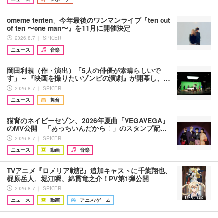
omeme tenten、今年最後のワンマンライブ『ten out
of ten 〜one man〜』を11月に開催決定
2026.8.7 ｜ SPICER
ニュース
音楽
岡田利規（作・演出）「5人の俳優が素晴らしいで
す」～『映画を撮りたいゾンビの演劇』が開幕し、…
2026.8.7 ｜ SPICER
ニュース
舞台
猫背のネイビーセゾン、2026年夏曲「VEGAVEGA」
のMV公開 「あっちいんだから！」のスタンプ配…
2026.8.7 ｜ SPICER
ニュース
動画
音楽
TVアニメ『ロメリア戦記』追加キャストに千葉翔也、
梶原岳人、堀江瞬、綿貫竜之介！PV第1弾公開
2026.8.7 ｜ SPICER
ニュース
動画
アニメ/ゲーム