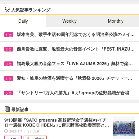
人気記事ランキング
Daily
Weekly
Monthly
坂本冬美、歌手生活40周年記念でおくる明治座公演のメイ…
1
位
西川貴教に直撃、滋賀最大の音楽イベント『FEST. INAZU…
2
位
福島最大級の音楽フェス『LIVE AZUMA 2026』無料で楽…
3
位
愛知・岐阜の地酒を満喫する『秋酒祭 2026』チケット一…
4
位
『サントリー1万人の第九』Aぇ! groupの佐野晶哉が合唱…
5
位
最新記事
9/13開催『SATO presents 高校野球女子選抜vsイチ
ロー選抜 KOBE CHIBEN』に習志野高校吹奏楽部と…
2026.8.7 ｜ SPICER
ニュース
スポーツ