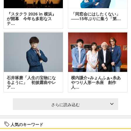
『スタクラ 2026 in 横浜』
「同窓会にはしたくない」
が開幕 今年も多彩なス
――15年ぶりに集う「第…
テ…
石井琢磨「人生の宝物にな
横内謙介×みょんふぁ×糸あ
るように」 初披露曲やレ
やつり人形一糸座 創作
ア…
人…
さらに読み込む
人気のキーワード