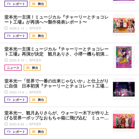
レポート
舞台
堂本光一主演！ミュージカル『チャーリーとチョコレ
ート工場』が再演へ〜製作発表レポート〜
2026.2.12 ｜ SPICER
レポート
舞台
堂本光一主演ミュージカル『チャーリーとチョコレー
ト工場』再演が決定 観月ありさ、小堺一機ら初演…
2025.8.10 ｜ SPICER
ニュース
舞台
堂本光一「世界で一番の出来じゃないか」と仕上がり
に自信 日本初演『チャーリーとチョコレート工場…
2023.10.9 ｜ SPICER
レポート
舞台
堂本光一、観月ありさらが、ウォーリー木下が作り上
げる世界一ポップなおもちゃ箱に飛び込む ミュー…
2023.6.23 ｜ SPICER
レポート
舞台