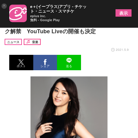
×
e＋(イープラス)アプリ - チケッ
ト・ニュース・スマチケ
表示
eplus inc.
無料 - Google Play
観月ありさ、歌手デビュー30周年の記念日にサブス
ク解禁 YouTube Liveの開催も決定
ニュース
音楽
2021.5.9
ポスト
シェア
送る