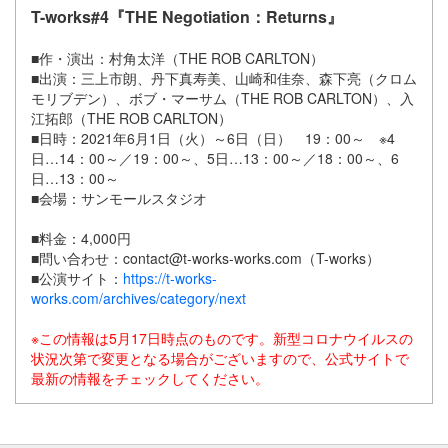
T-works#4『THE Negotiation：Returns』
■作・演出：村角太洋（THE ROB CARLTON）
■出演：三上市朗、丹下真寿美、山崎和佳奈、森下亮（クロム
モリブデン）、ボブ・マーサム（THE ROB CARLTON）、入
江拓郎（THE ROB CARLTON）
■日時：2021年6月1日（火）～6日（日） 19：00～ ※4
日…14：00～／19：00～、5日…13：00～／18：00～、6
日…13：00～
■会場：サンモールスタジオ
■料金：4,000円
■問い合わせ：contact@t-works-works.com（T-works）
■公演サイト：
https://t-works-
works.com/archives/category/next
※この情報は5月17日時点のものです。新型コロナウイルスの
状況次第で変更となる場合がございますので、公式サイトで
最新の情報をチェックしてください。