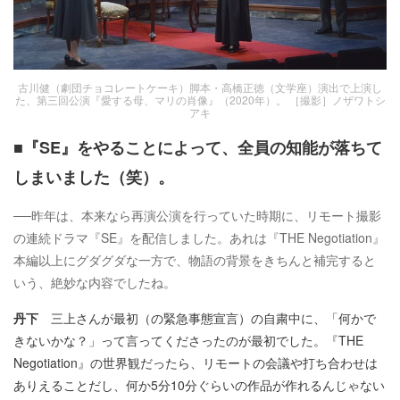
古川健（劇団チョコレートケーキ）脚本・高橋正徳（文学座）演出で上演し
た、第三回公演『愛する母、マリの肖像』（2020年）。 ［撮影］ノザワトシ
アキ
■『SE』をやることによって、全員の知能が落ちて
しまいました（笑）。
──昨年は、本来なら再演公演を行っていた時期に、リモート撮影
の連続ドラマ『SE』を配信しました。あれは『THE Negotiation』
本編以上にグダグダな一方で、物語の背景をきちんと補完すると
いう、絶妙な内容でしたね。
丹下
三上さんが最初（の緊急事態宣言）の自粛中に、「何かで
きないかな？」って言ってくださったのが最初でした。『THE
Negotiation』の世界観だったら、リモートの会議や打ち合わせは
ありえることだし、何か5分10分ぐらいの作品が作れるんじゃない