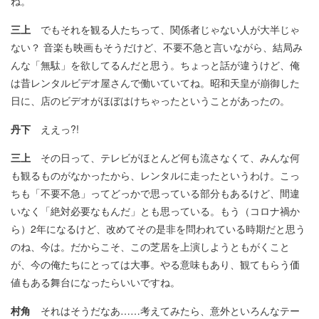
ね。
三上
でもそれを観る人たちって、関係者じゃない人が大半じゃ
ない？ 音楽も映画もそうだけど、不要不急と言いながら、結局み
んな「無駄」を欲してるんだと思う。ちょっと話が違うけど、俺
は昔レンタルビデオ屋さんで働いていてね。昭和天皇が崩御した
日に、店のビデオがほぼはけちゃったということがあったの。
丹下
ええっ?!
三上
その日って、テレビがほとんど何も流さなくて、みんな何
も観るものがなかったから、レンタルに走ったというわけ。こっ
ちも「不要不急」ってどっかで思っている部分もあるけど、間違
いなく「絶対必要なもんだ」とも思っている。もう（コロナ禍か
ら）2年になるけど、改めてその是非を問われている時期だと思う
のね、今は。だからこそ、この芝居を上演しようともがくこと
が、今の俺たちにとっては大事。やる意味もあり、観てもらう価
値もある舞台になったらいいですね。
村角
それはそうだなあ……考えてみたら、意外といろんなテー