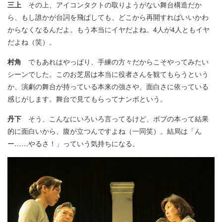
三上
その上、アイコンタクトの取りようがない舞台構造だか
ら、もし誰かが台詞を飛ばしても、どこから再開すればいいかわ
からなくなるんだよ。もう本当にイヤだよね。4人が4人ともイヤ
だよね（笑）。
村角
でもあれはやっぱり、手練の方々だからこそやってみたい
シーンでした。このお芝居は本当に役者さんを観てもらうという
か、演劇の舞台が持っている本来の強さや、面白さに依っている
感じがします。舞台で見てもらってナンボという。
丹下
そう、こんなにいろいろ言ってるけど、ボブの本って結果
的に面白いから、腹が立つんですよね（一同笑）。結局は「ん
ー……やるさ！」っていう気持ちになる。