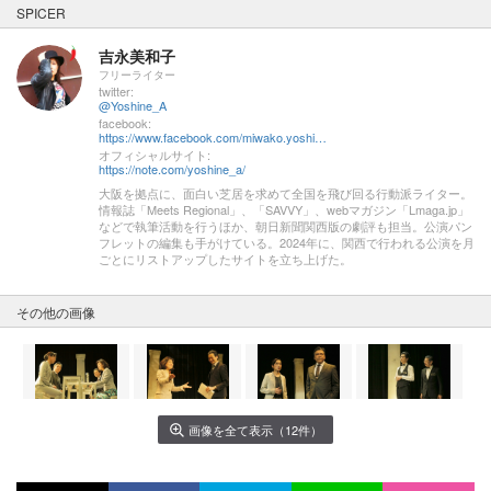
SPICER
吉永美和子
フリーライター
twitter:
@Yoshine_A
facebook:
https://www.facebook.com/miwako.yoshinaga1
オフィシャルサイト:
https://note.com/yoshine_a/
大阪を拠点に、面白い芝居を求めて全国を飛び回る行動派ライター。
情報誌「Meets Regional」、「SAVVY」、webマガジン「Lmaga.jp」
などで執筆活動を行うほか、朝日新聞関西版の劇評も担当。公演パン
フレットの編集も手がけている。2024年に、関西で行われる公演を月
ごとにリストアップしたサイトを立ち上げた。
その他の画像
画像を全て表示（12件）