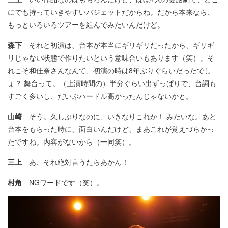
にでも持っていきやすいバジェットだからね。だから本来なら、
もっといろいろツアーを組んでみたいんだけど。
森下
それと初演は、台本が本当にギリギリだったから、ギリギ
リじゃない状態で作りたいという意味合いもあります（笑）。そ
れこそ和佳奈さんなんて、初演の時は8年ぶりぐらいだったでし
ょ？ 舞台って。（上演時間の）半分ぐらい出ずっぱりで、台詞も
すごく多いし、だいぶハードル高かったんじゃないかと。
山崎
そう。久しぶりなのに、いきなりこれか！ みたいな。あと
台本をもらった時に、面白いんだけど、まあこれが覚えづらかっ
たですね。内容がないから（一同笑）。
三上
あ、それ絶対言うたらあかん！
村角
NGワードです（笑）。