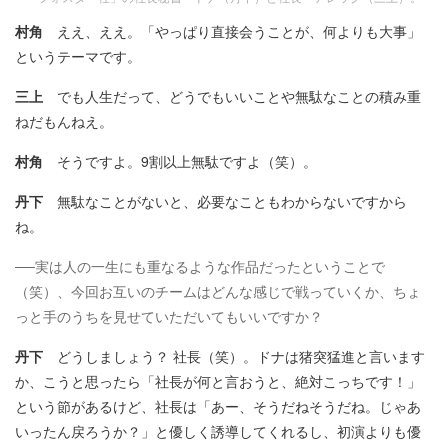
村角
ええ、ええ。「やっぱり直接会うことが、何よりも大事」
というテーマです。
三上
でも人生だって、どうでもいいことや無駄なことの積み重
ねだもんねえ。
村角
そうですよ。9割以上無駄ですよ（笑）。
丹下
無駄なことがないと、必要なこともわからないですから
ね。
──実は人の一生にも重なるような作品だったということで
（笑）、今回お互いのチームはどんな感じで戦っていくか、ちょ
っと手のうちを見せていただいてもいいですか？
丹下
どうしましょう？ 社長（笑）。ドナは猪突猛進と言います
か、こうと思ったら「社長が何と言おうと、絶対こっちです！」
という節があるけど、社長は「あー、そうだねそうだね。じゃあ
いったん戻ろうか？」と優しく誘導してくれるし、初演よりも優