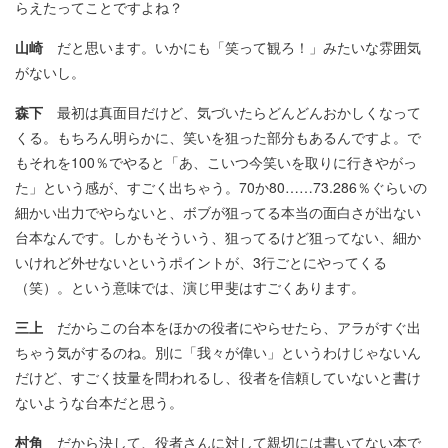
らえたってことですよね？
山崎
だと思います。いかにも「笑って観ろ！」みたいな雰囲気
がないし。
森下
最初は真面目だけど、気づいたらどんどんおかしくなって
くる。もちろん明らかに、笑いを狙った部分もあるんですよ。で
もそれを100％でやると「あ、こいつ今笑いを取りに行きやがっ
た」という感が、すごく出ちゃう。70か80……73.286％ぐらいの
細かい出力でやらないと、ボブが狙ってる本当の面白さが出ない
台本なんです。しかもそういう、狙ってるけど狙ってない、細か
いけれど外せないというポイントが、3行ごとにやってくる
（笑）。という意味では、演じ甲斐はすごくあります。
三上
だからこの台本をほかの役者にやらせたら、アラがすぐ出
ちゃう気がするのね。別に「我々が偉い」というわけじゃないん
だけど、すごく技量を問われるし、役者を信頼していないと書け
ないような台本だと思う。
村角
だから決して、役者さんに対して親切には書いてない本で