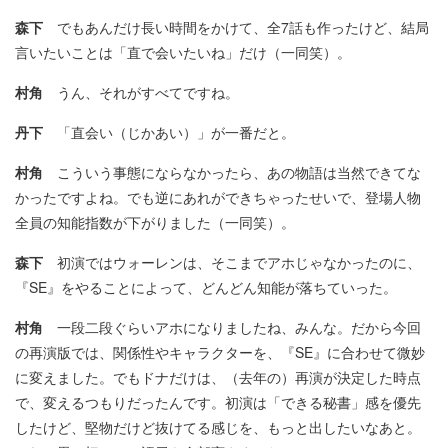
森下
でもあんだけ長い時間をかけて、全7話も作ったけど、結局
言いたいことは「直で会いたいね」だけ（一同笑）。
村角
うん、それがすべてですね。
丹下
「直会い（じかあい）」が一番だと。
村角
こういう事態にならなかったら、あの物語は当然できてな
かったですよね。でも逆にあれができちゃったせいで、登場人物
全員の知能指数が下がりました（一同笑）。
森下
初演ではウォーレンは、そこまでアホじゃなかったのに、
『SE』をやることによって、どんどん知能が落ちていった。
村角
一段二段ぐらいアホになりましたね、みんな。だから今回
の再演版では、関係性やキャラクターを、『SE』に合わせて微妙
に変えました。でもドナだけは、（去年の）再演が決定した時点
で、変えるつもりだったんです。初演は「できる秘書」感を優先
したけど、堅物だけど抜けてる感じを、もっと出したいなあと。