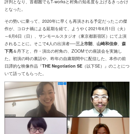
評判となり、首都圏でもT-worksと村角の知名度を上げるきっかけ
となった。
その勢いに乗って、2020年に早くも再演される予定だったこの傑
作が、コロナ禍による延期を経て、ようやく2021年6月1日（火）
～6月6日（日）、サンモールスタジオ（東京都新宿区）にて上演
されることに。そこで4人の出演者──
三上市朗
、
山崎和佳奈
、
森
下亮
＆丹下と、作・演出の村角の、ZOOMでの座談会を実施し
た。初演の時の裏話や、昨年の自粛期間中に配信した、本作の前
日譚的な映像作品『
THE Negotiation SE
（以下SE）』のことにつ
いて語ってもらった。