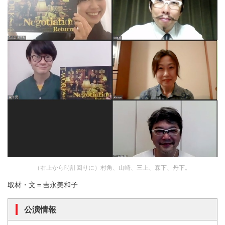
（右上から時計回りに）村角、山崎、三上、森下、丹下。
取材・文＝吉永美和子
公演情報