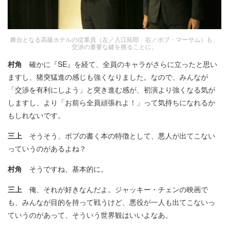
舞台となる高級ホテルの従業員（左／入江拓郎 右／ボブ・マーサム）も、
交渉の重要な鍵を握ることに。
村角
確かに『SE』を経て、全員のキャラがさらに立ったと思い
ますし、猪突猛進の感じも強くなりました。なので、みんなが
「交渉を有利にしよう」と突き進む感が、初演より強くなる気が
しますし、より「お前ら全員頑張れよ！」って気持ちになれるか
もしれないです。
三上
そうそう、ボブの書く本の特徴として、悪人が出てこない
っていうのがあるよね？
村角
そうですね、基本的に。
三上
俺、それが好きなんだよ。ジャッキー・チェンの映画で
も、みんなが目的を持って戦うけど、悪役が一人も出てこないっ
ていうのがあって、そういう世界観はいいよなあ。