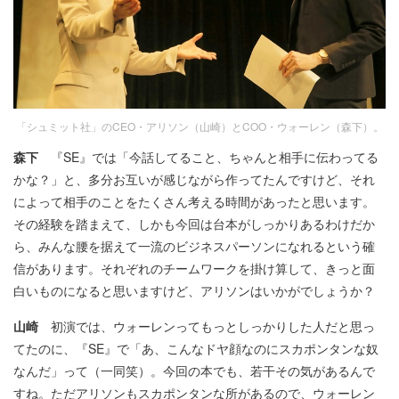
「シュミット社」のCEO・アリソン（山崎）とCOO・ウォーレン（森下）。
森下
『SE』では「今話してること、ちゃんと相手に伝わってる
かな？」と、多分お互いが感じながら作ってたんですけど、それ
によって相手のことをたくさん考える時間があったと思います。
その経験を踏まえて、しかも今回は台本がしっかりあるわけだか
ら、みんな腰を据えて一流のビジネスパーソンになれるという確
信があります。それぞれのチームワークを掛け算して、きっと面
白いものになると思いますけど、アリソンはいかがでしょうか？
山崎
初演では、ウォーレンってもっとしっかりした人だと思っ
てたのに、『SE』で「あ、こんなドヤ顔なのにスカポンタンな奴
なんだ」って（一同笑）。今回の本でも、若干その気があるんで
すね。ただアリソンもスカポンタンな所があるので、ウォーレン