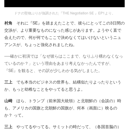
ドナの堅物ぶりが強調された『THE Negotiation SE 』EP1より。
村角
それに『SE』を踏まえたことで、彼らにとってこの3日間の
交渉が、より重要なものになった感じがあります。ようやく直で
会えたので、何が何でもここで決めなくてはいけないというニュ
アンスが、ちょっと強化されましたね。
──確かに初演では「なぜ彼らはここまで、なりふり構わなくなっ
ているのか？」という理由をあまり考えなかったんですが、
『SE』を観ると、その訳が少しわかる気がしました。
三上
でも本当のビジネスの世界も、結構似たりよったりという
か、もっと幼稚なことをやってると思うよ。
山崎
ほら、トランプ（前米国大統領）と北朝鮮の（会談の）時
も、アメリカの国旗と北朝鮮の国旗が、何本（画面に）映るの
か？ って。
三上
やってるやってる。サミットの時だって、（各国首脳の）