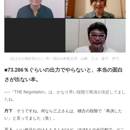
（右上から時計回りに）作・演出の村角太洋、山崎、三上、森下、丹下。
■73.286％ぐらいの出力でやらないと、本当の面白
さが出ない本。
──『THE Negotiation』は、かなり早い段階で再演が決定してまし
たね。
丹下
そうですね。何なら三上さんは、稽古の段階で「再演した
い」と言ってました（笑）。
三上
いい作品なのはもちろんだけど、ほぼ4人の会話劇で、どこ