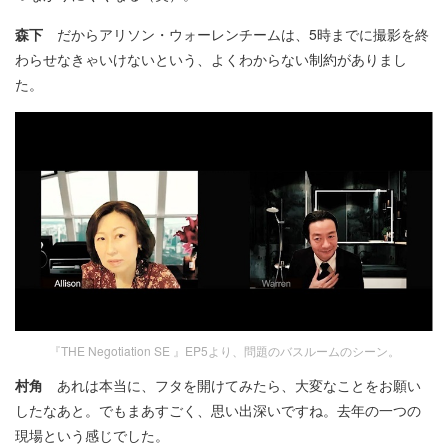
森下
だからアリソン・ウォーレンチームは、5時までに撮影を終
わらせなきゃいけないという、よくわからない制約がありまし
た。
『THE Negotiation SE 』EP5より、問題のバスルームのシーン。
村角
あれは本当に、フタを開けてみたら、大変なことをお願い
したなあと。でもまあすごく、思い出深いですね。去年の一つの
現場という感じでした。