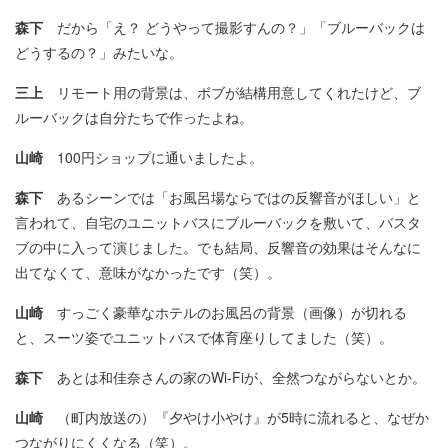
森下
だから「え？ どうやって撮影すんの？」「ブルーバックは
どうするの？」みたいな。
三上
リモート用の背景は、ボブが結構用意してくれたけど、ブ
ルーバックは自分たちで作ったよね。
山崎
100円ショップに通いましたよ。
森下
あるシーンでは「お風呂場ならではの反響音がほしい」と
言われて、自宅のユニットバスにブルーバックを敷いて、バスタ
ブの中に入って演じました。でも結局、反響音の効果はそんなに
出てなくて、意味がなかったです（笑）。
山崎
すっごく豪華なホテルのお風呂の背景（画像）が切れる
と、スーツ姿でユニットバスで体育座りしてました（笑）。
森下
あとは和佳奈さんの家のWi-Fiが、全然つながらないとか。
山崎
（町内放送の）『夕やけ小やけ』が5時に流れると、なぜか
つながりにくくなる（笑）。