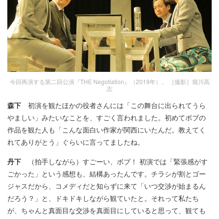
今回再演する第二回公演『THE Negotiation』（2019年）。 ［撮影］堀川高
志
森下
初演を観たほかの役者さんには「この舞台に出られてうら
やましい」みたいなことを、すごく言われました。初めてボブの
作品を観た人も「こんな面白い作家が関西にいたんだ。教えてく
れてありがとう」ぐらいに言ってましたね。
丹下
（拍手しながら）すごーい、ボブ！ 初演では「緊張感がす
ごかった」という感想も、結構あったんです。チラシが割とゴー
ジャスだから、コメディだと知らずに来て「いつ交渉が始まるん
だろう？」と、ドキドキしながら観ていたと。それって私たち
が、ちゃんと真面目な交渉を真面目にしていると思って、観ても