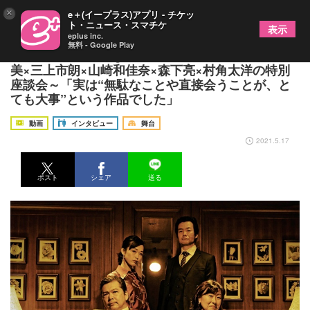
×
e＋(イープラス)アプリ - チケッ
ト・ニュース・スマチケ
表示
eplus inc.
無料 - Google Play
T-works『THE Negotiation：Returns』丹下真寿
美×三上市朗×山崎和佳奈×森下亮×村角太洋の特別
座談会～「実は“無駄なことや直接会うことが、と
ても大事”という作品でした」
動画
インタビュー
舞台
2021.5.17
ポスト
シェア
送る