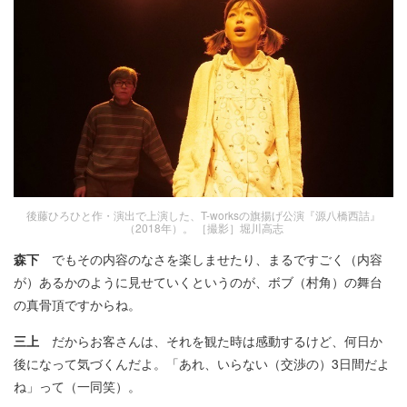
後藤ひろひと作・演出で上演した、T-worksの旗揚げ公演『源八橋西詰』
（2018年）。 ［撮影］堀川高志
森下
でもその内容のなさを楽しませたり、まるですごく（内容
が）あるかのように見せていくというのが、ボブ（村角）の舞台
の真骨頂ですからね。
三上
だからお客さんは、それを観た時は感動するけど、何日か
後になって気づくんだよ。「あれ、いらない（交渉の）3日間だよ
ね」って（一同笑）。