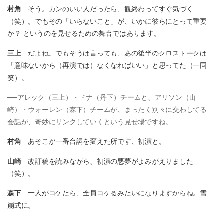
村角
そう。カンのいい人だったら、観終わってすぐ気づく
（笑）。でもその「いらないこと」が、いかに彼らにとって重要
か？ というのを見せるための舞台ではあります。
三上
だよね。でもそうは言っても、あの後半のクロストークは
「意味ないから（再演では）なくなればいい」と思ってた（一同
笑）。
──アレック（三上）・ドナ（丹下）チームと、アリソン（山
崎）・ウォーレン（森下）チームが、まったく別々に交わしてる
会話が、奇妙にリンクしていくという見せ場ですね。
村角
あそこが一番台詞を変えた所です、初演と。
山崎
改訂稿を読みながら、初演の悪夢がよみがえりました
（笑）。
森下
一人がコケたら、全員コケるみたいになりますからね。雪
崩式に。