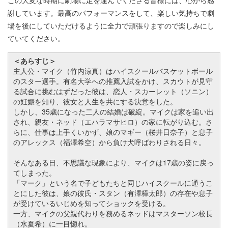
謝しています。最高のパフォーマンスをして、楽しい気持ちで劇
場を後にしていただけるように全力で頑張りますので楽しみにし
ていてください。
＜あらすじ＞
主人公・マイク（竹内涼真）はハイスクールバスケットボール
のスター選手。有名大学への推薦入試をかけ、スカウトが見守
る試合に挑むはずだった彼は、恋人・スカーレット（ソニン）
の妊娠を知り、彼女と人生を共にする決意をした。
しかし、35歳になった二人の結婚は破綻。マイクは家を追い出
され、親友・ネッド（エハラマサヒロ）の家に転がり込む。さ
らに、仕事は上手くいかず、娘のマギー（桜井日奈子）と息子
のアレックス（福澤希空）から負け犬呼ばわりされる日々。
そんなある日、不思議な現象により、マイクは17歳の姿に戻っ
てしまった。
「マーク」という名で子どもたちと同じハイスクールに通うこ
とにした彼は、娘の彼氏・スタン（有澤樟太郎）の存在や息子
が受けているいじめを知ってショックを受ける。
一方、マイクの父親代わりを務めるネッドはマスターソン校長
（水夏希）に一目惚れ。