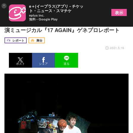
×
e＋(イープラス)アプリ - チケッ
ト・ニュース・スマチケ
表示
eplus inc.
無料 - Google Play
竹内涼真が17歳と35歳を一人二役で演じる 世界初
演ミュージカル『17 AGAIN』ゲネプロレポート
レポート
舞台
2021.5.16
ポスト
シェア
送る