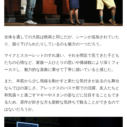
全体を通しての大筋は映画と同じだが、シーンが追加されていた
り、掘り下げられたりしているのも魅力の一つだろう。
マイクとスカーレットのすれ違い、それを間近で見てきた子ども
たちの心情など、家族一人ひとりの思いや価値観により深くフォ
ーカスし、魅力的な楽曲に乗せて丁寧に描いていると感じた。
また、本筋から少し視線を動かすと新たな気付きがあるのも舞台
ならではの楽しさ。アレックスのバスケ部での活躍、友人たちと
和気藹々と過ごすマギーやスタンの姿などに注目することもでき
るため、原作が好きな方も新鮮な気持ちで観ることができるので
はないだろうか。