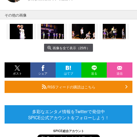
その他の画像
画像を全て表示（25件）
ポスト
シェア
はてブ
送る
送信
RSSフィードの購読はこちら
多彩なエンタメ情報をTwitterで発信中
SPICE公式アカウントをフォローしよう！
SPICE総合アカウント