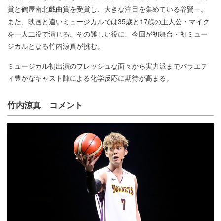
賞と鶴屋南北戯曲賞を受賞し、大きな注目を集めている谷賢一。
また、映画と違いミュージカルでは35歳と17歳の主人公・マイク
を一人二役で演じる。その難しい役に、今回が初舞台・初ミュー
ジカルとなる竹内涼真が挑む。
ミュージカル初出演のフレッシュな面々から実力派までバラエテ
ィ豊かなキャスト陣による化学反応に期待が高まる。
竹内涼真 コメント