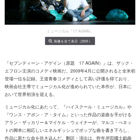
ミュージカル『17 AGAIN』
画像を全て表示（25件）
『セブンティーン・アゲイン（原題 17 AGAIN）』は、ザック・
エフロン主演のコメディ映画だ。2009年4月に公開されると全米初
登場一位を記録。王道青春コメディとして高い評価を得ており、
映画会社主導でミュージカル化が進められていた本作が、日本に
おいて世界初演を迎える。
ミュージカル化にあたって、『ハイスクール・ミュージカル』や
『ワンス・アポン・ア・タイム』といった作品の楽曲を手がける
アラン・ザッカリー＆マイケル・ウェイナーが、マルコ・ぺネッ
トの脚本に相応しいエネルギッシュでポップな曲を書き下ろし、
作品に新たな命を吹き込んだ。翻訳・演出は、昨年岸田國士戯曲