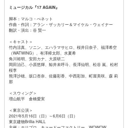
ミュージカル『17 AGAIN』
脚本：マルコ・ぺネット
作曲・作詞：アラン・ザッカリー＆マイケル・ウェイナー
翻訳・演出：谷 賢一
＜キャスト＞
竹内涼真、ソニン、エハラマサヒロ、桜井日奈子、福澤希空
（WATWING）、有澤樟太郎、水夏希
角川裕明、安田カナ、大原研二
岡田治己、小原悠輝、鯨井未呼斗、長澤仙明、松谷 嵐、松村
桜李
熊澤沙穂、坂口杏奈、佐藤彩香、中西彩加、町屋美咲、森 莉
那
＜スウィング＞
増山航平 倉橋愛実
＜東京公演＞
2021年5月16日（日）～6月6日（日）
東京建物Brillia HALL
主催：ホリプロ キョードーファクトリー WOWOW