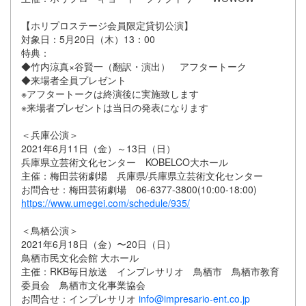
【ホリプロステージ会員限定貸切公演】
対象日：5月20日（木）13：00
特典：
◆竹内涼真×谷賢一（翻訳・演出） アフタートーク
◆来場者全員プレゼント
※アフタートークは終演後に実施致します
※来場者プレゼントは当日の発表になります
＜兵庫公演＞
2021年6月11日（金）～13日（日）
兵庫県立芸術文化センター KOBELCO大ホール
主催：梅田芸術劇場 兵庫県/兵庫県立芸術文化センター
お問合せ：梅田芸術劇場 06-6377-3800(10:00-18:00)
https://www.umegei.com/schedule/935/
＜鳥栖公演＞
2021年6月18日（金）〜20日（日）
鳥栖市民文化会館 大ホール
主催：RKB毎日放送 インプレサリオ 鳥栖市 鳥栖市教育
委員会 鳥栖市文化事業協会
お問合せ：インプレサリオ
info@impresario-ent.co.jp