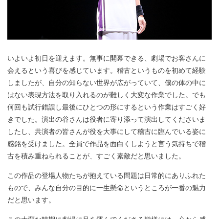
いよいよ初日を迎えます。無事に開幕できる、劇場でお客さんに
会えるという喜びを感じています。稽古というものを初めて経験
しましたが、自分の知らない世界が広がっていて、僕の体の中に
はない表現方法を取り入れるのが難しく大変な作業でした。でも
何回も試行錯誤し最後にひとつの形にするという作業はすごく好
きでした。演出の谷さんは役者に寄り添って演出してくださいま
したし、共演者の皆さんが役を大事にして稽古に臨んでいる姿に
感銘を受けました。全員で作品を面白くしようと言う気持ちで稽
古を積み重ねられることが、すごく素敵だと思いました。
この作品の登場人物たちが抱えている問題は日常的にありふれた
もので、みんな自分の目的に一生懸命というところが一番の魅力
だと思います。
この大変な時期に劇場に足を運んでくださる皆様には、心から感