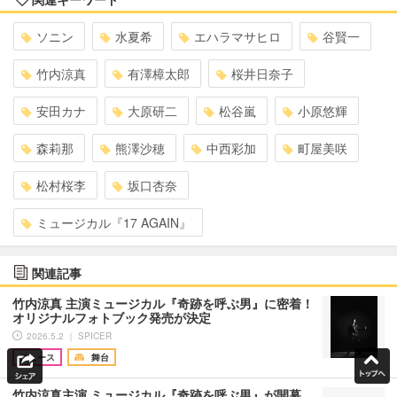
ソニン
水夏希
エハラマサヒロ
谷賢一
竹内涼真
有澤樟太郎
桜井日奈子
安田カナ
大原研二
松谷嵐
小原悠輝
森莉那
熊澤沙穂
中西彩加
町屋美咲
松村桜李
坂口杏奈
ミュージカル『17 AGAIN』
関連記事
竹内涼真 主演ミュージカル『奇跡を呼ぶ男』に密着！
オリジナルフォトブック発売が決定
2026.5.2 ｜ SPICER
ニュース
舞台
竹内涼真主演 ミュージカル『奇跡を呼ぶ男』が開幕