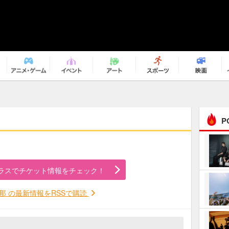
P
まるで原作の世界から飛
び出してきたよう！ 圧…
ラスでチケット情報をチェック！
ｅｐｌｕｓ ｗｅｅｋｅ
ｎｄ ｃｌｕｂ
那 の最新情報をRSSで購読
ＲｅｏＮａ“ピルグリム”