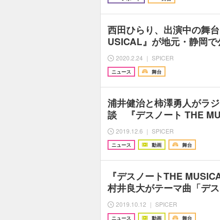
西田ひらり、出演中の舞台『
USICAL』が地元・静岡
2020.2.24 ｜ SPICER
ニュース
舞台
浦井健治と柿澤勇人がラジ
談 『デスノート THE M
2019.12.6 ｜ SPICER
ニュース
動画
舞台
『デスノートTHE MUSI
村井良大がテーマ曲「デス
2019.10.12 ｜ SPICER
ニュース
動画
舞台