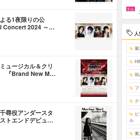
5
位
よる1夜限りの公
 Concert 2024 ～…
人
展
HI
ミュージカル＆クリ
Brand New M…
S
フ
ク
千尋役アンダースタ
ピ
ストエンドデビュ…
ル
東