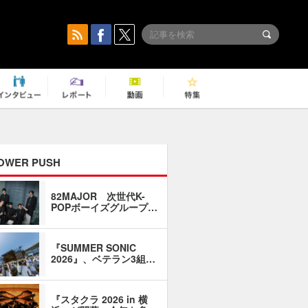
OWER PUSH
82MAJOR 次世代K-
「同窓会に
POPボーイズグループ…
い」――1
『SUMMER SONIC
石井琢磨「
2026』、ベテラン3組…
なるように
『スタクラ 2026 in 横
横内謙介×