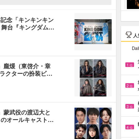
年記念「キンキンキン
 舞台『キングダム…
人
Dai
-』龐煖（東啓介・章
1
位
ラクターの扮装ビ…
2
位
3
位
-』蒙武役の渡辺大と
名のオールキャスト…
4
位