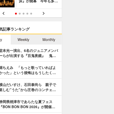
浜』が開幕 今年も多…
あやつり人
気記事ランキング
ly
Weekly
Monthly
堂本光一演出、6名のジュニアメンバ
ーらが出演する『百鬼夜鏡』 鬼…
堀ちえみ 「もっと歌っていればよ
かった」という後悔はもうしたく…
横山だいすけ、石田泰尚ら 親子で
楽しむ”うた”から圧巻のコンチェ…
静岡県焼津市であらたな夏フェス
『BON BON BON 2026』が開催…