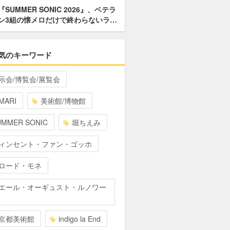
『SUMMER SONIC 2026』、ベテラ
ン3組の懐メロだけで終わらないラ…
気のキーワード
示会/博覧会/展覧会
MARI
美術館/博物館
UMMER SONIC
堀ちえみ
ィンセント・ファン・ゴッホ
ロード・モネ
エール・オーギュスト・ルノワー
京都美術館
indigo la End