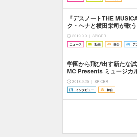
『デスノートTHE MUSI
ク・ヘナと横田栄司が歌う
2019.9.9 ｜ SPICER
ニュース
動画
舞台
ア
学園から飛び出す新たな試
MC Presents ミュー
2018.9.25 ｜ SPICER
インタビュー
舞台