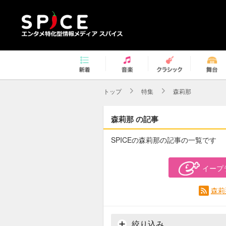
トップ
特集
森莉那
森莉那 の記事
SPICEの森莉那の記事の一覧です
イープ
森莉
絞り込み