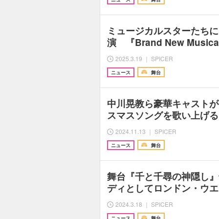
ミュージカルスターたちに
演 『Brand New Musical
2025.3.19 ｜ SPICER
ニュース
舞台
中川晃教ら豪華キャストが
スマスソングを歌い上げる 『
2024.11.13 ｜ SPICER
ニュース
舞台
舞台『千と千尋の神隠し』
ディとしてロンドン・ウエ
2024.3.18 ｜ SPICER
ニュース
舞台