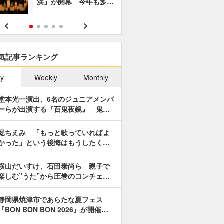
浜』が開幕 今年も多…
あやつり人
気記事ランキング
ly
Weekly
Monthly
堂本光一演出、6名のジュニアメンバ
ーらが出演する『百鬼夜鏡』 鬼…
堀ちえみ 「もっと歌っていればよ
かった」という後悔はもうしたく…
横山だいすけ、石田泰尚ら 親子で
楽しむ”うた”から圧巻のコンチェ…
静岡県焼津市であらたな夏フェス
『BON BON BON 2026』が開催…