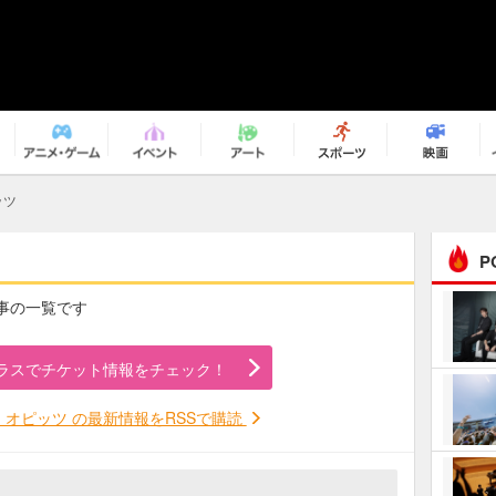
ッツ
P
記事の一覧です
まるで原作の世界から飛
び出してきたよう！ 圧…
ラスでチケット情報をチェック！
ｅｐｌｕｓ ｗｅｅｋｅ
ｎｄ ｃｌｕｂ
オピッツ の最新情報をRSSで購読
ＲｅｏＮａ“ピルグリム”