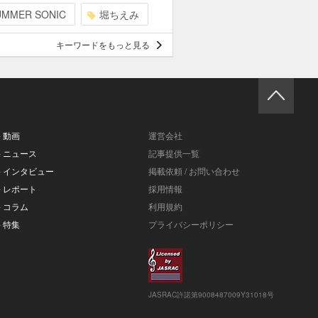
UMMER SONIC
堀ちえみ
キーワードをもっと見る
- 動画
運営会社
- ニュース
記事提供一覧
- インタビュー
掲載依頼 / お問い合わせ
- レポート
採用情報
- コラム
利用規約
- 特集
プライバシーポリシー
JASRAC許諾第9008487009Y31018号