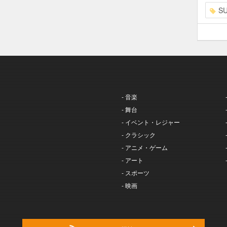
S
- 音楽
- 舞台
- イベント・レジャー
- クラシック
- アニメ・ゲーム
- アート
- スポーツ
- 映画