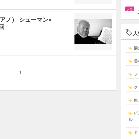
5
位
アノ） シューマン×
回
人
展
美
1
フ
ク
東
ピ
ル
ミ