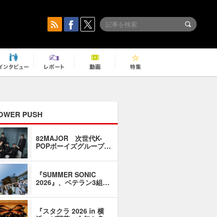
OWER PUSH
82MAJOR 次世代K-
「同窓会に
POPボーイズグループ…
い」――1
『SUMMER SONIC
石井琢磨「
2026』、ベテラン3組…
なるように
『スタクラ 2026 in 横
横内謙介×