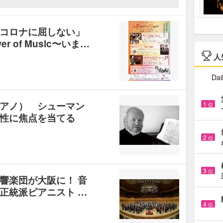
コロナに屈しない」
r of Music〜いま…
人
Dai
アノ） シューマン
1
位
性に焦点を当てる
2
位
3
位
響楽団が大阪に！ 音
正統派ピアニスト …
4
位