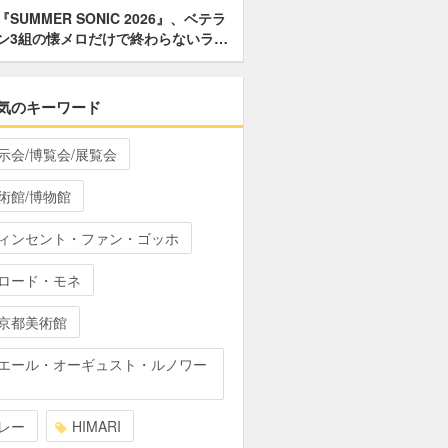
『SUMMER SONIC 2026』、ベテラ
ン3組の懐メロだけで終わらないラ…
気のキーワード
示会/博覧会/展覧会
術館/博物館
ィンセント・ファン・ゴッホ
ロード・モネ
京都美術館
エール・オーギュスト・ルノワー
レー
HIMARI