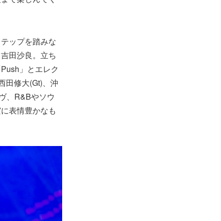
ステップを踏みな
る吉田沙良。立ち
ush」とエレク
田修大(Gt)、沖
ーヴ、R&Bやソウ
実に表情豊かなも