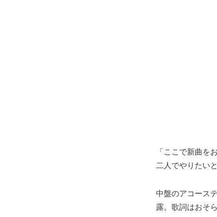
「ここで新曲を
二人でやりたい
中盤のアコース
露。歌詞はおそ