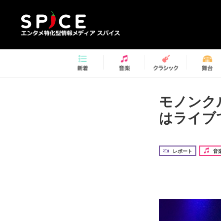
モノンク
はライブ
レポート
音