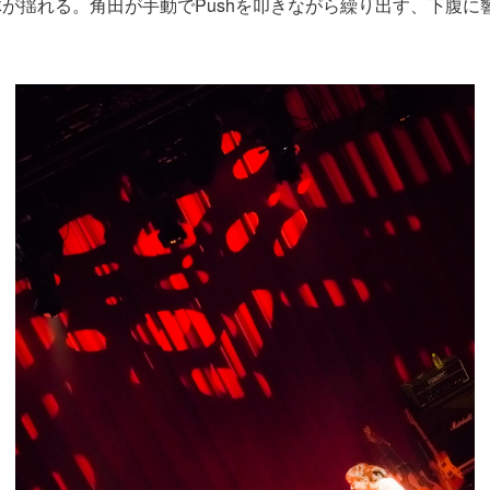
が揺れる。角田が手動でPushを叩きながら繰り出す、下腹に