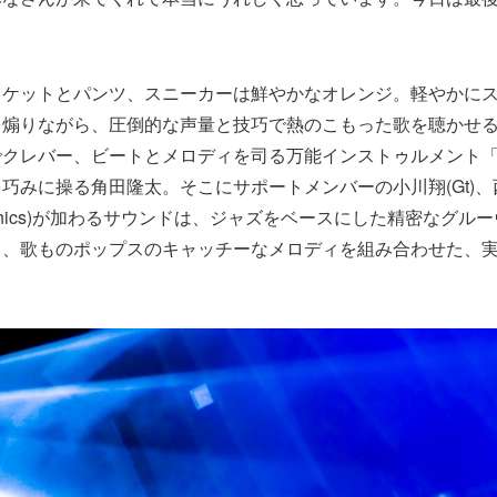
ャケットとパンツ、スニーカーは鮮やかなオレンジ。軽やかに
を煽りながら、圧倒的な声量と技巧で熱のこもった歌を聴かせ
クレバー、ビートとメロディを司る万能インストゥルメント「P
巧みに操る角田隆太。そこにサポートメンバーの小川翔(Gt)、西
ectronics)が加わるサウンドは、ジャズをベースにした精密なグル
り、歌ものポップスのキャッチーなメロディを組み合わせた、