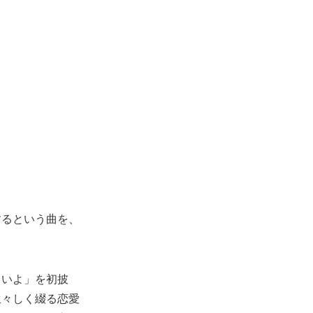
するという曲を、
るいよ」を初披
生々しく綴る恋愛