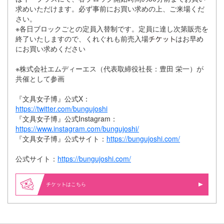
求めいただけます。必ず事前にお買い求めの上、ご来場くだ
さい。
※各日ブロックごとの定員入替制です。定員に達し次第販売を
終了いたしますので、くれぐれも前売入場
はお早め
にお買い求めください
※株式会社エムディーエス（代表取締役社長：豊田 栄一）が
共催として参画
『文具女子博』公式X：
https://twitter.com/bungujoshi
『文具女子博』公式Instagram：
https://www.instagram.com/bungujoshi/
『文具女子博』公式サイト：
https://bungujoshi.com/
公式サイト：
https://bungujoshi.com/
はこちら