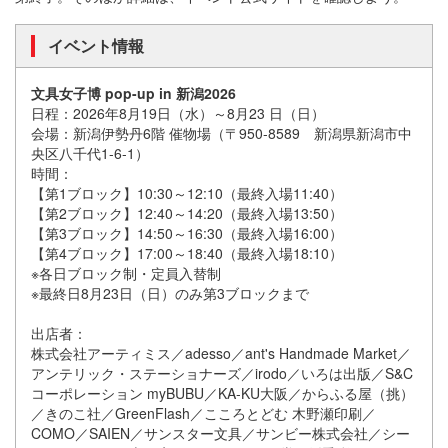
イベント情報
文具女子博 pop-up in 新潟2026
日程：2026年8月19日（水）～8月23 日（日）
会場：新潟伊勢丹6階 催物場（〒950-8589 新潟県新潟市中
央区八千代1-6-1）
時間：
【第1ブロック】10:30～12:10（最終入場11:40）
【第2ブロック】12:40～14:20（最終入場13:50）
【第3ブロック】14:50～16:30（最終入場16:00）
【第4ブロック】17:00～18:40（最終入場18:10）
※各日ブロック制・定員入替制
※最終日8月23日（日）のみ第3ブロックまで
出店者：
株式会社アーティミス／adesso／ant's Handmade Market／
アンテリック・ステーショナーズ／irodo／いろは出版／S&C
コーポレーション myBUBU／KA-KU大阪／からふる屋（挑）
／きのこ社／GreenFlash／こころとどむ 木野瀬印刷／
COMO／SAIEN／サンスター文具／サンビー株式会社／シー