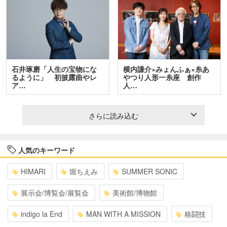
石井琢磨「人生の宝物にな
横内謙介×みょんふぁ×糸あ
るように」 初披露曲やレ
やつり人形一糸座 創作
ア…
人…
さらに読み込む
人気のキーワード
HIMARI
堀ちえみ
SUMMER SONIC
展示会/博覧会/展覧会
美術館/博物館
indigo la End
MAN WITH A MISSION
格闘技