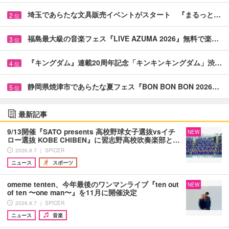
埼玉であらたな文具販売イベントがスタート 『まるっと…
2
位
福島最大級の音楽フェス『LIVE AZUMA 2026』無料で楽…
3
位
『キングダム』連載20周年記念「キンキンキングダム」渋…
4
位
静岡県焼津市であらたな夏フェス『BON BON BON 2026…
5
位
最新記事
9/13開催『SATO presents 高校野球女子選抜vsイチ
NEW
ロー選抜 KOBE CHIBEN』に習志野高校吹奏楽部と…
2026.8.7 ｜ SPICER
ニュース
スポーツ
omeme tenten、今年最後のワンマンライブ『ten out
NEW
of ten 〜one man〜』を11月に開催決定
2026.8.7 ｜ SPICER
ニュース
音楽