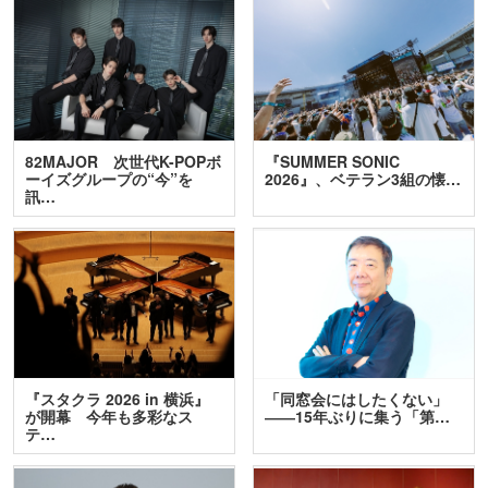
82MAJOR 次世代K-POPボ
『SUMMER SONIC
ーイズグループの“今”を
2026』、ベテラン3組の懐…
訊…
『スタクラ 2026 in 横浜』
「同窓会にはしたくない」
が開幕 今年も多彩なス
――15年ぶりに集う「第…
テ…