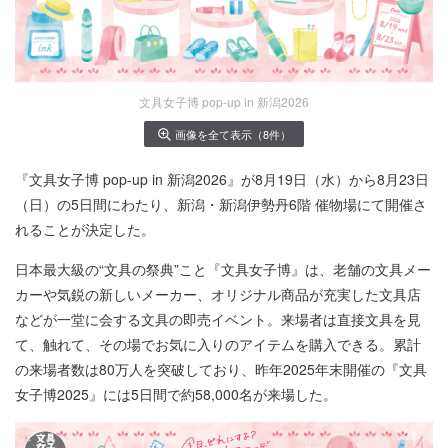
文具女子博 pop-up in 新潟2026
画像を全て表示（8件）
『文具女子博 pop-up in 新潟2026』が8月19日（水）から8月23日
（日）の5日間にわたり、新潟・新潟伊勢丹6階 催物場にて開催さ
れることが決定した。
日本最大級の“文具の祭典”こと『文具女子博』は、老舗の文具メー
カーや気鋭の新しいメーカー、オリジナル商品が充実した文具店
などが一堂に会する文具の即売イベント。来場者は直接文具を見
て、触れて、その場でお気に入りのアイテムを購入できる。累計
の来場者数は80万人を突破しており、昨年2025年末開催の『文具
女子博2025』には5日間で約58,000名が来場した。