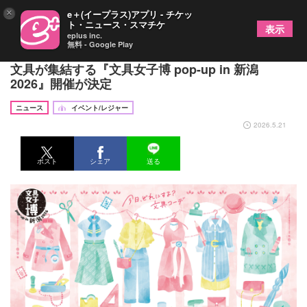
×
e＋(イープラス)アプリ - チケッ
ト・ニュース・スマチケ
表示
eplus inc.
無料 - Google Play
新潟に“文具の祭典”が初上陸 全42社2万点以上の
文具が集結する『文具女子博 pop-up in 新潟
2026』開催が決定
ニュース
イベント/レジャー
2026.5.21
ポスト
シェア
送る