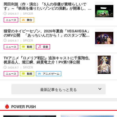
岡田利規（作・演出）「5人の俳優が素晴らしいで
す」～『映画を撮りたいゾンビの演劇』が開幕し、…
2026.8.7 ｜ SPICER
ニュース
舞台
猫背のネイビーセゾン、2026年夏曲「VEGAVEGA」
のMV公開 「あっちいんだから！」のスタンプ配…
2026.8.7 ｜ SPICER
ニュース
動画
音楽
TVアニメ『ロメリア戦記』追加キャストに千葉翔也、
梶原岳人、堀江瞬、綿貫竜之介！PV第1弾公開
2026.8.7 ｜ SPICER
ニュース
動画
アニメ/ゲーム
最新記事をもっと見る
POWER PUSH