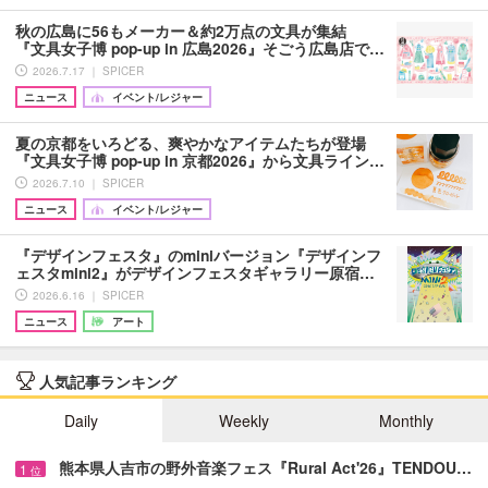
秋の広島に56もメーカー＆約2万点の文具が集結
『文具女子博 pop-up in 広島2026』そごう広島店で…
2026.7.17 ｜ SPICER
ニュース
イベント/レジャー
夏の京都をいろどる、爽やかなアイテムたちが登場
『文具女子博 pop-up in 京都2026』から文具ライン…
2026.7.10 ｜ SPICER
ニュース
イベント/レジャー
『デザインフェスタ』のminiバージョン『デザインフ
ェスタmini2』がデザインフェスタギャラリー原宿…
2026.6.16 ｜ SPICER
ニュース
アート
人気記事ランキング
Daily
Weekly
Monthly
熊本県人吉市の野外音楽フェス『Rural Act'26』TENDOU…
1
位