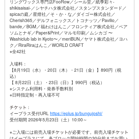
リングワックス専門店FooRow／シール堂／紙季彩々-
shikisaisai-／シヤチハタ株式会社／スタンプスタンダード／
spicaの庭／星燈社／そ・か・な／ダイゴー株式会社／
Cherish365／デルフォニックス／トコナッツ／Pavilio／
bande／BGM／福わけはんこ／フロンティア株式会社／ベア
ソムとナギ／Paper&Print／マルモ印刷／ムシカゴ 〜
Washiclub lab in Kyoto〜／meriBUN／ヤマト株式会社／ヨハ
ク／RiraRiraはんこ／WORLD CRAFT
※全42社
入場料：
【8月19日（水）・20日（木）・21日（金）】890円（税
込）
【 8月22日（土）・23日（日）】990円（税込）
※システム利用料・発券手数料別
※日時指定制・再入場不可
：
イープラス受付URL
https://eplus.jp/bungujoshi/
受付期間 2026年5月23日（土）10:00～
※ご入場には前売入場
が必要です。前売入場
はイープラスにて、各ブロック開始時間の30分前までお買い