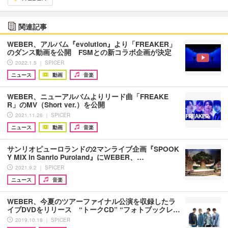
関連記事
WEBER、アルバム『evolution』より「FREAKER」
のダンス動画を公開 FSMとの新コラボ企画が決定
2022.1.5 ｜ SPICER
ニュース
動画
音楽
WEBER、ニューアルバムよりリード曲「FREAKE
R」のMV（Short ver.）を公開
2021.11.26 ｜ SPICER
ニュース
動画
音楽
サンリオピューロランドの2マンライブ企画『SPOOK
Y MIX in Sanrio Puroland』にWEBER、…
2021.9.2 ｜ SPICER
ニュース
音楽
WEBER、今夏のツアーファイナル公演を収録したラ
イブDVDをリリース “トークCD” “フォトブックレ…
2019.10.18 ｜ SPICER