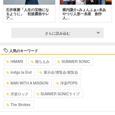
石井琢磨「人生の宝物にな
横内謙介×みょんふぁ×糸あ
るように」 初披露曲やレ
やつり人形一糸座 創作
ア…
人…
さらに読み込む
人気のキーワード
HIMARI
堀ちえみ
SUMMER SONIC
indigo la End
展示会/博覧会/展覧会
MAN WITH A MISSION
洋楽POPS
洋楽ロック
SUMMER SONICライブ
The Strokes