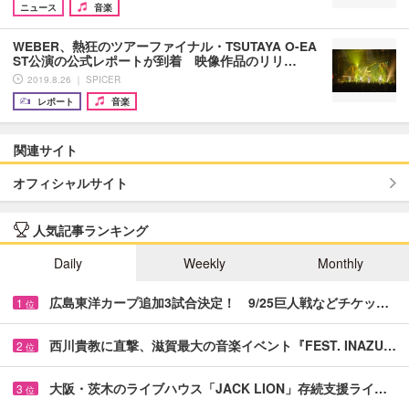
ニュース
音楽
WEBER、熱狂のツアーファイナル・TSUTAYA O-EA
ST公演の公式レポートが到着 映像作品のリリ…
2019.8.26 ｜ SPICER
レポート
音楽
関連サイト
オフィシャルサイト
人気記事ランキング
Daily
Weekly
Monthly
広島東洋カープ追加3試合決定！ 9/25巨人戦などチケッ…
1
位
西川貴教に直撃、滋賀最大の音楽イベント『FEST. INAZU…
2
位
大阪・茨木のライブハウス「JACK LION」存続支援ライ…
3
位