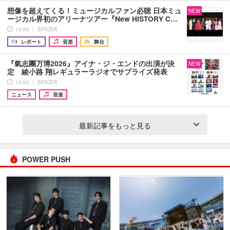
想像を超えてくる！ミュージカルファン必聴 日本ミュ
NEW
ージカル界初のアリーナツアー『New HISTORY C…
13:00 ｜ SPICER
レポート
音楽
舞台
『氣志團万博2026』アイナ・ジ・エンドの出演が決
NEW
定 綾小路 翔レギュラーラジオでサプライズ発表
12:00 ｜ SPICER
ニュース
音楽
最新記事をもっと見る
POWER PUSH