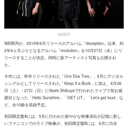
WEBER
WEBERが、2019年6月リリースのアルバム『deception』以来、約
2年4ヵ月ぶりとなるアルバム『evolution』を10月27日（水）にリ
リースすることが決定。同時に新アーティスト写真も公開され
た。
今作には、昨年リリースされた「Uno Dos Tres」、6月にデジタル
シングルとしてリリースされた「Keep It a Buck」に加え、6月26
日（土）・27日（日）にVeats Shibuyaで行われたライブで初お披
露目となった「Hello Sunshine」「GET LIT」「Let‘s get loud」な
ど、全10曲を収録予定。
初回限定盤Aには、5月に行われた鮮やかな映像演出が記憶に新し
いファニコンでのライブ映像が、初回限定盤Bには、6月に渋谷