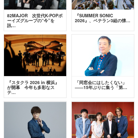
82MAJOR 次世代K-POPボ
『SUMMER SONIC
ーイズグループの“今”を
2026』、ベテラン3組の懐…
訊…
『スタクラ 2026 in 横浜』
「同窓会にはしたくない」
が開幕 今年も多彩なス
――15年ぶりに集う「第…
テ…