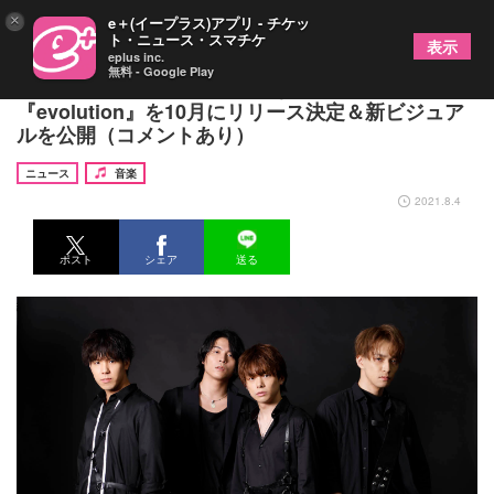
×
e＋(イープラス)アプリ - チケッ
ト・ニュース・スマチケ
表示
eplus inc.
無料 - Google Play
WEBER、約2年4ヵ月ぶりとなる新アルバム
『evolution』を10月にリリース決定＆新ビジュア
ルを公開（コメントあり）
ニュース
音楽
2021.8.4
ポスト
シェア
送る