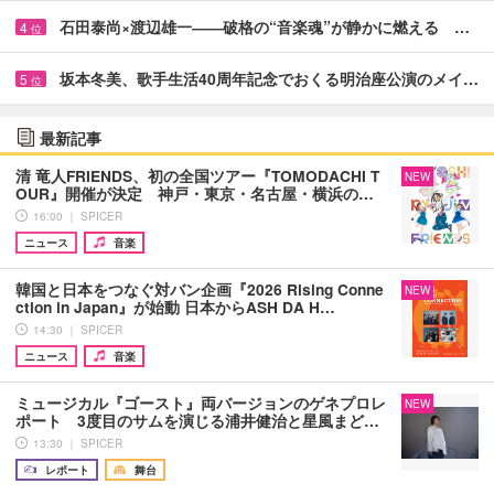
石田泰尚×渡辺雄一――破格の“音楽魂”が静かに燃える …
4
位
坂本冬美、歌手生活40周年記念でおくる明治座公演のメイ…
5
位
最新記事
清 竜人FRIENDS、初の全国ツアー『TOMODACHI T
NEW
OUR』開催が決定 神戸・東京・名古屋・横浜の…
16:00 ｜ SPICER
ニュース
音楽
韓国と日本をつなぐ対バン企画『2026 Rising Conne
NEW
ction in Japan』が始動 日本からASH DA H…
14:30 ｜ SPICER
ニュース
音楽
ミュージカル『ゴースト』両バージョンのゲネプロレ
NEW
ポート 3度目のサムを演じる浦井健治と星風まど…
13:30 ｜ SPICER
レポート
舞台