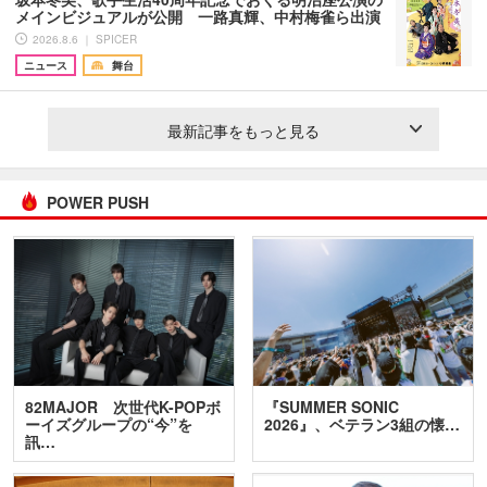
メインビジュアルが公開 一路真輝、中村梅雀ら出演
2026.8.6 ｜ SPICER
ニュース
舞台
最新記事をもっと見る
POWER PUSH
82MAJOR 次世代K-POPボ
『SUMMER SONIC
ーイズグループの“今”を
2026』、ベテラン3組の懐…
訊…