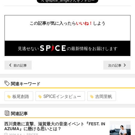
この記事が気に入ったら
いいね！
しよう
見逃せない
の最新情報をお届けします
前の記事
次の記事
関連キーワード
板尾創路
SPICEインタビュー
吉岡里帆
関連記事
西川貴教に直撃、滋賀最大の音楽イベント『FEST. IN
AZUMA』に懸ける思いとは？
2026.8.6 ｜ SPICER