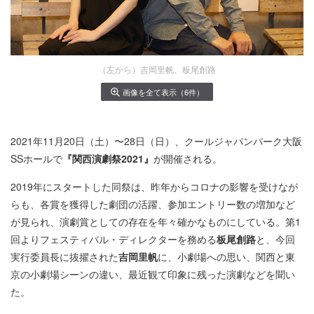
（左から）吉岡里帆、板尾創路
画像を全て表示（6件）
2021年11月20日（土）〜28日（日）、クールジャパンパーク大阪
SSホールで
『関西演劇祭2021』
が開催される。
2019年にスタートした同祭は、昨年からコロナの影響を受けなが
らも、各賞を獲得した劇団の活躍、参加エントリー数の増加など
が見られ、演劇賞としての存在を年々確かなものにしている。第1
回よりフェスティバル・ディレクターを務める
板尾創路
と、今回
実行委員長に抜擢された
吉岡里帆
に、小劇場への思い、関西と東
京の小劇場シーンの違い、最近観て印象に残った演劇などを聞い
た。