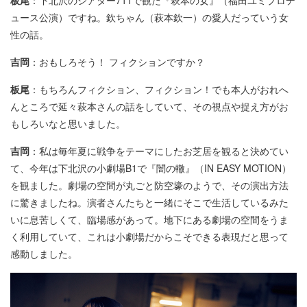
板尾
：下北沢のシアター711で観た『萩本の女』（福田ユミプロデ
ュース公演）ですね。欽ちゃん（萩本欽一）の愛人だっていう女
性の話。
吉岡
：おもしろそう！ フィクションですか？
板尾
：もちろんフィクション、フィクション！でも本人がおれへ
んところで延々萩本さんの話をしていて、その視点や捉え方がお
もしろいなと思いました。
吉岡
：私は毎年夏に戦争をテーマにしたお芝居を観ると決めてい
て、今年は下北沢の小劇場B1で『闇の轍』（IN EASY MOTION）
を観ました。劇場の空間が丸ごと防空壕のようで、その演出方法
に驚きましたね。演者さんたちと一緒にそこで生活しているみた
いに息苦しくて、臨場感があって。地下にある劇場の空間をうま
く利用していて、これは小劇場だからこそできる表現だと思って
感動しました。