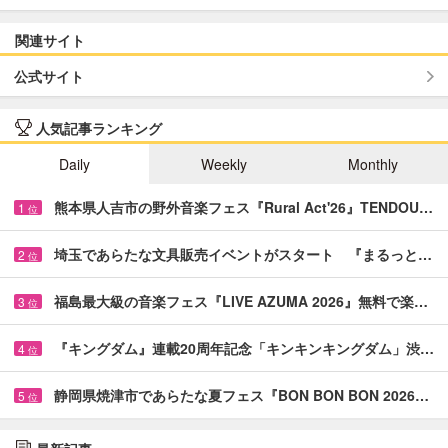
関連サイト
公式サイト
人気記事ランキング
Daily
Weekly
Monthly
熊本県人吉市の野外音楽フェス『Rural Act'26』TENDOU…
1
位
埼玉であらたな文具販売イベントがスタート 『まるっと…
2
位
福島最大級の音楽フェス『LIVE AZUMA 2026』無料で楽…
3
位
『キングダム』連載20周年記念「キンキンキングダム」渋…
4
位
静岡県焼津市であらたな夏フェス『BON BON BON 2026…
5
位