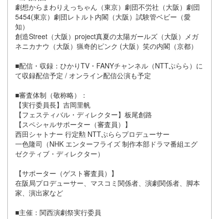
劇想からまわりえっちゃん（東京）劇団不労社（大阪）劇団
5454(東京）劇団レトルト内閣（大阪）試験管ベビー（愛
知）
創造Street（大阪）project真夏の太陽ガールズ（大阪）メガ
ネニカナウ（大阪）猟奇的ピンク (大阪）笑の内閣（京都）
■配信・収録：ひかりTV・FANYチャンネル（NTTぷらら）に
て収録配信予定 / オンライン配信公演も予定
■審査体制（敬称略）：
【実行委員長】吉岡里帆
【フェスティバル・ディレクター】板尾創路
【スペシャルサポーター（審査員）】
西田シャトナー 行定勲 NTTぷららプロデューサー
一色隆司（NHK エンターフライズ 制作本部ドラマ番組エグ
ゼクティブ・ディレクター）
【サポーター（ゲスト審査員）】
在阪局プロデューサー、マスコミ関係者、演劇関係者、脚本
家、演出家など
■主催：関西演劇祭実行委員