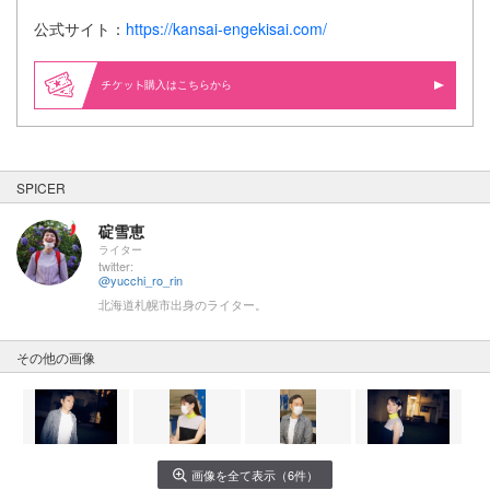
公式サイト：
https://kansai-engekisai.com/
購入はこちらから
SPICER
碇雪恵
ライター
twitter:
@yucchi_ro_rin
北海道札幌市出身のライター。
その他の画像
画像を全て表示（6件）