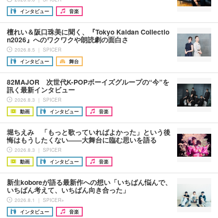
インタビュー
音楽
檀れい＆阪口珠美に聞く、『Tokyo Kaidan Collectio
n2026』へのワクワクや朗読劇の面白さ
2026.8.5 ｜ SPICER
インタビュー
舞台
82MAJOR 次世代K-POPボーイズグループの“今”を
訊く最新インタビュー
2026.8.3 ｜ SPICER
動画
インタビュー
音楽
堀ちえみ 「もっと歌っていればよかった」という後
悔はもうしたくない――大舞台に臨む思いを語る
2026.8.3 ｜ SPICER
動画
インタビュー
音楽
新生koboreが語る最新作への想い「いちばん悩んで、
いちばん考えて、いちばん向き合った」
2026.8.1 ｜ SPICER+
インタビュー
音楽