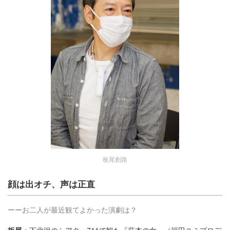
板尾創路
顔は出オチ、声は正直
ーーお二人が最近観てよかった演劇は？