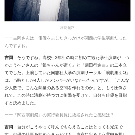
板尾創路
ーー吉岡さんは、俳優を志したきっかけが関西の学生演劇だった
んですよね。
吉岡
：そうですね。高校生3年生の時に初めて観た学生演劇が、つ
かこうへいさんの『銀ちゃんが逝く』と『蒲田行進曲』の二本立
てでした。上演していた同志社大学の演劇サークル「演劇集団Q」
は、当時たしか4人しかメンバーがいなかったんですが、「こんな
少人数で、こんな熱量のある空間を作れるのか」と、もう圧倒さ
れて。この時に演劇が持つ力に衝撃を受けて、自分も俳優を目指
すと決めました。
ーー『関西演劇祭』の実行委員長に抜擢されたご感想は？
吉岡
：自分がこうやって呼んでもらえることはとっても光栄で
す。俳優の仕事を始めたきっかけも、東京に出るよう背中を押し