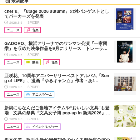
最新記事
chef’s、『utage 2026 autumn』の対バンゲストとし
てパーカーズを発表
2026.8.6 ｜ SPICER
ニュース
音楽
GADORO、横浜アリーナでのワンマン公演『一家団
欒』を収めた映像作品を9月にリリース トレーラ…
2026.8.6 ｜ SPICER
ニュース
動画
音楽
亜咲花、10周年アニバーサリーベストアルバム『Son
g of LIFE』、漫画『ゆるキャン△』作者・あf…
2026.8.6 ｜ SPICER
ニュース
アニメ/ゲーム
新潟にちなんだご当地アイテムや“おいしい文具”も登
場 文具の祭典『文具女子博 pop-up in 新潟2026』…
2026.8.6 ｜ SPICER
ニュース
イベント/レジャー
坂本冬美、歌手生活40周年記念でおくる明治座公演の