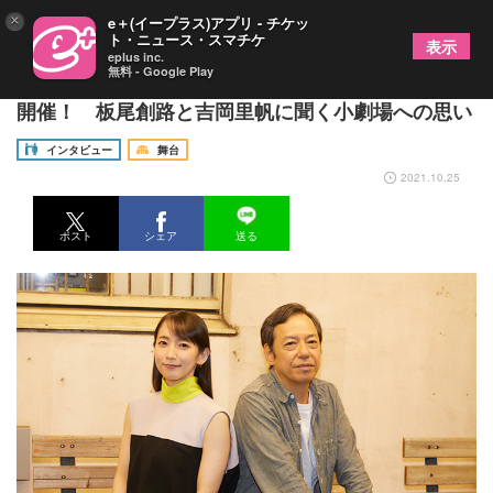
×
e＋(イープラス)アプリ - チケッ
ト・ニュース・スマチケ
表示
eplus inc.
無料 - Google Play
関西の才能を世界に発信する『関西演劇祭』今年も
開催！ 板尾創路と吉岡里帆に聞く小劇場への思い
インタビュー
舞台
2021.10.25
ポスト
シェア
送る