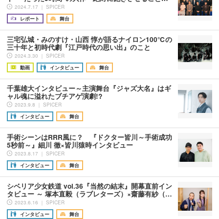
2024.7.17 ｜ SPICER
レポート
舞台
三宅弘城・みのすけ・山西 惇が語るナイロン100℃の
三十年と初時代劇『江戸時代の思い出』のこと
2024.3.30 ｜ SPICER
動画
インタビュー
舞台
千葉雄大インタビュー～主演舞台『ジャズ大名』はギ
ャル魂に溢れたブチアゲ演劇!?
2023.9.8 ｜ SPICER
インタビュー
舞台
手術シーンはRRR風に？ 『ドクター皆川～手術成功
5秒前～』細川 徹×皆川猿時インタビュー
2023.8.17 ｜ SPICER
インタビュー
舞台
シベリア少女鉄道 vol.36『当然の結末』開幕直前イン
タビュー ～ 塚本直毅（ラブレターズ）×齋藤有紗（…
2023.6.16 ｜ SPICER
インタビュー
舞台