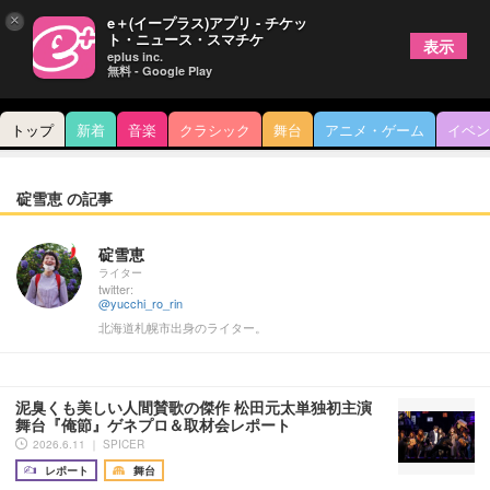
×
e＋(イープラス)アプリ - チケッ
ト・ニュース・スマチケ
表示
eplus inc.
無料 - Google Play
トップ
新着
音楽
クラシック
舞台
アニメ・ゲーム
イベン
碇雪恵 の記事
碇雪恵
ライター
twitter:
@yucchi_ro_rin
北海道札幌市出身のライター。
泥臭くも美しい人間賛歌の傑作 松田元太単独初主演
舞台『俺節』ゲネプロ＆取材会レポート
2026.6.11 ｜ SPICER
レポート
舞台