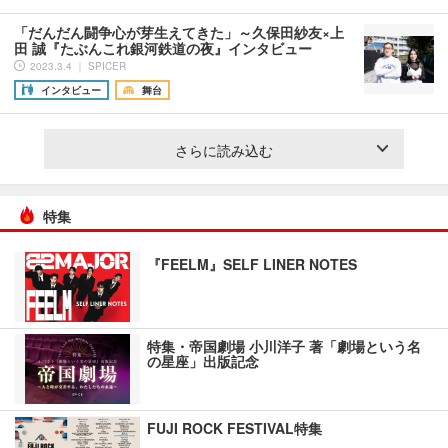
「だんだん闘争心が芽生えてきた」～久保田紗友×上
田 誠『たぶんこれ銀河鉄道の夜』インタビュー
2023.3.4 ｜ SPICER
インタビュー
舞台
さらに読み込む
特集
『FEELM』SELF LINER NOTES
特集・帝国劇場 小川洋子 著「劇場という名
の星座」出版記念
FUJI ROCK FESTIVAL特集