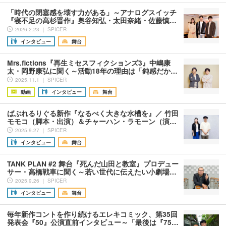
「時代の閉塞感を壊す力がある」～アナログスイッチ
『寝不足の高杉晋作』奥谷知弘・太田奈緒・佐藤慎…
2026.2.23 ｜ SPICER
インタビュー
舞台
Mrs.fictions『再生ミセスフィクションズ3』中嶋康
太・岡野康弘に聞く～活動18年の理由は「鈍感だか…
2025.11.1 ｜ SPICER
動画
インタビュー
舞台
ばぶれるりぐる新作『なるべく大きな水槽を』／ 竹田
モモコ（脚本・出演）＆チャーハン・ラモーン（演…
2025.9.27 ｜ SPICER
インタビュー
舞台
TANK PLAN #2 舞台『死んだ山田と教室』プロデュー
サー・高橋戦車に聞く～若い世代に伝えたい小劇場…
2025.9.26 ｜ SPICER
インタビュー
舞台
毎年新作コントを作り続けるエレキコミック、第35回
発表会『50』公演直前インタビュー～「最後は『75…