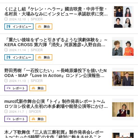
くによし組『ケレン・ヘラー』國吉咲貴・中井千聖・
名村辰・大場みなみにインタビュー～承認欲求に突…
2024.12.10 ｜ SPICER
インタビュー
舞台
「重たい後味をずっと引きずるような演劇体験を」～
KERA CROSS 第六弾『消失』河原雅彦×入野自由…
2024.11.14 ｜ SPICER
インタビュー
舞台
野田秀樹「一石投じたい」～長崎原爆投下を描いたN
ODA・MAP『Love in Action』ロンドン公演報告…
2024.11.13 ｜ SPICER
レポート
舞台
muro式新作舞台公演『トイ』制作発表レポート〜ム
ロツヨシ役者人生初の本多劇場や能登公演等にかけ…
2024.11.7 ｜ SPICER
レポート
舞台
木ノ下歌舞伎『三人吉三廓初買』製作発表会レポー
ト〜“たった5時間”の大作「絶対に飽きさせること…