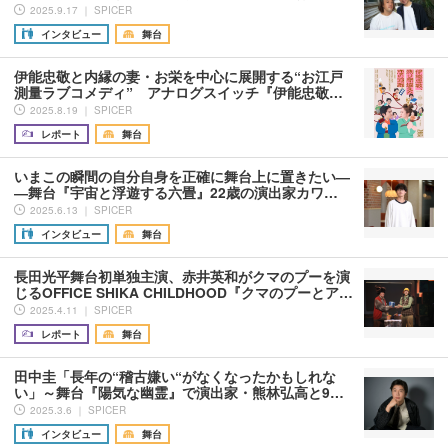
2025.9.17 ｜ SPICER
インタビュー
舞台
伊能忠敬と内縁の妻・お栄を中心に展開する“お江戸
測量ラブコメディ” アナログスイッチ『伊能忠敬…
2025.8.19 ｜ SPICER
レポート
舞台
いまこの瞬間の自分自身を正確に舞台上に置きたい―
―舞台『宇宙と浮遊する六畳』22歳の演出家カワ…
2025.6.13 ｜ SPICER
インタビュー
舞台
長田光平舞台初単独主演、赤井英和がクマのプーを演
じるOFFICE SHIKA CHILDHOOD『クマのプーとア…
2025.4.11 ｜ SPICER
レポート
舞台
田中圭「長年の“稽古嫌い“がなくなったかもしれな
い」～舞台『陽気な幽霊』で演出家・熊林弘高と9…
2025.3.6 ｜ SPICER
インタビュー
舞台