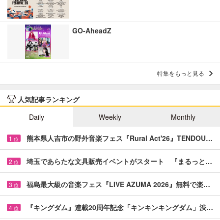
GO-AheadZ
特集をもっと見る
人気記事ランキング
Daily
Weekly
Monthly
熊本県人吉市の野外音楽フェス『Rural Act'26』TENDOU…
1
位
埼玉であらたな文具販売イベントがスタート 『まるっと…
2
位
福島最大級の音楽フェス『LIVE AZUMA 2026』無料で楽…
3
位
『キングダム』連載20周年記念「キンキンキングダム」渋…
4
位