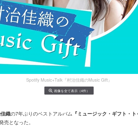
Spotify Music+Talk『村治佳織のMusic Gift』
画像を全て表示（4件）
治佳織
の7年ぶりのベストアルバム
『ミュージック・ギフト・ト
）発売となった。