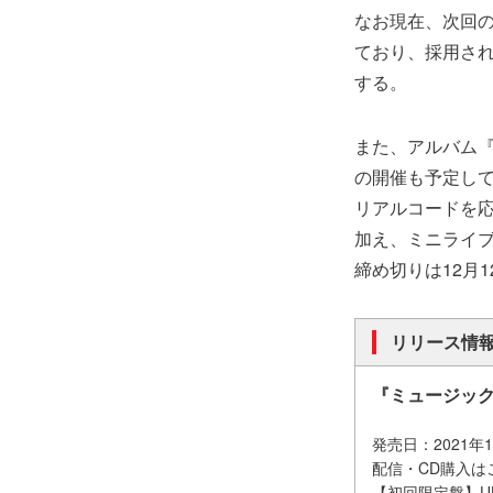
なお現在、次回
ており、採用さ
する。
また、アルバム
の開催も予定し
リアルコードを
加え、
ミニライブ
締め切りは12月1
リリース情
『ミュージッ
発売日：2021年
配信・CD購入は
【初回限定盤】U