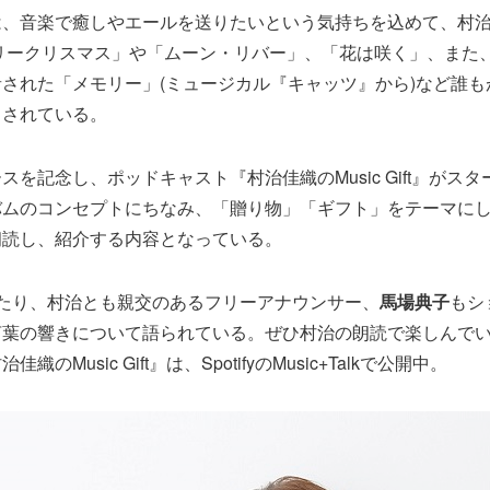
は、音楽で癒しやエールを送りたいという気持ちを込めて、村
リークリスマス」や「ムーン・リバー」、「花は咲く」、また
された「メモリー」(ミュージカル『キャッツ』から)など誰も
トされている。
を記念し、ポッドキャスト『村治佳織のMusic Gift』がスタ
バムのコンセプトにちなみ、「贈り物」「ギフト」をテーマに
朗読し、紹介する内容となっている。
あたり、村治とも親交のあるフリーアナウンサー、
馬場典子
もシ
言葉の響きについて語られている。ぜひ村治の朗読で楽しんで
のMusic Gift』は、SpotifyのMusic+Talkで公開中。