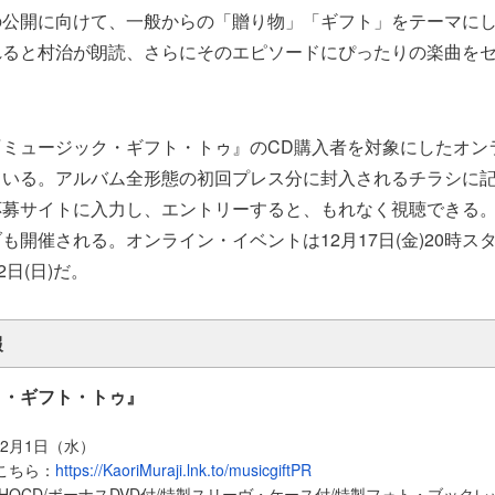
の公開に向けて、一般からの「贈り物」「ギフト」をテーマに
れると村治が朗読、さらにそのエピソードにぴったりの楽曲を
『ミュージック・ギフト・トゥ』
のCD購入者を対象にしたオン
ている。
アルバム全形態の初回プレス分に封入されるチラシに
応募サイトに入力し、エントリーすると、
もれなく視聴できる
も開催される。オンライン・イベントは12月17日(
金)20時
2日(日)だ
。
報
ク・ギフト・トゥ』
12月1日（水）
こちら：
https://KaoriMuraji.lnk.to/musicgiftPR
HQCD/ボーナスDVD付/特製スリーヴ・ケース付/特製フォト・ブック