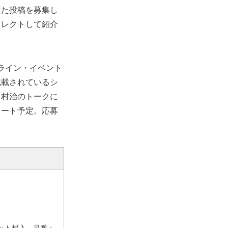
した投稿を募集し
セレクトして紹介
ライン・
イベント
記載されてい
るシ
。村治のトークに
スタート予定。応募
レット封入 品番：