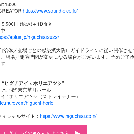
art 18:00
 CREATOR
https://www.sound-c.co.jp/
500円 (税込)＋1Drink
売中
tps://eplus.jp/higuchiai2022/
方自治体／会場ごとの感染拡大防止ガイドラインに従い開催させ
り、開場／開演時間が変更になる場合がございます。予めご了
ます。
“ヒグチアイ × ホリエアツシ”
3日(水・祝)東京草月ホール
イ / ホリエアツシ（ストレイテナー）
alie.mu/event/higuchi-horie
フィシャルサイト：
https://www.higuchiai.com/
ヒグチアイの
はこちら