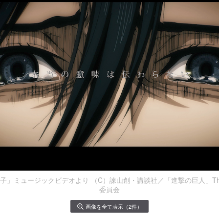
」ミュージックビデオより （C）諫山創・講談社／「進撃の巨人」The Fin
委員会
画像を全て表示（2件）