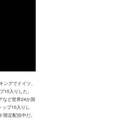
ランキングでドイツ、
プ10入りした。
リアなど世界24か国
トップ10入りし
ンロード限定配信中だ。