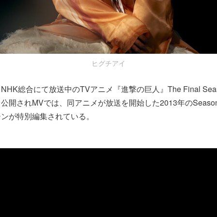
ヒグチアイ
K総合にて放送中のTVアニメ『進撃の巨人』The Final Season
公開されMVでは、同アニメが放送を開始した2013年のSeaso
ーンが特別編集されている。