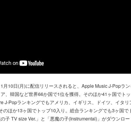
月10日(月)に配信リリースされると、Apple Music J-Pop
ア、韓国など世界66か国で1位を獲得。そのほか41ヶ国でトッ
 Store J-Popランキングでもアメリカ、イギリス、ドイツ、イタ
そのほか13ヶ国でトップ10入り。総合ランキングでも3ヶ国で
 TV size Ver.」と「悪魔の子(Instrumental)」がダウ