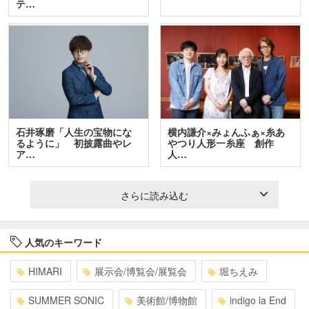
テ…
石井琢磨「人生の宝物にな
横内謙介×みょんふぁ×糸あ
るように」 初披露曲やレ
やつり人形一糸座 創作
ア…
人…
さらに読み込む
人気のキーワード
HIMARI
展示会/博覧会/展覧会
堀ちえみ
SUMMER SONIC
美術館/博物館
indigo la End