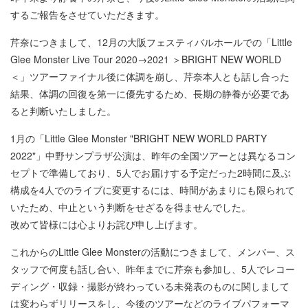
するご報告をさせていただきます。
芹奈につきまして、12月の大阪フェスティバルホールでの「Little
Glee Monster Live Tour 2020→2021 ＞BRIGHT NEW WORLD
＜」ツアーファイナル後に体調を崩し、芹奈本人とも話し合った
結果、体調の回復を第一に優先するため、長期の静養が必要であ
ると判断いたしました。
1月の「Little Glee Monster "BRIGHT NEW WORLD PARTY
2022"」中野サンプラザ公演は、昨年の全国ツアーとは異なるコン
セプトで準備しており、5人でお届けする予定だった2時間に及ぶ
構成を4人でのライブに変更するには、時間があまりにも限られて
いたため、中止という判断をせざるを得ませんでした。
改めて皆様には心よりお詫び申し上げます。
これからのLittle Glee Monsterの活動につきまして、メンバー、ス
タッフで何度も話し合い、昨年までに芹奈も参加し、5人でレコー
ディング・収録・撮影が終わっている未発表のものに関しまして
は変わらずリリースをし、今後のツアーなどのライブパフォーマ