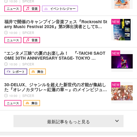
10:00 ｜ SPICER
ニュース
音楽
イベント/レジャー
福井で開催のキャンプイン音楽フェス『Rockroshi St
NEW
arry Music Festival 2026』第3弾出演者としてS…
10:00 ｜ SPICER
ニュース
音楽
“エンタメ三昧”の夏のお楽しみ！ 『-TAICHI SAOT
NEW
OME 30TH ANNIVERSARY STAGE- TOKYO …
10:00 ｜ SPICER
レポート
舞台
30-DELUX、ジャンルを超えた新世代の才能が集結し
NEW
た『オレノカタワレ～紅蓮の章～』のメインビジュ…
10:00 ｜ SPICER
ニュース
舞台
最新記事をもっと見る