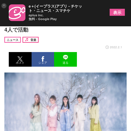
×
e＋(イープラス)アプリ - チケッ
ト・ニュース・スマチケ
表示
eplus inc.
無料 - Google Play
Little Glee Monster、芹奈が長期静養のため当面は
4人で活動
ニュース
音楽
2022.2.1
ポスト
シェア
送る