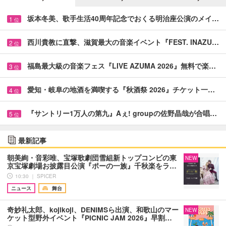
坂本冬美、歌手生活40周年記念でおくる明治座公演のメイ…
1
位
西川貴教に直撃、滋賀最大の音楽イベント『FEST. INAZU…
2
位
福島最大級の音楽フェス『LIVE AZUMA 2026』無料で楽…
3
位
愛知・岐阜の地酒を満喫する『秋酒祭 2026』チケット一…
4
位
『サントリー1万人の第九』Aぇ! groupの佐野晶哉が合唱…
5
位
最新記事
朝美絢・音彩唯、宝塚歌劇団雪組新トップコンビの東
NEW
京宝塚劇場お披露目公演『ポーの一族』千秋楽をラ…
10:30 ｜ SPICER
ニュース
舞台
奇妙礼太郎、kojikoji、DENIMSら出演、和歌山のマー
NEW
ケット型野外イベント『PICNIC JAM 2026』早割…