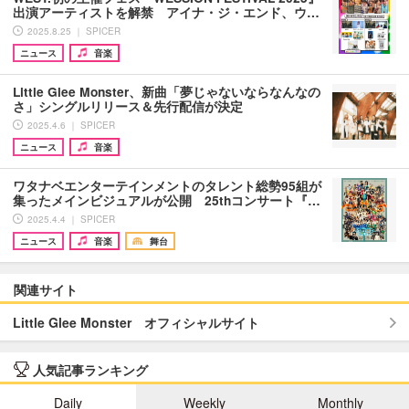
出演アーティストを解禁 アイナ・ジ・エンド、ウ…
2025.8.25 ｜ SPICER
ニュース
音楽
Little Glee Monster、新曲「夢じゃないならなんなの
さ」シングルリリース＆先行配信が決定
2025.4.6 ｜ SPICER
ニュース
音楽
ワタナベエンターテインメントのタレント総勢95組が
集ったメインビジュアルが公開 25thコンサート『…
2025.4.4 ｜ SPICER
ニュース
音楽
舞台
関連サイト
Little Glee Monster オフィシャルサイト
人気記事ランキング
Daily
Weekly
Monthly