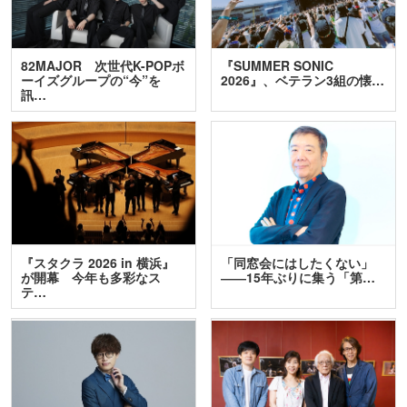
82MAJOR 次世代K-POPボ
『SUMMER SONIC
ーイズグループの“今”を
2026』、ベテラン3組の懐…
訊…
『スタクラ 2026 in 横浜』
「同窓会にはしたくない」
が開幕 今年も多彩なス
――15年ぶりに集う「第…
テ…