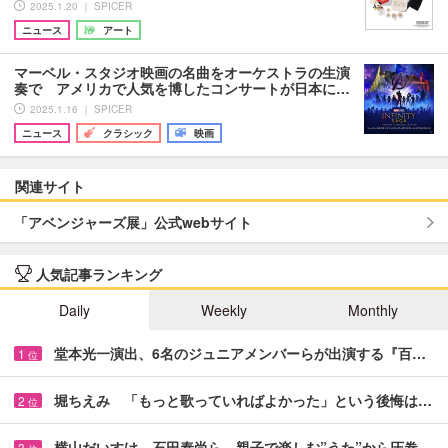
2025.1.20 ｜ SPICER
ニュース
アート
マーベル・スタジオ映画の名曲をオーケストラの生演
奏で アメリカで人気を博したコンサートが日本に…
2025.1.16 ｜ SPICER
ニュース
クラシック
映画
関連サイト
「アベンジャーズ展」公式webサイト
人気記事ランキング
Daily
Weekly
Monthly
堂本光一演出、6名のジュニアメンバーらが出演する『百…
1
位
堀ちえみ 「もっと歌っていればよかった」という後悔は…
2
位
横山だいすけ、石田泰尚ら 親子で楽しむ”うた”から圧巻…
3