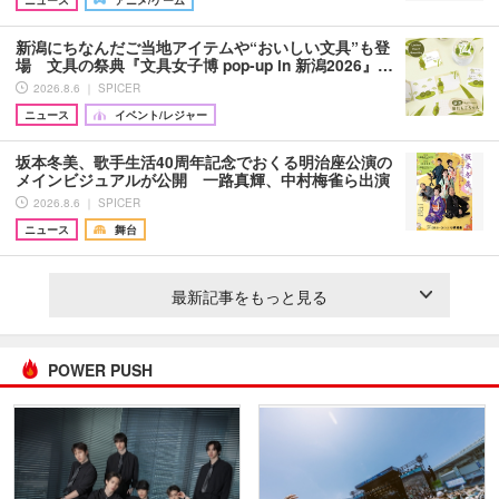
新潟にちなんだご当地アイテムや“おいしい文具”も登
場 文具の祭典『文具女子博 pop-up in 新潟2026』…
2026.8.6 ｜ SPICER
ニュース
イベント/レジャー
坂本冬美、歌手生活40周年記念でおくる明治座公演の
メインビジュアルが公開 一路真輝、中村梅雀ら出演
2026.8.6 ｜ SPICER
ニュース
舞台
最新記事をもっと見る
POWER PUSH