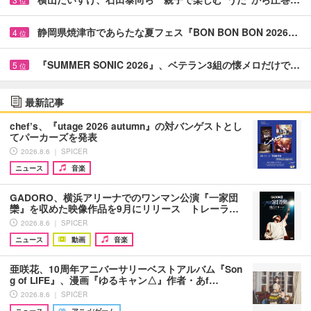
位
静岡県焼津市であらたな夏フェス『BON BON BON 2026…
4
位
『SUMMER SONIC 2026』、ベテラン3組の懐メロだけで…
5
位
最新記事
chef’s、『utage 2026 autumn』の対バンゲストとし
てパーカーズを発表
2026.8.6 ｜ SPICER
ニュース
音楽
GADORO、横浜アリーナでのワンマン公演『一家団
欒』を収めた映像作品を9月にリリース トレーラ…
2026.8.6 ｜ SPICER
ニュース
動画
音楽
亜咲花、10周年アニバーサリーベストアルバム『Son
g of LIFE』、漫画『ゆるキャン△』作者・あf…
2026.8.6 ｜ SPICER
ニュース
アニメ/ゲーム