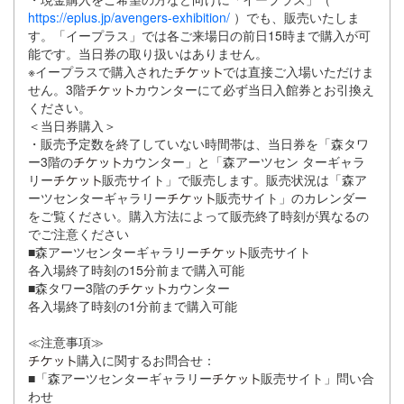
https://eplus.jp/avengers-exhibition/
）でも、販売いたしま
す。「イープラス」では各ご来場日の前日15時まで購入が可
能です。当日券の取り扱いはありません。
※イープラスで購入された
では直接ご入場いただけま
せん。3階
カウンターにて必ず当日入館券とお引換え
ください。
＜当日券購入＞
・販売予定数を終了していない時間帯は、当日券を「森タワ
ー3階の
カウンター」と「森アーツセン ターギャラ
リー
販売サイト」で販売します。販売状況は「森ア
ーツセンターギャラリー
販売サイト」のカレンダー
をご覧ください。購入方法によって販売終了時刻が異なるの
でご注意ください
■森アーツセンターギャラリー
販売サイト
各入場終了時刻の15分前まで購入可能
■森タワー3階の
カウンター
各入場終了時刻の1分前まで購入可能
≪注意事項≫
購入に関するお問合せ：
■「森アーツセンターギャラリー
販売サイト」問い合
わせ