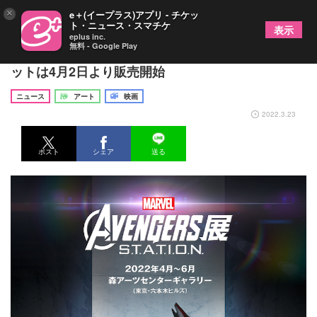
×
e＋(イープラス)アプリ - チケッ
ト・ニュース・スマチケ
表示
eplus inc.
無料 - Google Play
『アベンジャーズ展』東京会場の会期が決定 チケ
ットは4月2日より販売開始
ニュース
アート
映画
2022.3.23
ポスト
シェア
送る