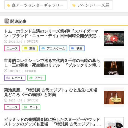
森アーツセンターギャラリー
アベンジャーズ展
関連記事
トム・ホランド主演のシリーズ第4弾『スパイダーマ
ン：ブランド・ニュー・デイ』日米同時公開が決定…
2026.3.19 ｜ SPICER
ニュース
動画
アニメ/ゲーム
映画
世界的コレクションで巡る古代約３千年の当時の暮ら
し・王の実像・死生観のリアル 『ブルックリン博…
2025.3.5 ｜ SPICER
レポート
アート
菊池風磨、『特別展 古代エジプト』ひと足先に来場
見どころ《王の頭部》と対面
2025.1.24 ｜ SPICER
ニュース
アート
ピラミッドの発掘調査隊に扮したスヌーピーやウッド
ストックのグッズも登場 『特別展 古代エジプト』…