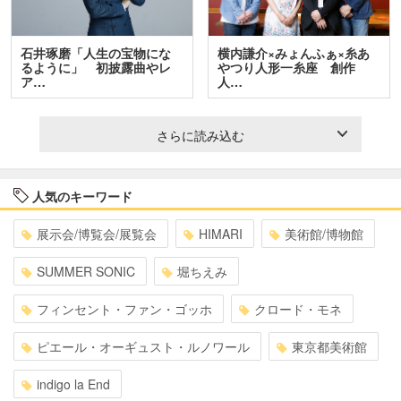
石井琢磨「人生の宝物にな
横内謙介×みょんふぁ×糸あ
るように」 初披露曲やレ
やつり人形一糸座 創作
ア…
人…
さらに読み込む
人気のキーワード
展示会/博覧会/展覧会
HIMARI
美術館/博物館
SUMMER SONIC
堀ちえみ
フィンセント・ファン・ゴッホ
クロード・モネ
ピエール・オーギュスト・ルノワール
東京都美術館
indigo la End