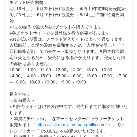
販売期間：
4月16日(土)～5月22日(日) 観覧分 →4/2(土)午前9時発売開始
5月23日(月)～6月19日(日) 観覧分 →5/14(土)午前9時発売開
始
※1回の操作で最大5枚の
を購入できます。
※各
サイトで会員登録を行う必要があります。
※お支払い期限は、
購入サイトによって異なります。
入場時間：会場の混雑を緩和するため、人数を制限した「全
日日時指定制」での
販売となります。各回の数量限
定販売となるため、完売になる場合があります。完売した回
の再販はありません。
10:00～11:00、11:00～12:00、12:00～13:00、13:00～
14:00、14:00～15:00、15:00～16:00、16:00～17:00、17:00
～18:00、18:00～19:00、19:00～19:30
購入方法：
＜事前購入＞
※各販売サイトは現在製作中です。発売日までに順次公開いた
します。
・本展の
は「森アーツセンターギャラリー
販売サイト（
https://visit.mam-tcv-macg-hills.com/
）」でク
レジットカードでの支払いのみ購入いただけます。
・現金購入をご希望の方など向けに「イープラス」（