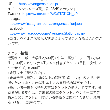
URL：
https://avengersstation.jp
▼「アベンジャーズ展」公式SNSアカウント
Twitter：
https://twitter.com/AVGSTATION_JP
Instagram：
https://www.instagram.com/avengersstationjapan
Facebook：
https://www.facebook.com/AvengersStationJapan/
※コロナウイルス感染拡大状況によって変更となる場合がござ
います。
情報
観覧料：一般・大学生2,500円 / 中学・高校生1,700円 / 小学
生1,100円 / オリジナルTシャツ付き
（男性・女性 フ
リーサイズ）5,300円
※金額は全て税込みです。
※未就学児は無料。18歳以上の保護者1名につき1名までご来
場いただけます。未就学児本人の日時予約は不要です。
※障がい者手帳をお持ちの方は
の購入が必要です。介
助者がいる場合は、ご来館の際に
カウンターにてご
購入分の
と、障がい者手帳をご提示ください。介助
者（1名）は無料です。