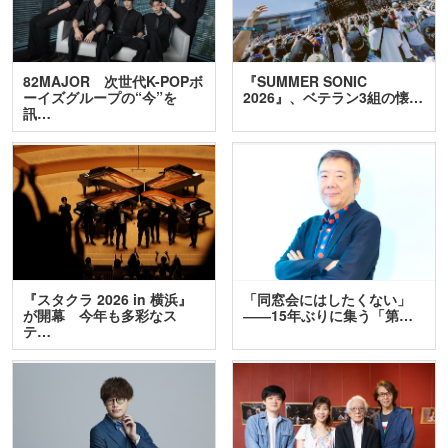
82MAJOR 次世代K-POPボ
『SUMMER SONIC
ーイズグループの“今”を
2026』、ベテラン3組の懐…
訊…
『スタクラ 2026 in 横浜』
「同窓会にはしたくない」
が開幕 今年も多彩なス
――15年ぶりに集う「第…
テ…