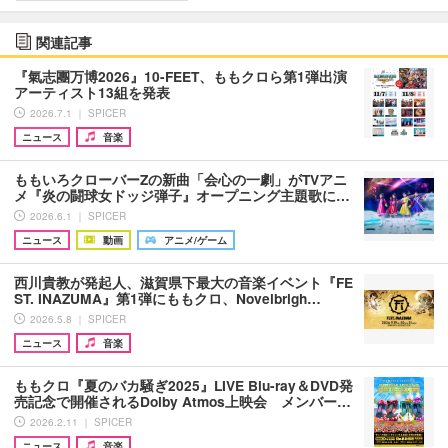
関連記事
『氣志團万博2026』10-FEET、ももクロら第1弾出演
アーティスト13組を発表
2026.7.1 ｜ SPICER
ニュース
音楽
ももいろクローバーZの新曲「会心の一劇」がTVアニ
メ『炎の闘球女ドッジ弾子』オープニング主題歌に…
2026.6.1 ｜ SPICER
ニュース
動画
アニメ/ゲーム
西川貴教が発起人、滋賀県下最大の音楽イベント『FE
ST. INAZUMA』第1弾にももクロ、Novelbrigh…
2026.5.8 ｜ SPICER
ニュース
音楽
ももクロ『夏のバカ騒ぎ2025』LIVE Blu-ray＆DVD発
売記念で開催されるDolby Atmos上映会 メンバー…
2026.2.11 ｜ SPICER
ニュース
音楽