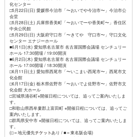
化センター
□5月22日(日) 愛媛県今治市「〜おいでや今治市〜」今治市公
会堂
□5月28日(土) 兵庫県香美町「〜おいでーや香美町〜」香住区
中央公民館
□5月29日(日) 大阪府守口市「〜きてや 守口市〜」守口文化
センター エナジーホール
■6月1日(水) 愛知県名古屋市 名古屋国際会議場 センチュリー
ホール 17:30開場 / 19:00開演
■6月2日(木) 愛知県名古屋市 名古屋国際会議場 センチュリー
ホール 17:00開場 / 18:30開演
□6月11日(土) 愛知県西尾市「〜いこまい西尾市〜」西尾市文
化会館
□6月17日(金) 栃木県佐野市「〜おいでよ佐野市〜」佐野市文
化会館 大ホール
□宮城県涌谷町※開催日程については、追ってご案内いたしま
す。
□和歌山県西牟婁郡上富田町 ※開催日程については、追ってご
案内いたします。
□群馬県安中市 ※開催日程については、追ってご案内いたしま
す。
(□＝地元優先
あり / ■＝東名阪会場)