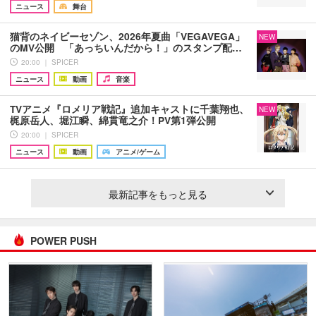
ニュース
舞台
猫背のネイビーセゾン、2026年夏曲「VEGAVEGA」
NEW
のMV公開 「あっちいんだから！」のスタンプ配…
20:00 ｜ SPICER
ニュース
動画
音楽
TVアニメ『ロメリア戦記』追加キャストに千葉翔也、
NEW
梶原岳人、堀江瞬、綿貫竜之介！PV第1弾公開
20:00 ｜ SPICER
ニュース
動画
アニメ/ゲーム
最新記事をもっと見る
POWER PUSH