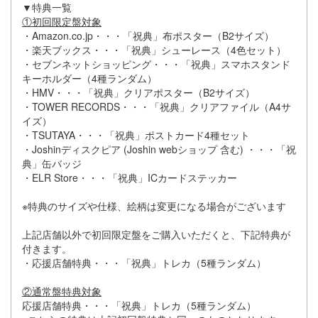
▼特典一覧
①初回限定盤対象
・Amazon.co.jp・・・「祝典」布ポスター（B2サイズ）
・楽天ブックス・・・「祝典」シューレース（4色セット）
・セブンネットショッピング・・・「祝典」スマホスタンド
キーホルダー（4種ランダム）
・HMV・・・「祝典」クリアポスター（B2サイズ）
・TOWER RECORDS・・・「祝典」クリアファイル（A4サ
イズ）
・TSUTAYA・・・「祝典」ポストカード4種セット
・Joshinディスクピア (Joshin webショップ 含む) ・・・「祝
典」缶バッジ
・ELR Store・・・「祝典」ICカードステッカー
※特典のサイズや仕様、絵柄は変更になる場合がございます
上記店舗以外で初回限定盤をご購入いただくと、下記特典が
付きます。
・応援店舗特典・・・「祝典」トレカ（5種ランダム）
②通常盤特典対象
応援店舗特典・・・「祝典」トレカ（5種ランダム）