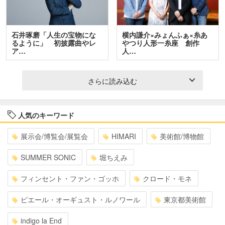
石井琢磨「人生の宝物にな
横内謙介×みょんふぁ×糸あ
るように」 初披露曲やレ
やつり人形一糸座 創作
ア…
人…
さらに読み込む
人気のキーワード
展示会/博覧会/展覧会
HIMARI
美術館/博物館
SUMMER SONIC
堀ちえみ
フィンセント・ファン・ゴッホ
クロード・モネ
ピエール・オーギュスト・ルノワール
東京都美術館
indigo la End