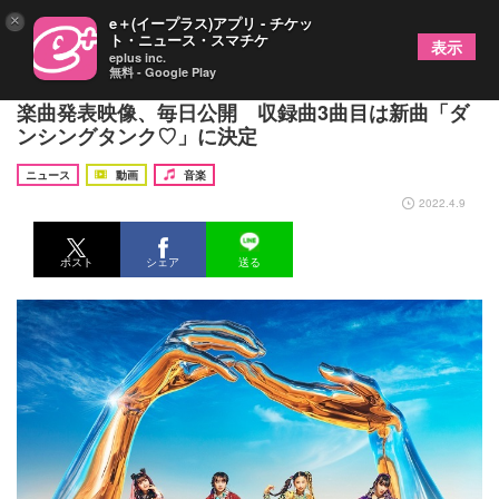
×
e＋(イープラス)アプリ - チケッ
ト・ニュース・スマチケ
表示
eplus inc.
無料 - Google Play
ももいろクローバーZ、最新アルバム『祝典』収録
楽曲発表映像、毎日公開 収録曲3曲目は新曲「ダ
ンシングタンク♡」に決定
ニュース
動画
音楽
2022.4.9
ポスト
シェア
送る