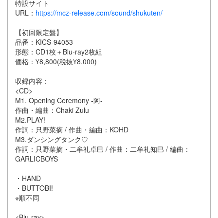
特設サイト
URL：
https://mcz-release.com/sound/shukuten/
【初回限定盤】
品番：KICS-94053
形態：CD1枚＋Blu-ray2枚組
価格：¥8,800(税抜¥8,000)
収録内容：
<CD>
M1. Opening Ceremony -阿-
作曲・編曲：Chaki Zulu
M2.PLAY!
作詞：只野菜摘 / 作曲・編曲：KOHD
M3.ダンシングタンク♡
作詞：只野菜摘・二牟礼卓巳 / 作曲：二牟礼知巳 / 編曲：
GARLICBOYS
・HAND
・BUTTOBI!
※順不同
<Blu-ray>