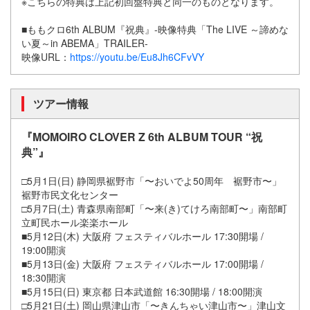
※こちらの特典は上記初回盤特典と同一のものとなります。
■ももクロ6th ALBUM『祝典』-映像特典「The LIVE ～諦めな
い夏～in ABEMA」TRAILER-
映像URL：
https://youtu.be/Eu8Jh6CFvVY
ツアー情報
『MOMOIRO CLOVER Z 6th ALBUM TOUR “祝
典”』
□5月1日(日) 静岡県裾野市「〜おいでよ50周年 裾野市〜」
裾野市民文化センター
□5月7日(土) 青森県南部町「〜来(き)てけろ南部町〜」南部町
立町民ホール楽楽ホール
■5月12日(木) 大阪府 フェスティバルホール 17:30開場 /
19:00開演
■5月13日(金) 大阪府 フェスティバルホール 17:00開場 /
18:30開演
■5月15日(日) 東京都 日本武道館 16:30開場 / 18:00開演
□5月21日(土) 岡山県津山市「〜きんちゃい津山市〜」津山文