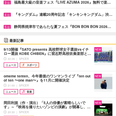
福島最大級の音楽フェス『LIVE AZUMA 2026』無料で楽…
3
位
『キングダム』連載20周年記念「キンキンキングダム」渋…
4
位
静岡県焼津市であらたな夏フェス『BON BON BON 2026…
5
位
最新記事
9/13開催『SATO presents 高校野球女子選抜vsイチ
NEW
ロー選抜 KOBE CHIBEN』に習志野高校吹奏楽部と…
22:28 ｜ SPICER
ニュース
スポーツ
omeme tenten、今年最後のワンマンライブ『ten out
NEW
of ten 〜one man〜』を11月に開催決定
21:00 ｜ SPICER
ニュース
音楽
岡田利規（作・演出）「5人の俳優が素晴らしいで
NEW
す」～『映画を撮りたいゾンビの演劇』が開幕し、…
20:30 ｜ SPICER