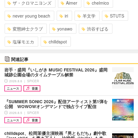
ザ・クロマニヨンズ
Aimer
chelmico
never young beach
iri
羊文学
STUTS
変態紳士クラブ
yonawo
渋谷すばる
塩塚モエカ
chilldspot
関連記事
岩手・盛岡『いしがき MUSIC FESTIVAL 2026』盛岡
城跡公園会場のタイムテーブル解禁
2026.8.6 ｜ SPICER
ニュース
音楽
『SUMMER SONIC 2026』配信アーティスト第1弾を
公開 WOWOWオンデマンドで独占ライブ配信
2026.8.5 ｜ SPICER
ニュース
音楽
chilldspot、松岡茉優主演映画『男ともだち』劇中歌