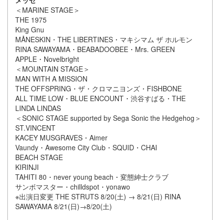
メッセ
＜MARINE STAGE＞
THE 1975
King Gnu
MÅNESKIN・THE LIBERTINES・マキシマム ザ ホルモン
RINA SAWAYAMA・BEABADOOBEE・Mrs. GREEN
APPLE・Novelbright
＜MOUNTAIN STAGE＞
MAN WITH A MISSION
THE OFFSPRING・ザ・クロマニヨンズ・FISHBONE
ALL TIME LOW・BLUE ENCOUNT・渋谷すばる・THE
LINDA LINDAS
＜SONIC STAGE supported by Sega Sonic the Hedgehog＞
ST.VINCENT
KACEY MUSGRAVES・Aimer
Vaundy・Awesome City Club・SQUID・CHAI
BEACH STAGE
KIRINJI
TAHITI 80・never young beach・変態紳士クラブ
サンボマスター・chilldspot・yonawo
※出演日変更 THE STRUTS 8/20(土) → 8/21(日) RINA
SAWAYAMA 8/21(日)→8/20(土)