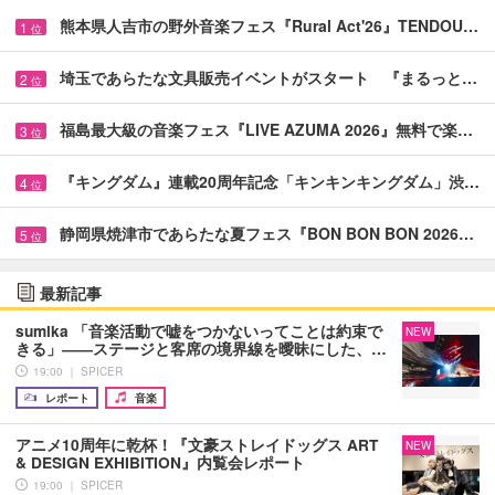
熊本県人吉市の野外音楽フェス『Rural Act'26』TENDOU…
1
位
埼玉であらたな文具販売イベントがスタート 『まるっと…
2
位
福島最大級の音楽フェス『LIVE AZUMA 2026』無料で楽…
3
位
『キングダム』連載20周年記念「キンキンキングダム」渋…
4
位
静岡県焼津市であらたな夏フェス『BON BON BON 2026…
5
位
最新記事
sumika 「音楽活動で嘘をつかないってことは約束で
NEW
きる」――ステージと客席の境界線を曖昧にした、…
19:00 ｜ SPICER
レポート
音楽
アニメ10周年に乾杯！『文豪ストレイドッグス ART
NEW
& DESIGN EXHIBITION』内覧会レポート
19:00 ｜ SPICER