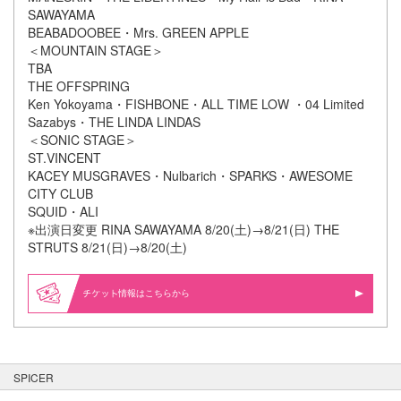
SAWAYAMA
BEABADOOBEE・Mrs. GREEN APPLE
＜MOUNTAIN STAGE＞
TBA
THE OFFSPRING
Ken Yokoyama・FISHBONE・ALL TIME LOW ・04 Limited
Sazabys・THE LINDA LINDAS
＜SONIC STAGE＞
ST.VINCENT
KACEY MUSGRAVES・Nulbarich・SPARKS・AWESOME
CITY CLUB
SQUID・ALI
※出演日変更 RINA SAWAYAMA 8/20(土)→8/21(日) THE
STRUTS 8/21(日)→8/20(土)
情報はこちらから
SPICER