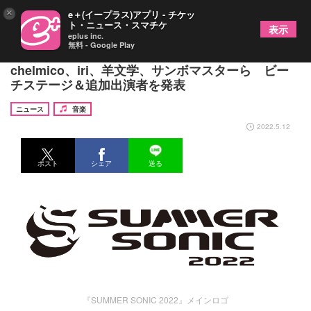
×
e＋(イープラス)アプリ - チケッ
ト・ニュース・スマチケ
表示
eplus inc.
無料 - Google Play
『サマソニ』渋谷すばる、TAHITI 80、Aimer、
chelmico、iri、羊文学、サンボマスターら ビー
チステージ＆追加出演者を発表
ニュース
音楽
2022.5.12
ポスト
シェア
送る
『SUMMER SONIC 2022』メインロゴ