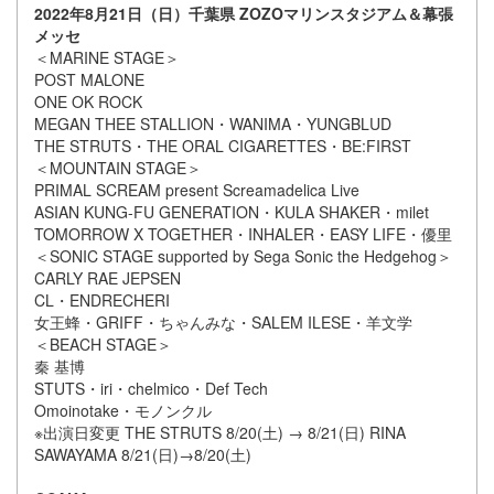
2022年8月21日（日）千葉県 ZOZOマリンスタジアム＆幕張
メッセ
＜MARINE STAGE＞
POST MALONE
ONE OK ROCK
MEGAN THEE STALLION・WANIMA・YUNGBLUD
THE STRUTS・THE ORAL CIGARETTES・BE:FIRST
＜MOUNTAIN STAGE＞
PRIMAL SCREAM present Screamadelica Live
ASIAN KUNG-FU GENERATION・KULA SHAKER・milet
TOMORROW X TOGETHER・INHALER・EASY LIFE・優里
＜SONIC STAGE supported by Sega Sonic the Hedgehog＞
CARLY RAE JEPSEN
CL・ENDRECHERI
女王蜂・GRIFF・ちゃんみな・SALEM ILESE・羊文学
＜BEACH STAGE＞
秦 基博
STUTS・iri・chelmico・Def Tech
Omoinotake・モノンクル
※出演日変更 THE STRUTS 8/20(土) → 8/21(日) RINA
SAWAYAMA 8/21(日)→8/20(土)