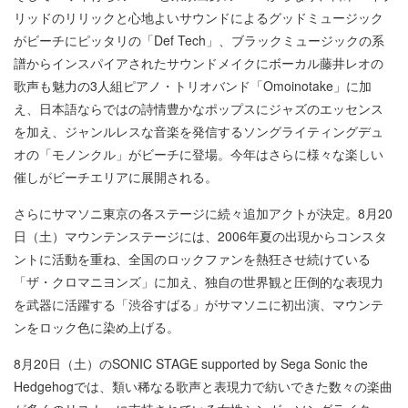
リッドのリリックと心地よいサウンドによるグッドミュージック
がビーチにピッタリの「Def Tech」、ブラックミュージックの系
譜からインスパイアされたサウンドメイクにボーカル藤井レオの
歌声も魅力の3人組ピアノ・トリオバンド「Omoinotake」に加
え、日本語ならではの詩情豊かなポップスにジャズのエッセンス
を加え、ジャンルレスな音楽を発信するソングライティングデュ
オの「モノンクル」がビーチに登場。今年はさらに様々な楽しい
催しがビーチエリアに展開される。
さらにサマソニ東京の各ステージに続々追加アクトが決定。8月20
日（土）マウンテンステージには、2006年夏の出現からコンスタ
ントに活動を重ね、全国のロックファンを熱狂させ続けている
「ザ・クロマニヨンズ」に加え、独自の世界観と圧倒的な表現力
を武器に活躍する「渋谷すばる」がサマソニに初出演、マウンテ
ンをロック色に染め上げる。
8月20日（土）のSONIC STAGE supported by Sega Sonic the
Hedgehogでは、類い稀なる歌声と表現力で紡いできた数々の楽曲