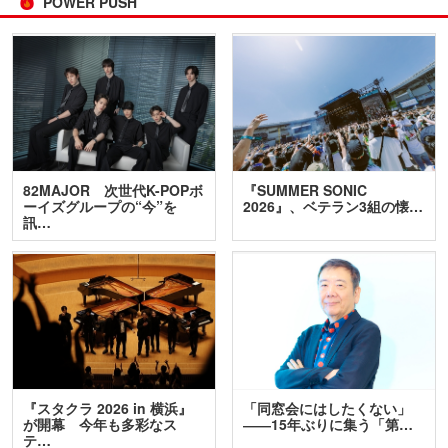
POWER PUSH
82MAJOR 次世代K-POPボ
『SUMMER SONIC
ーイズグループの“今”を
2026』、ベテラン3組の懐…
訊…
『スタクラ 2026 in 横浜』
「同窓会にはしたくない」
が開幕 今年も多彩なス
――15年ぶりに集う「第…
テ…