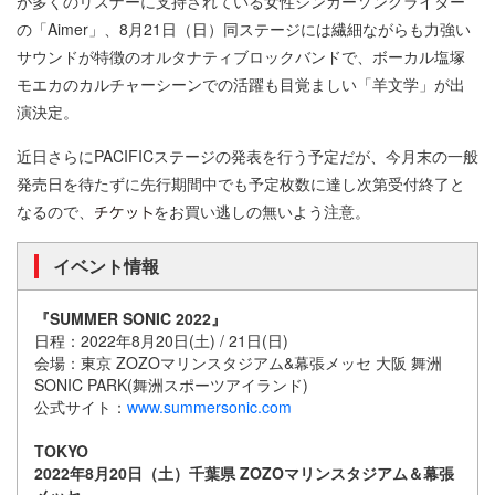
が多くのリスナーに支持されている女性シンガーソングライター
の「Aimer」、8月21日（日）同ステージには繊細ながらも力強い
サウンドが特徴のオルタナティブロックバンドで、ボーカル塩塚
モエカのカルチャーシーンでの活躍も目覚ましい「羊文学」が出
演決定。
近日さらにPACIFICステージの発表を行う予定だが、今月末の一般
発売日を待たずに先行期間中でも予定枚数に達し次第受付終了と
なるので、
をお買い逃しの無いよう注意。
イベント情報
『SUMMER SONIC 2022』
日程：2022年8月20日(土) / 21日(日)
会場：東京 ZOZOマリンスタジアム&幕張メッセ 大阪 舞洲
SONIC PARK(舞洲スポーツアイランド)
公式サイト：
www.summersonic.com
TOKYO
2022年8月20日（土）千葉県 ZOZOマリンスタジアム＆幕張