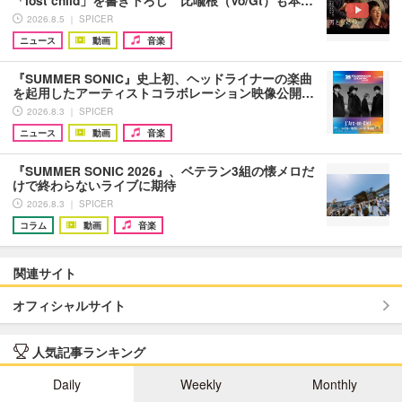
「lost child」を書き下ろし 比喩根（Vo/Gt）も本…
2026.8.5 ｜ SPICER
ニュース
動画
音楽
『SUMMER SONIC』史上初、ヘッドライナーの楽曲
を起用したアーティストコラボレーション映像公開…
2026.8.3 ｜ SPICER
ニュース
動画
音楽
『SUMMER SONIC 2026』、ベテラン3組の懐メロだ
けで終わらないライブに期待
2026.8.3 ｜ SPICER
コラム
動画
音楽
関連サイト
オフィシャルサイト
人気記事ランキング
Daily
Weekly
Monthly