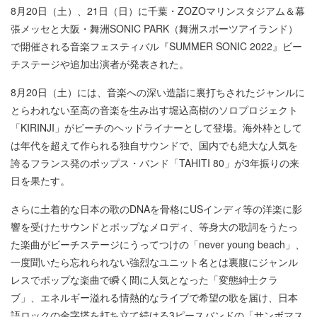
8月20日（土）、21日（日）に千葉・ZOZOマリンスタジアム＆幕
張メッセと大阪・舞洲SONIC PARK（舞洲スポーツアイランド）
で開催される音楽フェスティバル『SUMMER SONIC 2022』ビー
チステージや追加出演者が発表された。
8月20日（土）には、音楽への深い造詣に裏打ちされたジャンルに
とらわれない至高の音楽を生み出す堀込高樹のソロプロジェクト
「KIRINJI」がビーチのヘッドライナーとして登場。海外枠として
は年代を超えて作られる独自サウンドで、国内でも絶大な人気を
誇るフランス発のポップス・バンド「TAHITI 80」が3年振りの来
日を果たす。
さらに土着的な日本の歌のDNAを骨格にUSインディ等の洋楽に影
響を受けたサウンドとポップなメロディ、等身大の歌詞をうたっ
た楽曲がビーチステージにうってつけの「never young beach」、
一度聞いたら忘れられない強烈なユニット名とは裏腹にジャンル
レスでポップな楽曲で瞬く間に人気となった「変態紳士クラ
ブ」、エネルギー溢れる情熱的なライブで希望の歌を届け、日本
語ロックの金字塔を打ち立て続ける3ピースバンドの「サンボマス