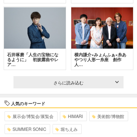
石井琢磨「人生の宝物にな
横内謙介×みょんふぁ×糸あ
るように」 初披露曲やレ
やつり人形一糸座 創作
ア…
人…
さらに読み込む
人気のキーワード
展示会/博覧会/展覧会
HIMARI
美術館/博物館
SUMMER SONIC
堀ちえみ