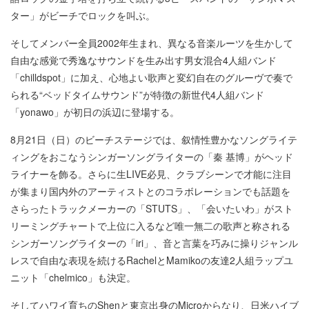
ター」がビーチでロックを叫ぶ。
そしてメンバー全員2002年生まれ、異なる音楽ルーツを生かして
自由な感覚で秀逸なサウンドを生み出す男女混合4人組バンド
「chilldspot」に加え、心地よい歌声と変幻自在のグルーヴで奏で
られる“ベッドタイムサウンド”が特徴の新世代4人組バンド
「yonawo」が初日の浜辺に登場する。
8月21日（日）のビーチステージでは、叙情性豊かなソングライテ
ィングをおこなうシンガーソングライターの「秦 基博」がヘッド
ライナーを飾る。さらに生LIVE必見、クラブシーンで才能に注目
が集まり国内外のアーティストとのコラボレーションでも話題を
さらったトラックメーカーの「STUTS」、「会いたいわ」がスト
リーミングチャートで上位に入るなど唯一無二の歌声と称される
シンガーソングライターの「iri」、音と言葉を巧みに操りジャンル
レスで自由な表現を続けるRachelとMamikoの友達2人組ラップユ
ニット「chelmico」も決定。
そしてハワイ育ちのShenと東京出身のMicroからなり、日米ハイブ