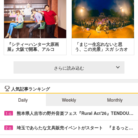
『シティーハンター大原画
「まじ一生忘れないと思
展』大阪で開幕、アルコ
う、この光景」スガ シカオ
＆…
と…
さらに読み込む
人気記事ランキング
Daily
Weekly
Monthly
熊本県人吉市の野外音楽フェス『Rural Act'26』TENDOU…
1
位
埼玉であらたな文具販売イベントがスタート 『まるっと…
2
位