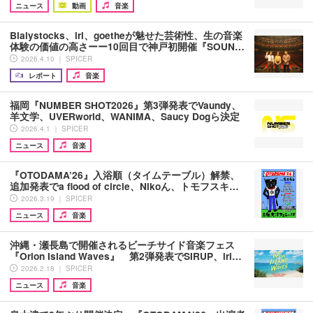
ニュース
動画
音楽
Bialystocks、iri、goetheが魅せた芸術性、生の音楽
体験の価値の高さーー10回目で神戸初開催『SOUN…
2026.4.10 ｜ SPICER
レポート
音楽
福岡『NUMBER SHOT2026』第3弾発表でVaundy、
羊文学、UVERworld、WANIMA、Saucy Dogら決定
2026.4.1 ｜ SPICER
ニュース
音楽
『OTODAMA’26』入浴順（タイムテーブル）解禁、
追加発表でa flood of circle、Nikoん、トモフスキ…
2026.3.19 ｜ SPICER
ニュース
音楽
沖縄・瀬長島で開催されるビーチサイド音楽フェス
『Orion Island Waves』 第2弾発表でSIRUP、iri…
2026.2.18 ｜ SPICER
ニュース
音楽