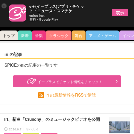
×
e＋(イープラス)アプリ - チケッ
ト・ニュース・スマチケ
表示
eplus inc.
無料 - Google Play
トップ
新着
音楽
クラシック
舞台
アニメ・ゲーム
イベン
iri の記事
SPICEのiriの記事の一覧です
イープラスでチケット情報をチェック！
iri の最新情報をRSSで購読
iri、新曲「Crunchy」のミュージックビデオを公開
2026.6.7 ｜ SPICER