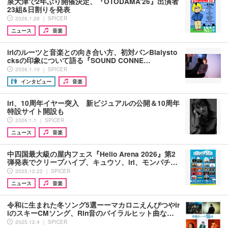
泉大津で2年ぶり開催決定、『OTODAMA’26』出演者
23組&日割りを発表
2026.1.26 ｜ SPICER
ニュース
音楽
iriのルーツと音楽との向き合い方、初対バンBialysto
cksの印象について語る『SOUND CONNE…
2026.1.10 ｜ SPICER
インタビュー
音楽
iri、10周年イヤー突入 新ビジュアルの公開＆10周年
特設サイト開設も
2026.1.1 ｜ SPICER
ニュース
音楽
中四国最大級の屋内フェス『Hello Arena 2026』第2
弾発表でクリープハイプ、キュウソ、iri、モンパチ…
2025.12.22 ｜ SPICER
ニュース
音楽
令和に生まれた冬ソング5選ーーマカロニえんぴつやir
iのスキーCMソング、Rin音のバイラルヒット曲な…
2025.12.4 ｜ SPICER