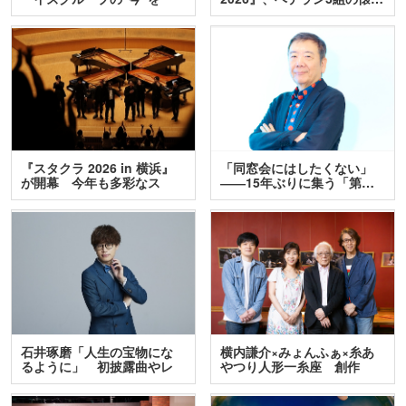
訊…
『スタクラ 2026 in 横浜』
「同窓会にはしたくない」
が開幕 今年も多彩なス
――15年ぶりに集う「第…
テ…
石井琢磨「人生の宝物にな
横内謙介×みょんふぁ×糸あ
るように」 初披露曲やレ
やつり人形一糸座 創作
ア…
人…