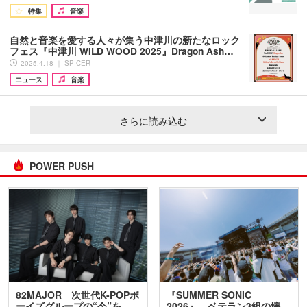
特集
音楽
自然と音楽を愛する人々が集う中津川の新たなロック
フェス『中津川 WILD WOOD 2025』Dragon Ash…
2025.4.18 ｜ SPICER
ニュース
音楽
さらに読み込む
POWER PUSH
82MAJOR 次世代K-POPボ
『SUMMER SONIC
ーイズグループの“今”を
2026』、ベテラン3組の懐…