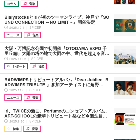
コラム
音楽
Bialystocksとiriが初のツーマンライブ、神戸で『SO
UND CONNECTION ～NO LIMIT～』開催決定
2025.12.1 ｜ SPICER
ニュース
音楽
大阪・万博記念公園で初開催『OTODAMA EXPO 千
里丘編』太陽の塔の地で大雨の中、世代を超える音…
2025.11.26 ｜ SPICER
レポート
音楽
RADWIMPSトリビュートアルバム『Dear Jubilee -R
ADWIMPS TRIBUTE-』参加アーティストに角野…
2025.11.6 ｜ SPICER
ニュース
音楽
iri、TWICEの新曲、Perfumeのコンセプトアルバム、
ART-SCHOOLの豪華トリビュート盤など今週注目…
2025.8.20 ｜ SPICER
特集
音楽