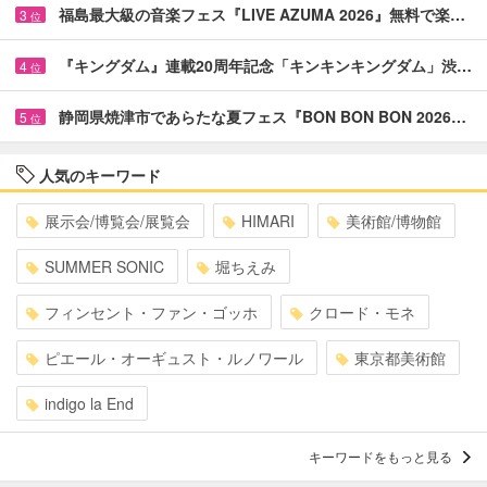
福島最大級の音楽フェス『LIVE AZUMA 2026』無料で楽…
3
位
『キングダム』連載20周年記念「キンキンキングダム」渋…
4
位
静岡県焼津市であらたな夏フェス『BON BON BON 2026…
5
位
人気のキーワード
展示会/博覧会/展覧会
HIMARI
美術館/博物館
SUMMER SONIC
堀ちえみ
フィンセント・ファン・ゴッホ
クロード・モネ
ピエール・オーギュスト・ルノワール
東京都美術館
indigo la End
キーワードをもっと見る