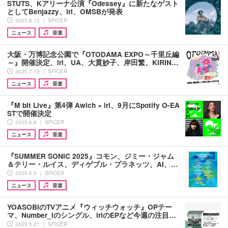
STUTS、Kアリーナ公演『Odessey』に新たなゲスト
としてBenjazzy、iri、OMSBが発表
2025.8.12 ｜ SPICER
ニュース
音楽
大阪・万博記念公園で『OTODAMA EXPO～千里丘編
～』開催決定、iri、UA、大貫妙子、岸田繁、KIRIN…
2025.7.10 ｜ SPICER
ニュース
音楽
『M bit Live』第4弾 Awich × iri、9月にSpotify O-EA
STで開催決定
2025.6.6 ｜ SPICER
ニュース
音楽
『SUMMER SONIC 2025』コモン、ジミー・ジャム
＆テリー・ルイス、ディゲブル・プラネッツ、AI、…
2025.6.5 ｜ SPICER
ニュース
音楽
YOASOBIのTVアニメ『ウィッチウォッチ』OPテー
マ、Number_iのシングル、iriのEPなど今週の注目…
2025.5.21 ｜ SPICER