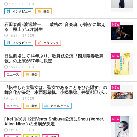
17:00 ｜ SPICER
インタビュー
舞台
石田泰尚×渡辺雄一――破格の“音楽魂”が静かに燃え
NEW
る 極上デュオ誕生
16:37 ｜ SPICER
インタビュー
クラシック
日生劇場にて14年ぶり、歌舞伎公演『四月陽春歌舞
NEW
伎』の上演が27年に決定
15:29 ｜ SPICER
ニュース
舞台
『転生した大聖女は、聖女であることをひた隠す』の
NEW
舞台化が決定 本西彩希帆、小松準弥、井阪郁巳が…
13:47 ｜ SPICER
ニュース
舞台
アニメ/ゲーム
[ kei ]の8月12日Veats Shibuya公演にShou (Verde/,
NEW
Alice Nine.) の出演が決定
12:31 ｜ SPICER