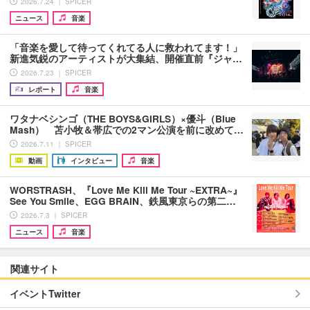
2026.7.24 ｜ SPICER
ニュース
音楽
「音楽を愛して待ってくれてる人に救われてます！」
新進気鋭のアーティストが大集結、開催直前『ジャ…
2026.7.23 ｜ SPICER
レポート
音楽
ワタナベシンゴ（THE BOYS&GIRLS）×優斗（Blue
Mash） 苫小牧＆帯広での2マン公演を前に改めて…
2026.7.11 ｜ SPICER
動画
インタビュー
音楽
WORSTRASH、『Love Me Kill Me Tour ~EXTRA~』
See You Smile、EGG BRAIN、鉄風東京らの第二…
2026.7.3 ｜ SPICER
ニュース
音楽
関連サイト
イベントTwitter