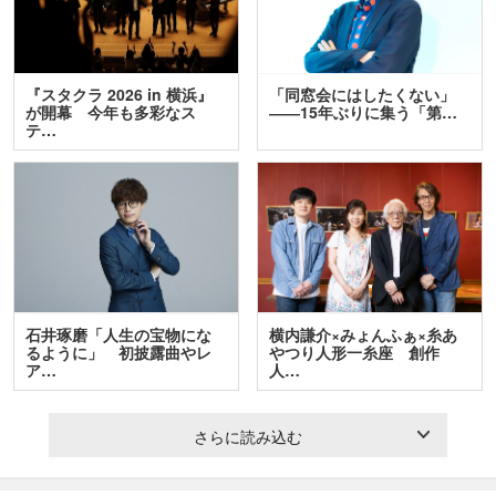
『スタクラ 2026 in 横浜』
「同窓会にはしたくない」
が開幕 今年も多彩なス
――15年ぶりに集う「第…
テ…
石井琢磨「人生の宝物にな
横内謙介×みょんふぁ×糸あ
るように」 初披露曲やレ
やつり人形一糸座 創作
ア…
人…
さらに読み込む