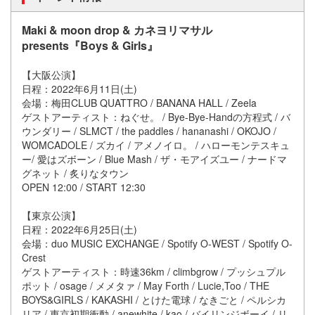
Maki & moon drop & カネヨリマサル
presents『Boys & Girls』
【大阪公演】
日程：2022年6月11日(土)
会場：梅田CLUB QUATTRO / BANANA HALL / Zeela
ゲストアーティスト：ねぐせ。 / Bye-Bye-Handの方程式 / バ
ウンダリー / SLMCT / the paddles / hananashi / OKOJO /
WOMCADOLE / ズカイ / アメノイロ。 / ハローモンテスキュ
ー/ 愛はズボーン / Blue Mash / ザ・モアイズユー / ナードマ
グネット / 炙りなタウン
OPEN 12:00 / START 12:30
【東京公演】
日程：2022年6月25日(土)
会場：duo MUSIC EXCHANGE / Spotify O-WEST / Spotify O-
Crest
ゲストアーティスト：時速36km / climbgrow / プッシュプル
ポット / osage / メメタァ / May Forth / Lucie,Too / THE
BOYS&GIRLS / KAKASHI / とけた電球 / なきごと / ペルシカ
リア / 東京初期衝動 / anewhite / kao / バイリンジボーイ / リ