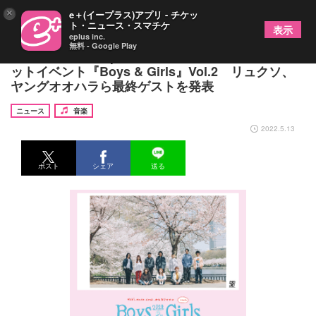
×
e＋(イープラス)アプリ - チケッ
ト・ニュース・スマチケ
表示
eplus inc.
無料 - Google Play
Maki＆moon drop＆カネヨリマサルによるサーキ
ットイベント『Boys & Girls』Vol.2 リュクソ、
ヤングオオハラら最終ゲストを発表
ニュース
音楽
2022.5.13
ポスト
シェア
送る