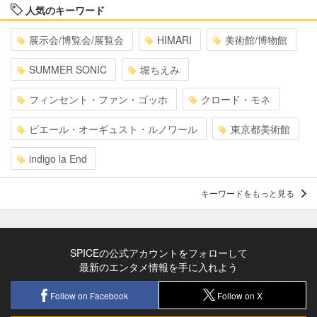
人気のキーワード
展示会/博覧会/展覧会
HIMARI
美術館/博物館
SUMMER SONIC
堀ちえみ
フィンセント・ファン・ゴッホ
クロード・モネ
ピエール・オーギュスト・ルノワール
東京都美術館
indigo la End
キーワードをもっと見る
SPICEの公式アカウントをフォローして
最新のエンタメ情報を手に入れよう
Follow on Facebook
Follow on X