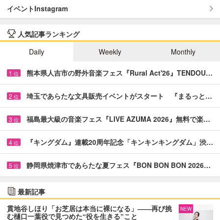
イベントInstagram
人気記事ランキング
Daily
Weekly
Monthly
熊本県人吉市の野外音楽フェス『Rural Act'26』TENDOU…
1
位
埼玉であらたな文具販売イベントがスタート 『まるっと…
2
位
福島最大級の音楽フェス『LIVE AZUMA 2026』無料で楽…
3
位
『キングダム』連載20周年記念「キンキンキングダム」渋…
4
位
静岡県焼津市であらたな夏フェス『BON BON BON 2026…
5
位
最新記事
貫地谷しほり「お芝居は本当に裸になる」――再び挑
NEW
む樋口一葉役で見つめた“役を生きる”こと