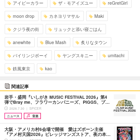
アイビーカラー
ザ・モアイズユー
reGretGirl
moon drop
カネヨリマサル
Maki
クジラ夜の街
リュックと添い寝ごはん
anewhite
Blue Mash
炙りなタウン
バイリンジボーイ
ヤングスキニー
umitachi
鉄風東京
kao
関連記事
岩手・盛岡『いしがき MUSIC FESTIVAL 2026』第4
弾でBray me、フラワーカンパニーズ、PIGGS、プ…
2026.7.30 ｜ SPICER
ニュース
音楽
大阪・アメリカ村6会場で開催 愛はズボーン主催
『アメ村天国2026』ビレッジマンズストア、夜の本…