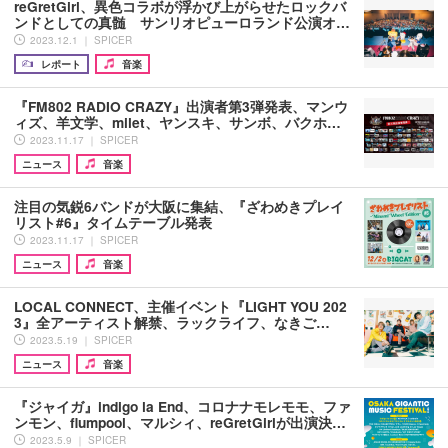
reGretGirl、異色コラボが浮かび上がらせたロックバ
ンドとしての真髄 サンリオピューロランド公演オ…
2023.12.1 ｜ SPICER
レポート
音楽
『FM802 RADIO CRAZY』出演者第3弾発表、マンウ
ィズ、羊文学、milet、ヤンスキ、サンボ、バクホ…
2023.11.17 ｜ SPICER
ニュース
音楽
注目の気鋭6バンドが大阪に集結、『ざわめきプレイ
リスト#6』タイムテーブル発表
2023.11.17 ｜ SPICER
ニュース
音楽
LOCAL CONNECT、主催イベント『LIGHT YOU 202
3』全アーティスト解禁、ラックライフ、なきご…
2023.5.19 ｜ SPICER
ニュース
音楽
『ジャイガ』indigo la End、コロナナモレモモ、ファ
ンモン、flumpool、マルシィ、reGretGirlが出演決…
2023.5.9 ｜ SPICER