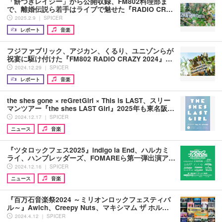
「餅つきレイジー」から公開収録、FM802料理部ま
で、離婚伝説ら若手はライブで魅せた『RADIO CR…
2025.2.9 ｜ SPICER
レポート
音楽
フジファブリック、アジカン、くるり、ユニゾンらが
祝宴に駆け付けた『FM802 RADIO CRAZY 2024』…
2024.12.29 ｜ SPICER
レポート
音楽
​the shes gone × reGretGirl × This is LAST、スリー
マンツアー『the shes LAST Girl』2025年も東名阪…
2024.12.17 ｜ SPICER
ニュース
音楽
『ツタロックフェス2025』indigo la End、ハルカミ
ライ、ハンブレッダーズ、FOMAREら第一弾出演ア…
2024.12.16 ｜ SPICER
ニュース
音楽
『百万石音楽祭2024 ～ミリオンロックフェスティバ
ル～』Awich、Creepy Nuts、マキシマム ザ ホル…
2024.4.12 ｜ SPICER