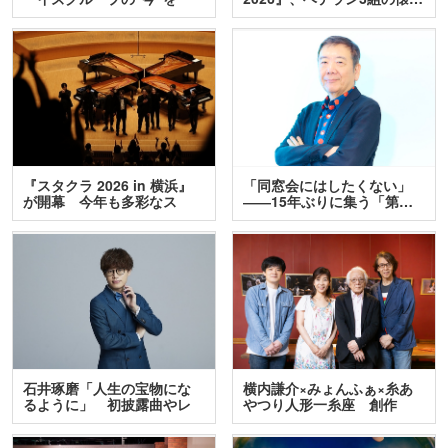
訊…
『スタクラ 2026 in 横浜』
「同窓会にはしたくない」
が開幕 今年も多彩なス
――15年ぶりに集う「第…
テ…
石井琢磨「人生の宝物にな
横内謙介×みょんふぁ×糸あ
るように」 初披露曲やレ
やつり人形一糸座 創作
ア…
人…