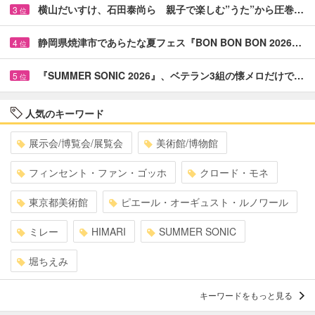
横山だいすけ、石田泰尚ら 親子で楽しむ”うた”から圧巻…
3
位
静岡県焼津市であらたな夏フェス『BON BON BON 2026…
4
位
『SUMMER SONIC 2026』、ベテラン3組の懐メロだけで…
5
位
人気のキーワード
展示会/博覧会/展覧会
美術館/博物館
フィンセント・ファン・ゴッホ
クロード・モネ
東京都美術館
ピエール・オーギュスト・ルノワール
ミレー
HIMARI
SUMMER SONIC
堀ちえみ
キーワードをもっと見る