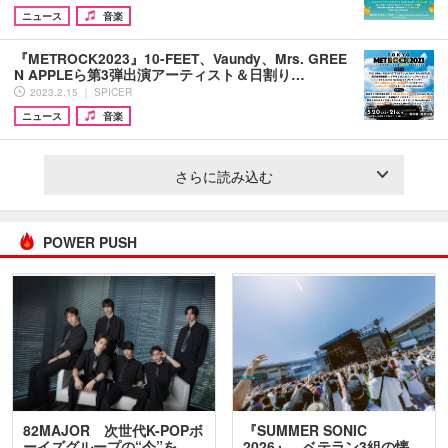
ニュース
音楽
『METROCK2023』10-FEET、Vaundy、Mrs. GREE
N APPLEら第3弾出演アーティスト＆日割り…
2023.2.15 ｜ SPICER
ニュース
音楽
さらに読み込む
POWER PUSH
82MAJOR 次世代K-POPボ
『SUMMER SONIC
ーイズグループの“今”を
2026』、ベテラン3組の懐…