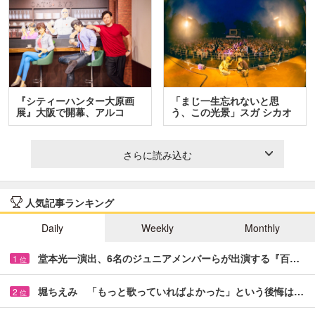
『シティーハンター大原画
「まじ一生忘れないと思
展』大阪で開幕、アルコ
う、この光景」スガ シカオ
＆…
と…
さらに読み込む
人気記事ランキング
Daily
Weekly
Monthly
堂本光一演出、6名のジュニアメンバーらが出演する『百…
1
位
堀ちえみ 「もっと歌っていればよかった」という後悔は…
2
位