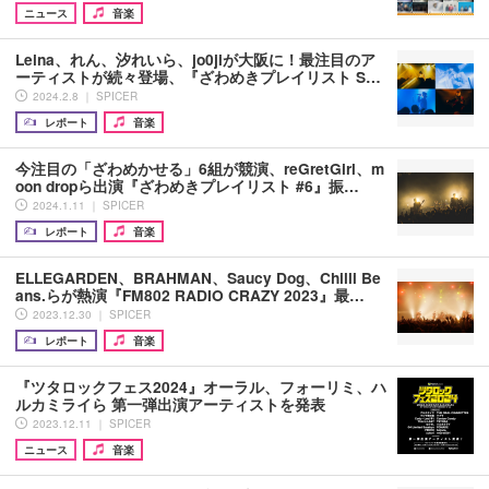
ニュース
音楽
Leina、れん、汐れいら、jo0jiが大阪に！最注目のア
ーティストが続々登場、『ざわめきプレイリスト S…
2024.2.8 ｜ SPICER
レポート
音楽
今注目の「ざわめかせる」6組が競演、reGretGirl、m
oon dropら出演『ざわめきプレイリスト #6』振…
2024.1.11 ｜ SPICER
レポート
音楽
ELLEGARDEN、BRAHMAN、Saucy Dog、Chilli Be
ans.らが熱演『FM802 RADIO CRAZY 2023』最…
2023.12.30 ｜ SPICER
レポート
音楽
『ツタロックフェス2024』オーラル、フォーリミ、ハ
ルカミライら 第一弾出演アーティストを発表
2023.12.11 ｜ SPICER
ニュース
音楽