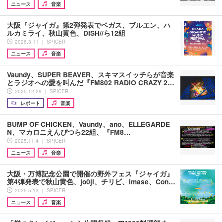
ニュース
音楽
大阪『ジャイガ』第2弾発表でベガス、ブルエン、ハ
ルカミライ、秋山黄色、DISH//ら12組
2026.3.11 ｜ SPICER
ニュース
音楽
Vaundy、SUPER BEAVER、スキマスイッチらが音楽
とラジオへの愛を叫んだ『FM802 RADIO CRAZY 2…
2025.12.29 ｜ SPICER
レポート
音楽
BUMP OF CHICKEN、Vaundy、ano、ELLEGARDE
N、マカロニえんぴつら22組、『FM8…
2025.11.4 ｜ SPICER
ニュース
音楽
大阪・万博記念公園で開催の野外フェス『ジャイガ』
第4弾発表で秋山黄色、jo0ji、チリビ、imase、Con…
2025.5.13 ｜ SPICER
ニュース
音楽