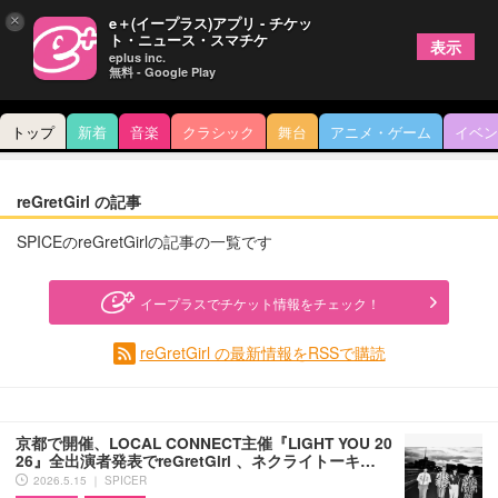
×
e＋(イープラス)アプリ - チケッ
ト・ニュース・スマチケ
表示
eplus inc.
無料 - Google Play
トップ
新着
音楽
クラシック
舞台
アニメ・ゲーム
イベン
reGretGirl の記事
SPICEのreGretGirlの記事の一覧です
イープラスでチケット情報をチェック！
reGretGirl の最新情報をRSSで購読
京都で開催、LOCAL CONNECT主催『LIGHT YOU 20
26』全出演者発表でreGretGirl 、ネクライトーキ…
2026.5.15 ｜ SPICER