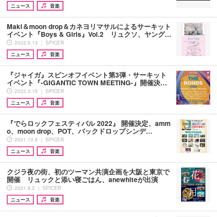
ニュース
音楽
Maki＆moon drop＆カネヨリマサルによるサーキット
イベント『Boys & Girls』Vol.2 リュクソ、ヤング…
2022.5.13 ｜ SPICER
ニュース
音楽
『ジャイガ』スピンオフイベント第3弾・サーキット
イベント『-GIGANTIC TOWN MEETING-』開催決…
2022.3.15 ｜ SPICER
ニュース
音楽
『でらロックフェスティバル 2022』 開催決定、amm
o、moon drop、POT、バックドロップシンデ…
2021.10.8 ｜ SPICER
ニュース
音楽
クジラ夜の街、初のツーマン共演企画を大阪と東京で
開催 リュックと添い寝ごはん、anewhiteが出演
2021.8.2 ｜ SPICER
ニュース
音楽