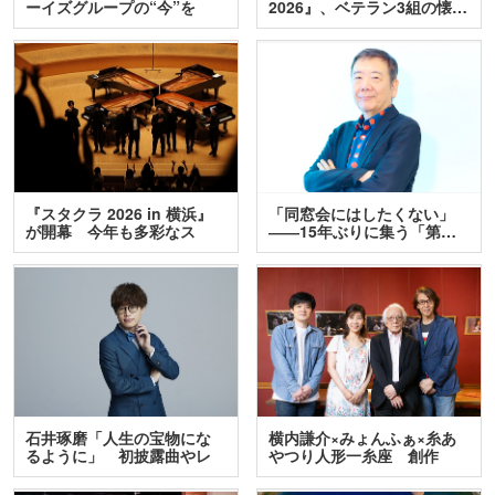
ーイズグループの“今”を
2026』、ベテラン3組の懐…
訊…
『スタクラ 2026 in 横浜』
「同窓会にはしたくない」
が開幕 今年も多彩なス
――15年ぶりに集う「第…
テ…
石井琢磨「人生の宝物にな
横内謙介×みょんふぁ×糸あ
るように」 初披露曲やレ
やつり人形一糸座 創作
ア…
人…