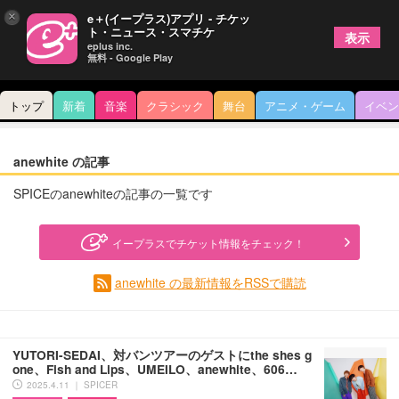
×
e＋(イープラス)アプリ - チケッ
ト・ニュース・スマチケ
表示
eplus inc.
無料 - Google Play
トップ
新着
音楽
クラシック
舞台
アニメ・ゲーム
イベン
anewhite の記事
SPICEのanewhiteの記事の一覧です
イープラスでチケット情報をチェック！
anewhite の最新情報をRSSで購読
YUTORI-SEDAI、対バンツアーのゲストにthe shes g
one、Fish and Lips、UMEILO、anewhite、606…
2025.4.11 ｜ SPICER