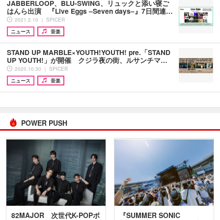
JABBERLOOP、BLU-SWING、リュックと添い寝ご
はんら出演 『Live Eggs –Seven days–』7日間連…
2021.2.10 ｜ SPICER
ニュース
音楽
STAND UP MARBLE×YOUTH!YOUTH! pre.「STAND
UP YOUTH!」が開催 クジラ夜の街、ルサンチマ…
2020.10.30 ｜ SPICER
ニュース
音楽
POWER PUSH
82MAJOR 次世代K-POPボ
『SUMMER SONIC