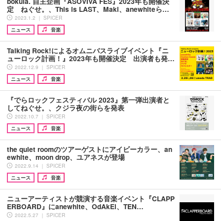
bokula. 自主企画『ASOVIVA FES』2023年も開催決
定 ねぐせ。、This is LAST、Maki、anewhiteら…
2023.1.2 ｜ SPICER
ニュース
音楽
Talking Rock!によるオムニバスライブイベント『ニ
ューロック計画！』2023年も開催決定 出演者も発…
2022.12.9 ｜ SPICER
ニュース
音楽
『でらロックフェスティバル 2023』第一弾出演者と
してねぐせ。、クジラ夜の街らを発表
2022.10.7 ｜ SPICER
ニュース
音楽
the quiet roomのツアーゲストにアイビーカラー、an
ewhite、moon drop、ユアネスが登場
2022.9.14 ｜ SPICER
ニュース
音楽
ニューアーティストが競演する音楽イベント『CLAPP
ERBOARD』にanewhite、OdAkEi、TEN…
2022.5.27 ｜ SPICER