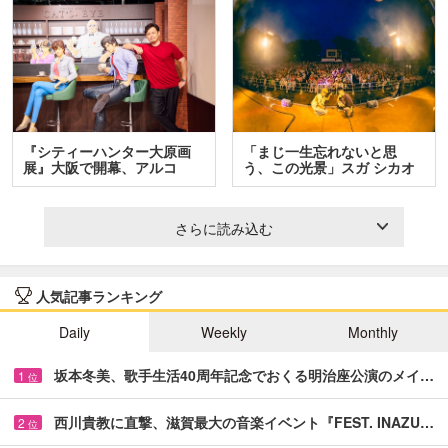
『シティーハンター大原画
「まじ一生忘れないと思
展』大阪で開幕、アルコ
う、この光景」スガ シカオ
＆…
と…
さらに読み込む
人気記事ランキング
Daily
Weekly
Monthly
坂本冬美、歌手生活40周年記念でおくる明治座公演のメイ…
1
位
西川貴教に直撃、滋賀最大の音楽イベント『FEST. INAZU…
2
位