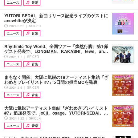
ニュース
音楽
YUTORI-SEDAI、新曲リリース記念ライブのゲストに
anewhiteが決定
2024.6.21 ｜ SPICER
ニュース
音楽
Rhythmic Toy World、全国ツアー『燦然行脚』第1弾
ゲスト発表で、LONGMAN、KAKASHI、fews、an…
2024.4.7 ｜ SPICER
ニュース
音楽
まもなく開催、大阪に気鋭の18アーティスト集結『ざ
わめきプレイリスト #7』5日間の担当MCを発表
2024.2.5 ｜ SPICER
ニュース
音楽
大阪に気鋭アーティスト集結『ざわめきプレイリスト
#7』追加発表で、jo0ji、osage、YUTORI-SEDAI、…
2024.1.22 ｜ SPICER
ニュース
音楽