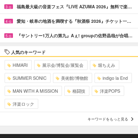
福島最大級の音楽フェス『LIVE AZUMA 2026』無料で楽…
3
位
愛知・岐阜の地酒を満喫する『秋酒祭 2026』チケット一…
4
位
『サントリー1万人の第九』Aぇ! groupの佐野晶哉が合唱…
5
位
人気のキーワード
HIMARI
展示会/博覧会/展覧会
堀ちえみ
SUMMER SONIC
美術館/博物館
indigo la End
MAN WITH A MISSION
格闘技
洋楽POPS
洋楽ロック
キーワードをもっと見る