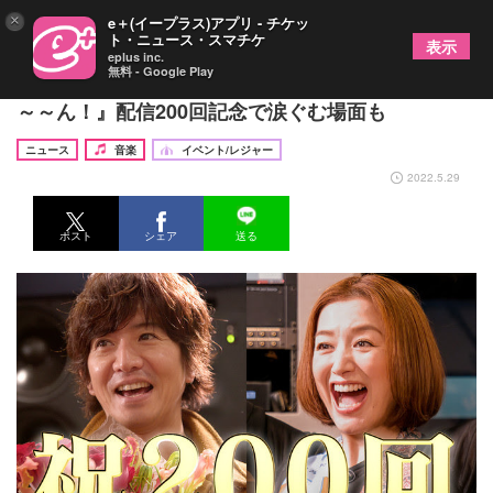
×
e＋(イープラス)アプリ - チケッ
ト・ニュース・スマチケ
表示
eplus inc.
無料 - Google Play
木村拓哉が鈴木京香と感動のハグ GYAO!『木村さ
～～ん！』配信200回記念で涙ぐむ場面も
ニュース
音楽
イベント/レジャー
2022.5.29
ポスト
シェア
送る