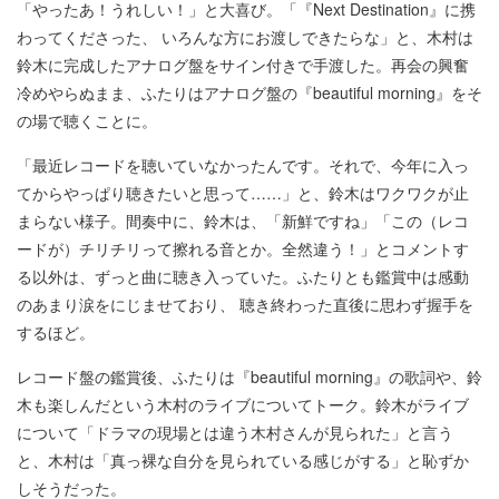
「やったあ！うれしい！」と大喜び。「『Next Destination』に携
わってくださった、 いろんな方にお渡しできたらな」と、木村は
鈴木に完成したアナログ盤をサイン付きで手渡した。再会の興奮
冷めやらぬまま、ふたりはアナログ盤の『beautiful morning』をそ
の場で聴くことに。
「最近レコードを聴いていなかったんです。それで、今年に入っ
てからやっぱり聴きたいと思って……」と、鈴木はワクワクが止
まらない様子。間奏中に、鈴木は、「新鮮ですね」「この（レコ
ードが）チリチリって擦れる音とか。全然違う！」とコメントす
る以外は、ずっと曲に聴き入っていた。ふたりとも鑑賞中は感動
のあまり涙をにじませており、 聴き終わった直後に思わず握手を
するほど。
レコード盤の鑑賞後、ふたりは『beautiful morning』の歌詞や、鈴
木も楽しんだという木村のライブについてトーク。鈴木がライブ
について「ドラマの現場とは違う木村さんが見られた」と言う
と、木村は「真っ裸な自分を見られている感じがする」と恥ずか
しそうだった。