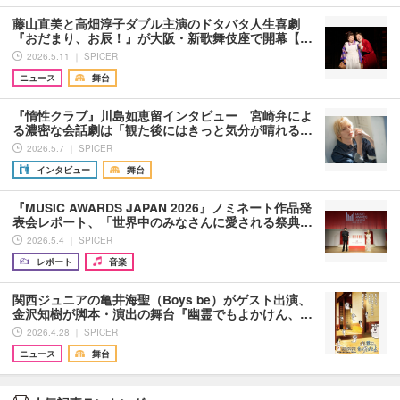
藤山直美と高畑淳子ダブル主演のドタバタ人生喜劇
『おだまり、お辰！』が大阪・新歌舞伎座で開幕【…
2026.5.11 ｜ SPICER
ニュース
舞台
『惰性クラブ』川島如恵留インタビュー 宮崎弁によ
る濃密な会話劇は「観た後にはきっと気分が晴れる…
2026.5.7 ｜ SPICER
インタビュー
舞台
『MUSIC AWARDS JAPAN 2026』ノミネート作品発
表会レポート、「世界中のみなさんに愛される祭典…
2026.5.4 ｜ SPICER
レポート
音楽
関⻄ジュニアの⻲井海聖（Boys be）がゲスト出演、
金沢知樹が脚本・演出の舞台『幽霊でもよかけん、…
2026.4.28 ｜ SPICER
ニュース
舞台