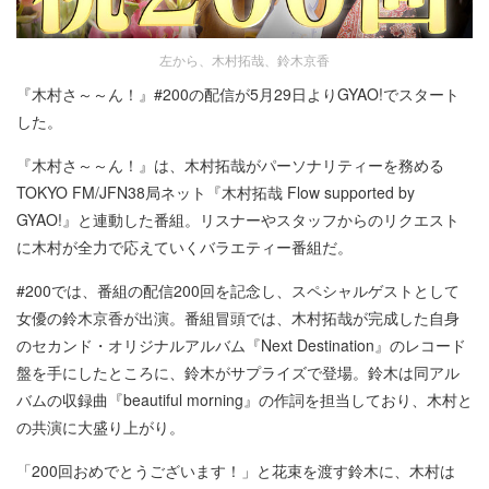
左から、木村拓哉、鈴木京香
『木村さ～～ん！』#200の配信が5月29日よりGYAO!でスタート
した。
『木村さ～～ん！』は、木村拓哉がパーソナリティーを務める
TOKYO FM/JFN38局ネット『木村拓哉 Flow supported by
GYAO!』と連動した番組。リスナーやスタッフからのリクエスト
に木村が全力で応えていくバラエティー番組だ。
#200では、番組の配信200回を記念し、スペシャルゲストとして
女優の鈴木京香が出演。番組冒頭では、木村拓哉が完成した自身
のセカンド・オリジナルアルバム『Next Destination』のレコード
盤を手にしたところに、鈴木がサプライズで登場。鈴木は同アル
バムの収録曲『beautiful morning』の作詞を担当しており、木村と
の共演に大盛り上がり。
「200回おめでとうございます！」と花束を渡す鈴木に、木村は