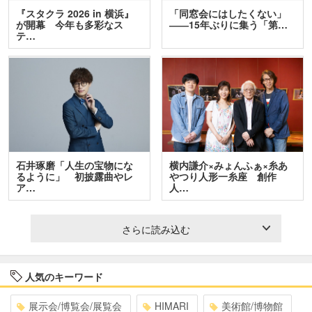
『スタクラ 2026 in 横浜』
「同窓会にはしたくない」
が開幕 今年も多彩なス
――15年ぶりに集う「第…
テ…
石井琢磨「人生の宝物にな
横内謙介×みょんふぁ×糸あ
るように」 初披露曲やレ
やつり人形一糸座 創作
ア…
人…
さらに読み込む
人気のキーワード
展示会/博覧会/展覧会
HIMARI
美術館/博物館