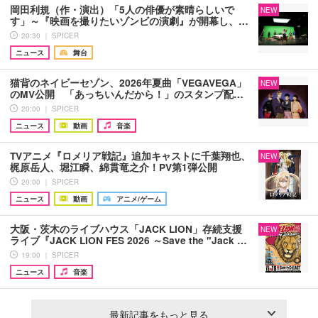
岡田利規（作・演出）「5人の俳優が素晴らしいで
NEW
す」～『映画を撮りたいゾンビの演劇』が開幕し、…
20:30 ｜ SPICER
ニュース
舞台
猫背のネイビーセゾン、2026年夏曲「VEGAVEGA」
NEW
のMV公開 「あっちいんだから！」のスタンプ配…
20:00 ｜ SPICER
ニュース
動画
音楽
TVアニメ『ロメリア戦記』追加キャストに千葉翔也、
NEW
梶原岳人、堀江瞬、綿貫竜之介！PV第1弾公開
20:00 ｜ SPICER
ニュース
動画
アニメ/ゲーム
大阪・茨木のライブハウス「JACK LION」存続支援
NEW
ライブ『JACK LION FES 2026 ～Save the "Jack …
19:00 ｜ SPICER
ニュース
音楽
最新記事をもっと見る