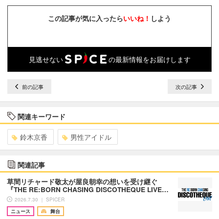
この記事が気に入ったら
いいね！
しよう
見逃せない
の最新情報をお届けします
前の記事
次の記事
関連キーワード
鈴木京香
男性アイドル
関連記事
草間リチャード敬太が屋良朝幸の想いを受け継ぐ
『THE RE:BORN CHASING DISCOTHEQUE LIVE…
2026.7.30 ｜ SPICER
ニュース
舞台