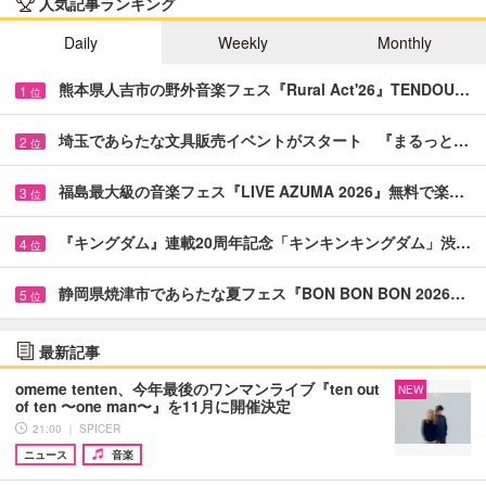
人気記事ランキング
Daily
Weekly
Monthly
熊本県人吉市の野外音楽フェス『Rural Act'26』TENDOU…
1
位
埼玉であらたな文具販売イベントがスタート 『まるっと…
2
位
福島最大級の音楽フェス『LIVE AZUMA 2026』無料で楽…
3
位
『キングダム』連載20周年記念「キンキンキングダム」渋…
4
位
静岡県焼津市であらたな夏フェス『BON BON BON 2026…
5
位
最新記事
omeme tenten、今年最後のワンマンライブ『ten out
NEW
of ten 〜one man〜』を11月に開催決定
21:00 ｜ SPICER
ニュース
音楽