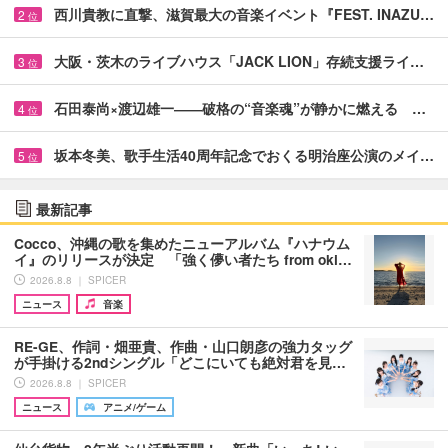
西川貴教に直撃、滋賀最大の音楽イベント『FEST. INAZU…
2
位
大阪・茨木のライブハウス「JACK LION」存続支援ライ…
3
位
石田泰尚×渡辺雄一――破格の“音楽魂”が静かに燃える …
4
位
坂本冬美、歌手生活40周年記念でおくる明治座公演のメイ…
5
位
最新記事
Cocco、沖縄の歌を集めたニューアルバム『ハナウム
イ』のリリースが決定 「強く儚い者たち from oki…
2026.8.8 ｜ SPICER
ニュース
音楽
RE-GE、作詞・畑亜貴、作曲・山口朗彦の強力タッグ
が手掛ける2ndシングル「どこにいても絶対君を見…
2026.8.8 ｜ SPICER
ニュース
アニメ/ゲーム