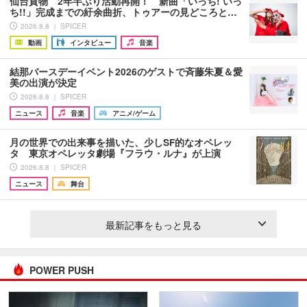
仙台貨物 2年半ぶり活動再開！ 新曲「いっち! いっ
ち!!」完成までの紆余曲折、トゥアーの見どころと…
2026.8.8 ｜ SPICER
動画
インタビュー
音楽
結那バースデーイベント2026のゲストで斉藤朱夏＆愛
美の出演が決定
2026.8.8 ｜ SPICER
ニュース
音楽
アニメ/ゲーム
月の世界での出来事を描いた、少しSF的なオペレッ
タ 東京オペレッタ劇場『フラウ・ルナ』が上演
2026.8.8 ｜ SPICER
ニュース
舞台
最新記事をもっと見る
POWER PUSH