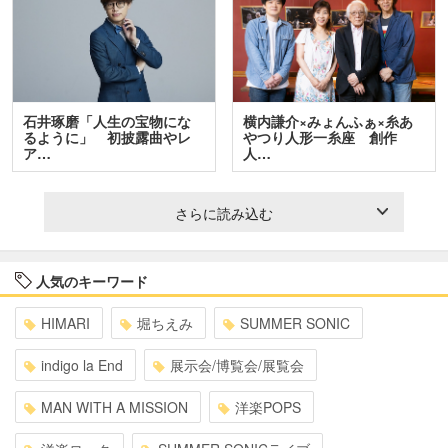
石井琢磨「人生の宝物にな
横内謙介×みょんふぁ×糸あ
るように」 初披露曲やレ
やつり人形一糸座 創作
ア…
人…
さらに読み込む
人気のキーワード
HIMARI
堀ちえみ
SUMMER SONIC
indigo la End
展示会/博覧会/展覧会
MAN WITH A MISSION
洋楽POPS