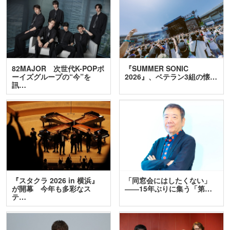
82MAJOR 次世代K-POPボ
『SUMMER SONIC
ーイズグループの“今”を
2026』、ベテラン3組の懐…
訊…
『スタクラ 2026 in 横浜』
「同窓会にはしたくない」
が開幕 今年も多彩なス
――15年ぶりに集う「第…
テ…