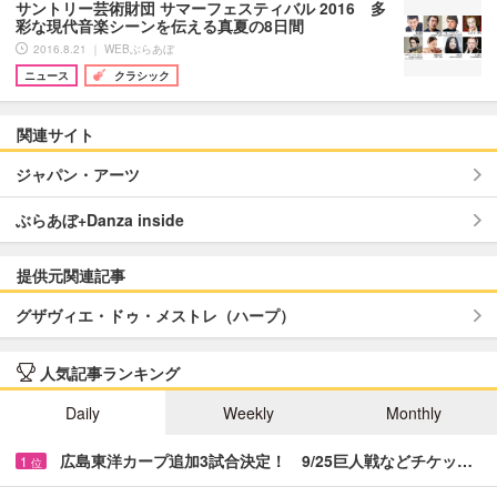
サントリー芸術財団 サマーフェスティバル 2016 多
彩な現代音楽シーンを伝える真夏の8日間
2016.8.21 ｜ WEBぶらあぼ
ニュース
クラシック
関連サイト
ジャパン・アーツ
ぶらあぼ+Danza inside
提供元関連記事
グザヴィエ・ドゥ・メストレ（ハープ）
人気記事ランキング
Daily
Weekly
Monthly
広島東洋カープ追加3試合決定！ 9/25巨人戦などチケッ…
1
位