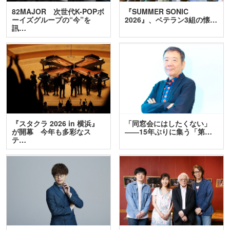
82MAJOR 次世代K-POPボ
『SUMMER SONIC
ーイズグループの“今”を
2026』、ベテラン3組の懐…
訊…
『スタクラ 2026 in 横浜』
「同窓会にはしたくない」
が開幕 今年も多彩なス
――15年ぶりに集う「第…
テ…