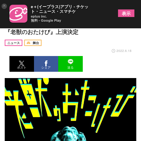
×
e＋(イープラス)アプリ - チケッ
ト・ニュース・スマチケ
表示
eplus inc.
無料 - Google Play
演劇団体・くちびるの会、約3年ぶりの新作長編
『老獣のおたけび』上演決定
ニュース
舞台
2022.6.18
ポスト
シェア
送る