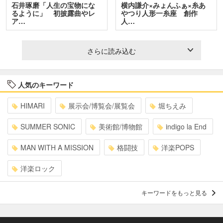
石井琢磨「人生の宝物にな
横内謙介×みょんふぁ×糸あ
るように」 初披露曲やレ
やつり人形一糸座 創作
ア…
人…
さらに読み込む
人気のキーワード
HIMARI
展示会/博覧会/展覧会
堀ちえみ
SUMMER SONIC
美術館/博物館
indigo la End
MAN WITH A MISSION
格闘技
洋楽POPS
洋楽ロック
キーワードをもっと見る