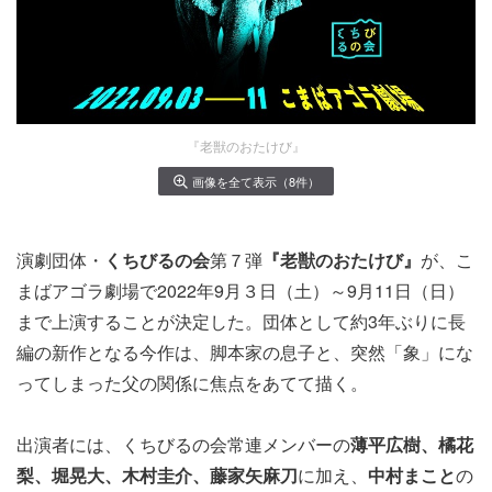
『老獣のおたけび』
画像を全て表示（8件）
演劇団体・
くちびるの会
第７弾
『老獣のおたけび』
が、こ
まばアゴラ劇場で2022年9月３日（土）～9月11日（日）
まで上演することが決定した。団体として約3年ぶりに長
編の新作となる今作は、脚本家の息子と、突然「象」にな
ってしまった父の関係に焦点をあてて描く。
出演者には、くちびるの会常連メンバーの
薄平広樹、橘花
梨、堀晃大、木村圭介、藤家矢麻刀
に加え、
中村まこと
の