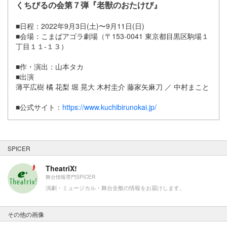
くちびるの会第７弾『老獣のおたけび』
■日程：2022年9月3日(土)〜9月11日(日)
■会場：こまばアゴラ劇場（〒153-0041 東京都目黒区駒場１
丁目１１-１３）
■作・演出：山本タカ
■出演
薄平広樹 橘 花梨 堀 晃大 木村圭介 藤家矢麻刀 ／ 中村まこと
■公式サイト：
https://www.kuchibirunokai.jp/
SPICER
TheatriX!
舞台情報専門SPICER
演劇・ミュージカル・舞台全般の情報をお届けします。
その他の画像