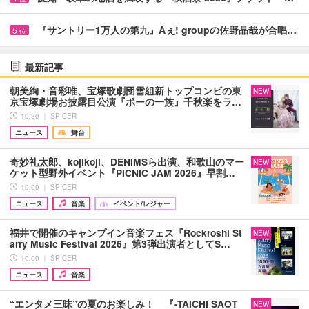
『サントリー1万人の第九』Aぇ! groupの佐野晶哉が合唱…
5
位
最新記事
朝美絢・音彩唯、宝塚歌劇団雪組新トップコンビの東
NEW
京宝塚劇場お披露目公演『ポーの一族』千秋楽をラ…
10:30 ｜ SPICER
ニュース
舞台
奇妙礼太郎、kojikoji、DENIMSら出演、和歌山のマー
NEW
ケット型野外イベント『PICNIC JAM 2026』早割…
10:00 ｜ SPICER
ニュース
音楽
イベント/レジャー
福井で開催のキャンプイン音楽フェス『Rockroshi St
NEW
arry Music Festival 2026』第3弾出演者としてS…
10:00 ｜ SPICER
ニュース
音楽
“エンタメ三昧”の夏のお楽しみ！ 『-TAICHI SAOT
NEW