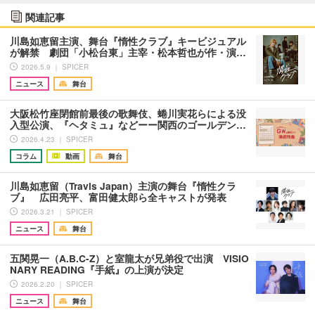
関連記事
川島如恵留主演、舞台『惰性クラブ』キービジュアル
が解禁 劇団「小松台東」主宰・松本哲也が作・演…
2026.5.9 ｜ SPICER
ニュース
舞台
大阪松竹座閉館前最後の歌舞伎、蜷川実花らによる没
入型公演、『ヘタミュ』などーー関西のゴールデン…
2026.4.23 ｜ SPICER
コラム
動画
舞台
川島如恵留（Travis Japan）主演の舞台『惰性クラ
ブ』 広田亮平、富田健太郎ら全キャストが発表
2026.3.21 ｜ SPICER
ニュース
舞台
五関晃一（A.B.C-Z）と室龍太が兄弟役で出演 VISIO
NARY READING『手紙』の上演が決定
2026.2.20 ｜ SPICER
ニュース
舞台