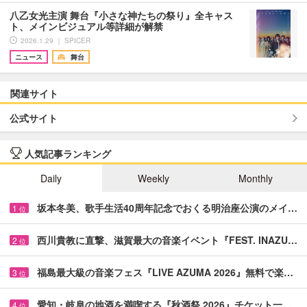
八乙女光主演 舞台『小さな神たちの祭り』全キャス
ト、メインビジュアル等詳細が解禁
2026.1.29 ｜ SPICER
ニュース
舞台
関連サイト
公式サイト
人気記事ランキング
Daily
Weekly
Monthly
坂本冬美、歌手生活40周年記念でおくる明治座公演のメイ…
1
位
西川貴教に直撃、滋賀最大の音楽イベント『FEST. INAZU…
2
位
福島最大級の音楽フェス『LIVE AZUMA 2026』無料で楽…
3
位
愛知・岐阜の地酒を満喫する『秋酒祭 2026』チケット一…
4
位