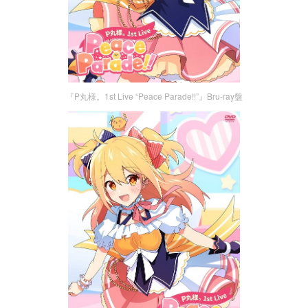
『P丸様。1st Live “Peace Parade!!”』Bru-ray盤