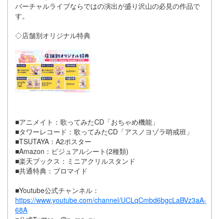
バーチャルライブならではの演出が盛り沢山の必見の作品で
す。
◇店舗別オリジナル特典
■アニメイト：歌ってみたCD「おちゃめ機能」
■タワーレコード：歌ってみたCD「アスノヨゾラ哨戒班」
■TSUTAYA：A2ポスター
■Amazon：ビジュアルシート(2種類)
■楽天ブックス：ミニアクリルスタンド
■共通特典：ブロマイド
■Youtube公式チャンネル：
https://www.youtube.com/channel/UCLqCmbd6bgcLaBVz3aA-
68A