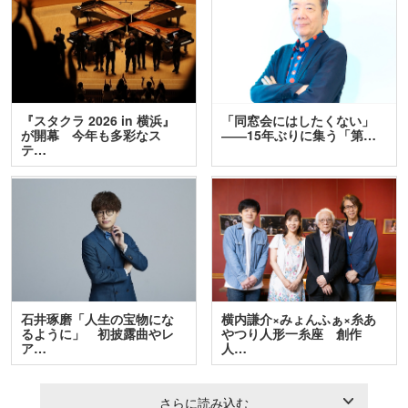
『スタクラ 2026 in 横浜』
「同窓会にはしたくない」
が開幕 今年も多彩なス
――15年ぶりに集う「第…
テ…
石井琢磨「人生の宝物にな
横内謙介×みょんふぁ×糸あ
るように」 初披露曲やレ
やつり人形一糸座 創作
ア…
人…
さらに読み込む