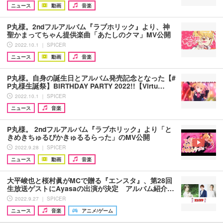
ニュース
動画
音楽
P丸様。2ndフルアルバム『ラブホリック』より、神
聖かまってちゃん提供楽曲「あたしのクマ」MV公開
2022.10.1 ｜ SPICER
ニュース
動画
音楽
P丸様。自身の誕生日とアルバム発売記念となった【#
P丸様生誕祭】BIRTHDAY PARTY 2022!!【Virtu…
2022.10.1 ｜ SPICER
ニュース
音楽
P丸様。 2ndフルアルバム『ラブホリック』より「と
きめきちゅるぴかきゅるるらった」のMV公開
2022.9.28 ｜ SPICER
ニュース
動画
音楽
大平峻也と桜村眞がMCで贈る『エンスタ』、第28回
生放送ゲストにAyasaの出演が決定 アルバム紹介…
2022.9.27 ｜ SPICER
ニュース
音楽
アニメ/ゲーム