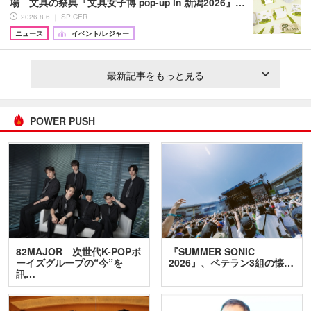
場 文具の祭典『文具女子博 pop-up in 新潟2026』…
2026.8.6 ｜ SPICER
ニュース
イベント/レジャー
最新記事をもっと見る
POWER PUSH
82MAJOR 次世代K-POPボ
『SUMMER SONIC
ーイズグループの“今”を
2026』、ベテラン3組の懐…
訊…