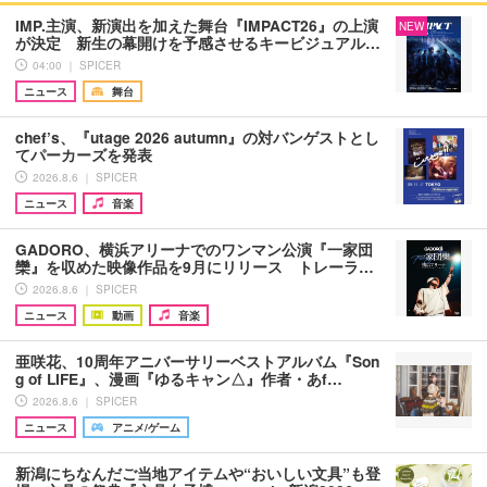
IMP.主演、新演出を加えた舞台『IMPACT26』の上演
NEW
が決定 新生の幕開けを予感させるキービジュアル…
04:00 ｜ SPICER
ニュース
舞台
chef’s、『utage 2026 autumn』の対バンゲストとし
てパーカーズを発表
2026.8.6 ｜ SPICER
ニュース
音楽
GADORO、横浜アリーナでのワンマン公演『一家団
欒』を収めた映像作品を9月にリリース トレーラ…
2026.8.6 ｜ SPICER
ニュース
動画
音楽
亜咲花、10周年アニバーサリーベストアルバム『Son
g of LIFE』、漫画『ゆるキャン△』作者・あf…
2026.8.6 ｜ SPICER
ニュース
アニメ/ゲーム
新潟にちなんだご当地アイテムや“おいしい文具”も登