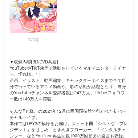
DVD盤
▼収録内容[BD/DVD共通]
YouTubeやTikTok等で活動をしているマルチエンターテイナ
ー、“P丸様。”！
企画、イラスト、動画編集、キャラクターボイスまで全て自
分で行っているアニメ動画や、歌の活動が話題となり、自身
のYouTubeチャンネル登録者数は247万人、TikTokフォロワ
ー数は140万人を突破。
そんなP丸様。の2021年12月に両国国技館で行われた初バー
チャルライブ。
本作ではDAY2の模様をお届け。大ヒット曲「シル・ヴ・プレ
ジデント」をはじめ「ときめきブローカー」「メンタルチェ
ンソー」などYouTube再生回数1000万回超えの楽曲も収録。