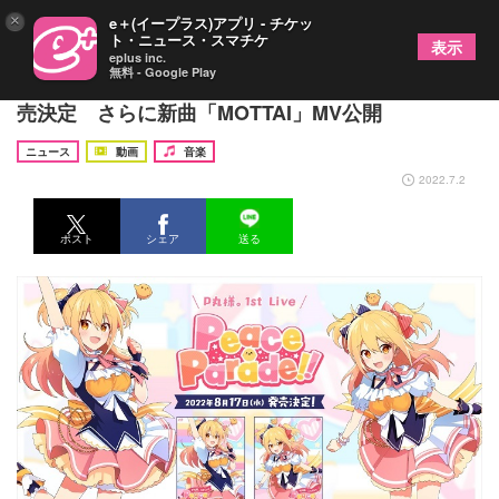
×
e＋(イープラス)アプリ - チケッ
ト・ニュース・スマチケ
表示
eplus inc.
無料 - Google Play
『P丸様。1st Live “Peace Parade!!”』BD&DVD発
売決定 さらに新曲「MOTTAI」MV公開
ニュース
動画
音楽
2022.7.2
ポスト
シェア
送る