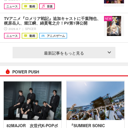
ニュース
動画
音楽
TVアニメ『ロメリア戦記』追加キャストに千葉翔也、
NEW
梶原岳人、堀江瞬、綿貫竜之介！PV第1弾公開
2026.8.7 ｜ SPICER
ニュース
動画
アニメ/ゲーム
最新記事をもっと見る
POWER PUSH
82MAJOR 次世代K-POPボ
『SUMMER SONIC