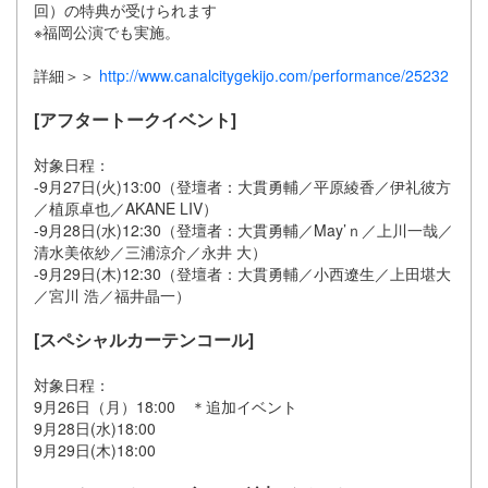
回）の特典が受けられます
※福岡公演でも実施。
詳細＞＞
http://www.canalcitygekijo.com/performance/25232
[アフタートークイベント]
対象日程：
-9月27日(火)13:00（登壇者：大貫勇輔／平原綾香／伊礼彼方
／植原卓也／AKANE LIV）
-9月28日(水)12:30（登壇者：大貫勇輔／May’ｎ／上川一哉／
清水美依紗／三浦涼介／永井 大）
-9月29日(木)12:30（登壇者：大貫勇輔／小西遼生／上田堪大
／宮川 浩／福井晶一）
[スペシャルカーテンコール]
対象日程：
9月26日（月）18:00 ＊追加イベント
9月28日(水)18:00
9月29日(木)18:00