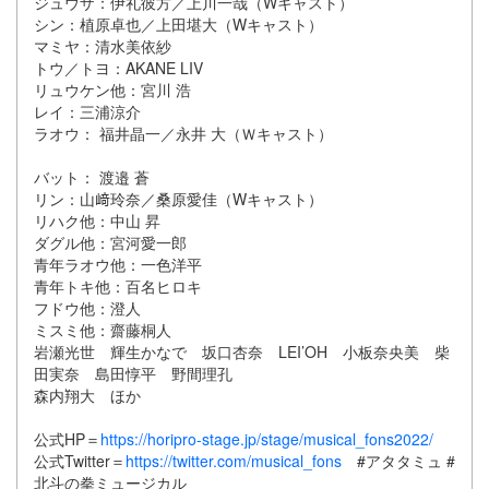
ジュウザ：伊礼彼方／上川一哉（Wキャスト）
シン：植原卓也／上田堪大（Wキャスト）
マミヤ：清水美依紗
トウ／トヨ：AKANE LIV
リュウケン他：宮川 浩
レイ：三浦涼介
ラオウ： 福井晶一／永井 大（Ｗキャスト）
バット： 渡邉 蒼
リン：山﨑玲奈／桑原愛佳（Wキャスト）
リハク他：中山 昇
ダグル他：宮河愛一郎
青年ラオウ他：一色洋平
青年トキ他：百名ヒロキ
フドウ他：澄人
ミスミ他：齋藤桐人
岩瀬光世 輝生かなで 坂口杏奈 LEI’OH 小板奈央美 柴
田実奈 島田惇平 野間理孔
森内翔大 ほか
公式HP＝
https://horipro-stage.jp/stage/musical_fons2022/
公式Twitter＝
https://twitter.com/musical_fons
#アタタミュ #
北斗の拳ミュージカル