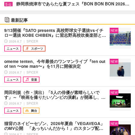
静岡県焼津市であらたな夏フェス『BON BON BON 2026…
5
位
最新記事
9/13開催『SATO presents 高校野球女子選抜vsイチ
NEW
ロー選抜 KOBE CHIBEN』に習志野高校吹奏楽部と…
2026.8.7 ｜ SPICER
ニュース
スポーツ
omeme tenten、今年最後のワンマンライブ『ten out
NEW
of ten 〜one man〜』を11月に開催決定
2026.8.7 ｜ SPICER
ニュース
音楽
岡田利規（作・演出）「5人の俳優が素晴らしいで
NEW
す」～『映画を撮りたいゾンビの演劇』が開幕し、…
2026.8.7 ｜ SPICER
ニュース
舞台
猫背のネイビーセゾン、2026年夏曲「VEGAVEGA」
NEW
のMV公開 「あっちいんだから！」のスタンプ配…
2026.8.7 ｜ SPICER