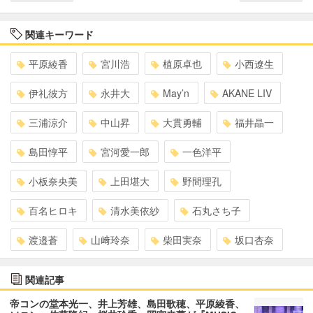
関連キーワード
平原綾香
宮川浩
植原卓也
小西遼生
伊礼彼方
永井大
May’n
AKANE LIV
三浦涼介
中山昇
大貫勇輔
福井晶一
島田惇平
宮河愛一郎
一色洋平
小板奈央美
上田堪大
野間理孔
百名ヒロキ
清水美依紗
石丸さち子
渡邉蒼
山﨑玲奈
柴田実奈
坂口杏奈
関連記事
帝コンの堂本光一、井上芳雄、島田歌穂、平原綾香、