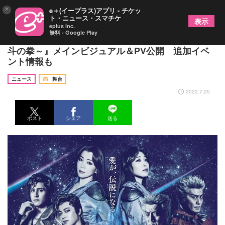
×
e＋(イープラス)アプリ - チケッ
ト・ニュース・スマチケ
表示
eplus inc.
無料 - Google Play
ミュージカル『フィスト・オブ・ノーススター～北
斗の拳～』メインビジュアル＆PV公開 追加イベ
ント情報も
ニュース
舞台
2022.7.25
ポスト
シェア
送る