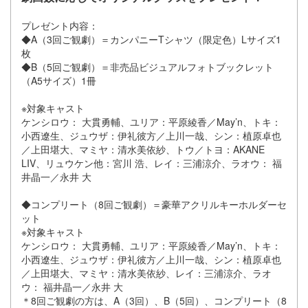
プレゼント内容：
◆A（3回ご観劇）＝カンパニーTシャツ（限定色）Lサイズ1
枚
◆B（5回ご観劇）＝非売品ビジュアルフォトブックレット
（A5サイズ）1冊
※対象キャスト
ケンシロウ： 大貫勇輔、ユリア：平原綾香／May’n、トキ：
小西遼生、ジュウザ：伊礼彼方／上川一哉、シン：植原卓也
／上田堪大、マミヤ：清水美依紗、トウ／トヨ：AKANE
LIV、リュウケン他：宮川 浩、レイ：三浦涼介、ラオウ： 福
井晶一／永井 大
◆コンプリート（8回ご観劇）＝豪華アクリルキーホルダーセ
ット
※対象キャスト
ケンシロウ： 大貫勇輔、ユリア：平原綾香／May’n、トキ：
小西遼生、ジュウザ：伊礼彼方／上川一哉、シン：植原卓也
／上田堪大、マミヤ：清水美依紗、レイ：三浦涼介、ラオ
ウ： 福井晶一／永井 大
＊8回ご観劇の方は、A（3回）、B（5回）、コンプリート（8