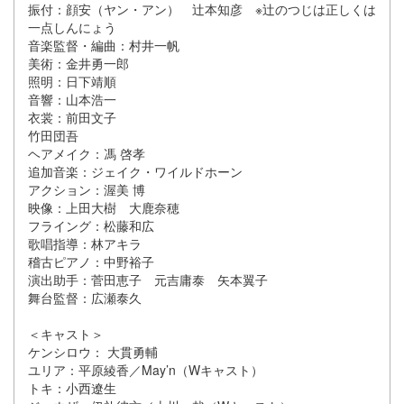
振付：顔安（ヤン・アン） 辻本知彦
※辻のつじは正しくは
一点しんにょう
音楽監督・編曲：村井一帆
美術：金井勇一郎
照明：日下靖順
音響：山本浩一
衣裳：前田文子
竹田団吾
ヘアメイク：馮 啓孝
追加音楽：ジェイク・ワイルドホーン
アクション：渥美 博
映像：上田大樹 大鹿奈穂
フライング：松藤和広
歌唱指導：林アキラ
稽古ピアノ：中野裕子
演出助手：菅田恵子 元吉庸泰 矢本翼子
舞台監督：広瀬泰久
＜キャスト＞
ケンシロウ： 大貫勇輔
ユリア：平原綾香／May’n（Wキャスト）
トキ：小西遼生