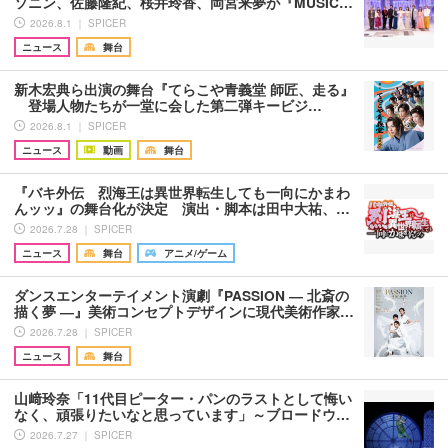
ソニン、佐藤隆紀、桜井玲香、岡宮来夢が『MUSIC…
2026.8.1 ｜ SPICER
ニュース
舞台
新木宏典ら出演の舞台『てらこや青義堂 師匠、走る』
登場人物たちが一堂に会した第二弾キービジ…
2026.8.1 ｜ SPICER
ニュース
動画
舞台
『バキ外伝 烈海王は異世界転生しても一向にかまわ
んッッ』の舞台化が決定 演出・脚本は田中大祐、…
2026.7.28 ｜ SPICER
ニュース
舞台
アニメ/ゲーム
ダンスエンターテイメント演劇『PASSION ― 北斎の
描く夢 ―』美術コンセプトデザインに現代美術作家…
2026.7.28 ｜ SPICER
ニュース
舞台
山﨑玲奈「11代目ピーター・パンのラストとして悔い
なく、頑張りたいなと思っています」～ブロードウ…
2026.7.27 ｜ SPICER