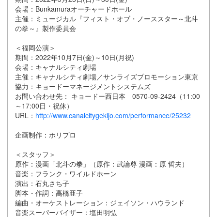
会場：Bunkamuraオーチャードホール
主催：ミュージカル『フィスト・オブ・ノーススター～北斗
の拳～』製作委員会
＜福岡公演＞​
期間：2022年10月7日(金)～10日(月祝)
会場：キャナルシティ劇場
主催：キャナルシティ劇場／サンライズプロモーション東京
協力：キョードーマネージメントシステムズ
お問い合わせ先： キョードー西日本 0570-09-2424（11:00
～17:00日・祝休）
URL：
http://www.canalcitygekijo.com/performance/25232
企画制作：ホリプロ
＜スタッフ＞
原作：漫画「北斗の拳」（原作：武論尊 漫画：原 哲夫）
音楽：フランク・ワイルドホーン
演出：石丸さち子
脚本・作詞：高橋亜子
編曲・オーケストレーション：ジェイソン・ハウランド
音楽スーパーバイザー：塩田明弘