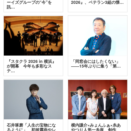
ーイズグループの“今”を
2026』、ベテラン3組の懐…
訊…
『スタクラ 2026 in 横浜』
「同窓会にはしたくない」
が開幕 今年も多彩なス
――15年ぶりに集う「第…
テ…
石井琢磨「人生の宝物にな
横内謙介×みょんふぁ×糸あ
るように」 初披露曲やレ
やつり人形一糸座 創作