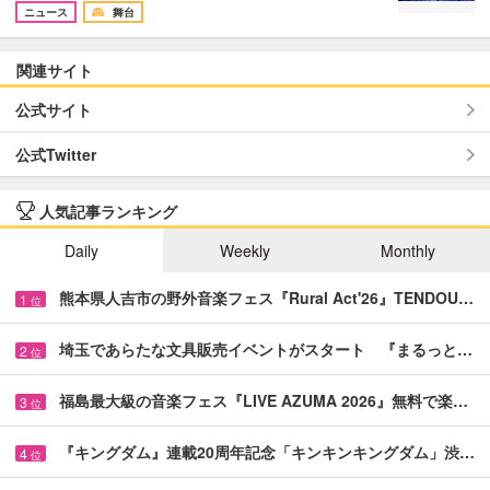
ニュース
舞台
関連サイト
公式サイト
公式Twitter
人気記事ランキング
Daily
Weekly
Monthly
熊本県人吉市の野外音楽フェス『Rural Act'26』TENDOU…
1
位
埼玉であらたな文具販売イベントがスタート 『まるっと…
2
位
福島最大級の音楽フェス『LIVE AZUMA 2026』無料で楽…
3
位
『キングダム』連載20周年記念「キンキンキングダム」渋…
4
位