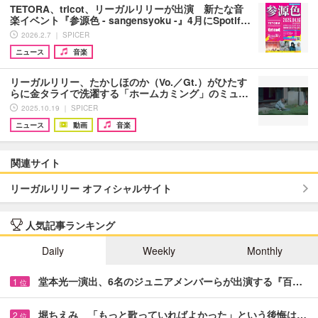
TETORA、tricot、リーガルリリーが出演 新たな音
楽イベント『参源色 - sangensyoku -』4月にSpotif…
2026.2.7 ｜ SPICER
ニュース
音楽
リーガルリリー、たかしほのか（Vo.／Gt.）がひたす
らに金タライで洗濯する「ホームカミング」のミュ…
2025.10.19 ｜ SPICER
ニュース
動画
音楽
関連サイト
リーガルリリー オフィシャルサイト
人気記事ランキング
Daily
Weekly
Monthly
堂本光一演出、6名のジュニアメンバーらが出演する『百…
1
位
堀ちえみ 「もっと歌っていればよかった」という後悔は…
2
位