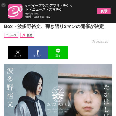
×
e＋(イープラス)アプリ - チケッ
ト・ニュース・スマチケ
表示
eplus inc.
無料 - Google Play
リーガルリリー・たかはしほのか＆People In The
Box・波多野裕文、弾き語り2マンの開催が決定
ニュース
音楽
2022.7.29
ポスト
シェア
送る