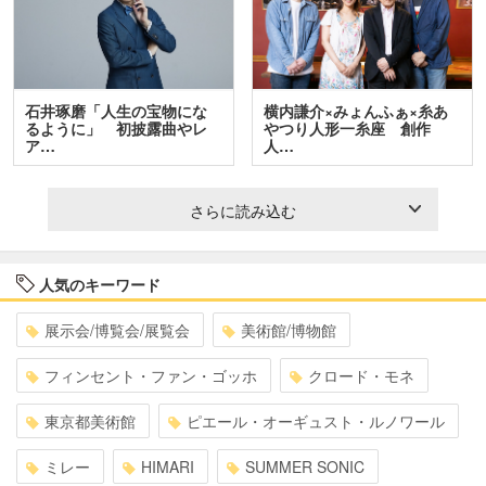
石井琢磨「人生の宝物にな
横内謙介×みょんふぁ×糸あ
るように」 初披露曲やレ
やつり人形一糸座 創作
ア…
人…
さらに読み込む
人気のキーワード
展示会/博覧会/展覧会
美術館/博物館
フィンセント・ファン・ゴッホ
クロード・モネ
東京都美術館
ピエール・オーギュスト・ルノワール
ミレー
HIMARI
SUMMER SONIC