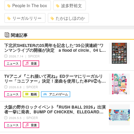
People In The box
波多野裕文
リーガルリリー
たかはしほのか
関連記事
下北沢SHELTERの35周年を記念した“35公演連続”ワ
ンマンライブの開催が決定 a flood of circle、04 L…
2026.7.14 ｜ SPICER
ニュース
音楽
TVアニメ『これ描いて死ね』EDテーマにリーガルリ
リー「コニファー」決定！楽曲を使用した本PV②も…
2026.6.8 ｜ SPICER
ニュース
動画
アニメ/ゲーム
大阪の野外ロックイベント『RUSH BALL 2026』出演
者一挙に発表、BUMP OF CHICKEN、ELLEGARD…
2026.5.5 ｜ SPICER
ニュース
音楽