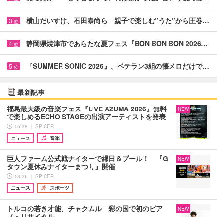
横山だいすけ、石田泰尚ら 親子で楽しむ”うた”から圧巻…
3
位
静岡県焼津市であらたな夏フェス『BON BON BON 2026…
4
位
『SUMMER SONIC 2026』、ベテラン3組の懐メロだけで…
5
位
最新記事
福島最大級の音楽フェス『LIVE AZUMA 2026』無料
NEW
で楽しめるECHO STAGEの出演アーティストを発表
15:38 ｜ SPICER
ニュース
音楽
巨人ファーム公式戦ナイターで縁日＆プール！ 『G
NEW
タウン夏休みナイターまつり』開催
13:36 ｜ SPICER
ニュース
スポーツ
トルコの若き才能、チャクムル 彩の国で初のピア
NEW
ノ・リサイタル