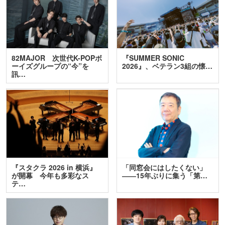
82MAJOR 次世代K-POPボ
『SUMMER SONIC
ーイズグループの“今”を
2026』、ベテラン3組の懐…
訊…
『スタクラ 2026 in 横浜』
「同窓会にはしたくない」
が開幕 今年も多彩なス
――15年ぶりに集う「第…
テ…