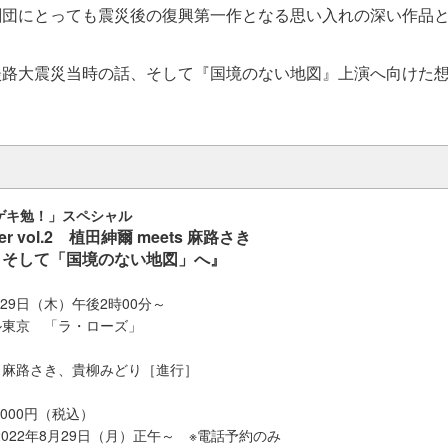
劇団にとっても震災後の復興第一作となる思い入れの深い作品
淡路大震災当時の話、そして『国境のない地図』上演へ向けた
ゲキ勉！」スペシャル
r vol.2 植田紳爾 meets 麻路さき
、そして「国境のない地図」へ』
月29日（木）午後2時00分～
ル東京 「ラ・ローズ」
、麻路さき、貴柳みどり［進行］
000円（税込）
022年8月29日（月）正午～ ※電話予約のみ