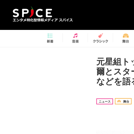
元星組ト
爾とスタ
などを語る
ニュース
舞台