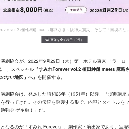
rever vol.2 植田紳爾 meets 麻路さき～阪神大震災、そして「国境の
画像を全て表示（2件）
演劇協会が、2022年9月29日（木）第一ホテル東京 「ラ・ロ
勉！」スペシャル
『すみれForever vol.2 植田紳爾 meets 
境のない地図」へ』
を開催する。
演劇協会は、発足した昭和26年（1951年）以降、「演劇講座
業を行ってきた。その伝統を踏襲する形で、内容とタイトルを
勉強会 ゲキ勉！」だ。
となるのが『すみれ Forever』。劇作家・演出家であり、宝