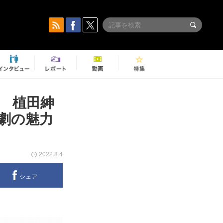
 植田紳
劇の魅力
2022.8.4
シェア