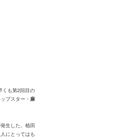
早くも第2回目の
トップスター・
麻
が発生した。植田
二人にとってはも