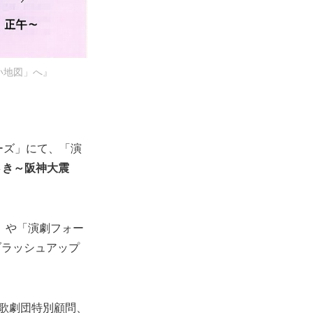
ない地図」へ』
ーズ」にて、「演
麻路さき～阪神大震
」や「演劇フォー
ブラッシュアップ
塚歌劇団特別顧問、