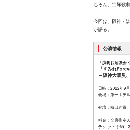
ちろん、宝塚歌
今回は、阪神・
が語る。
公演情報
「演劇お勉強会 
『すみれForeve
～阪神大震災
日時：2022年9
会場：第一ホテ
登壇：植田紳爾
料金：全席指定8,
予約：2