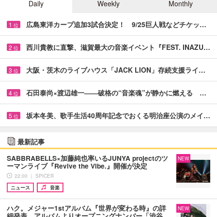
Daily
Weekly
Monthly
広島東洋カープ追加3試合決定！ 9/25巨人戦などチケッ…
1
位
西川貴教に直撃、滋賀最大の音楽イベント『FEST. INAZU…
2
位
大阪・茨木のライブハウス「JACK LION」存続支援ライ…
3
位
石田泰尚×渡辺雄一――破格の“音楽魂”が静かに燃える …
4
位
坂本冬美、歌手生活40周年記念でおくる明治座公演のメイ…
5
位
最新記事
SABBRABELLS×加藤純也率いるJUNYA projectのツ
NEW
ーマンライブ『Revive the Vibe.』開催が決定
22:00 ｜ SPICER
ニュース
音楽
ハク。メジャー1stアルバム『世界が変わる時』の詳
NEW
細発表、アルバムよりオープニングナンバー「渋谷…