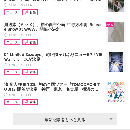
21:00 ｜ SPICER
ニュース
音楽
川辺素（ミツメ）、初の自主企画『“行方不明”Releas
NEW
e Show at WWW』開催が決定
21:00 ｜ SPICER
ニュース
音楽
04 Limited Sazabys、約1年8ヶ月ぶりニューEP『VIE
W』リリースが決定
17:00 ｜ SPICER
ニュース
音楽
清 竜人FRIENDS、初の全国ツアー『TOMODACHI T
OUR』開催が決定 神戸・東京・名古屋・横浜の…
16:00 ｜ SPICER
ニュース
音楽
最新記事をもっと見る