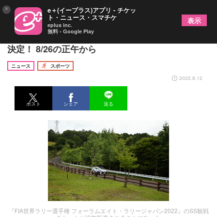
×
e＋(イープラス)アプリ - チケッ
ト・ニュース・スマチケ
表示
eplus inc.
無料 - Google Play
『ラリージャパン』のSS観戦チケットが追加販売
決定！ 8/26の正午から
ニュース
スポーツ
2022.8.12
ポスト
シェア
送る
『FIA世界ラリー選手権 フォーラムエイト・ラリージャパン2022』のSS観戦