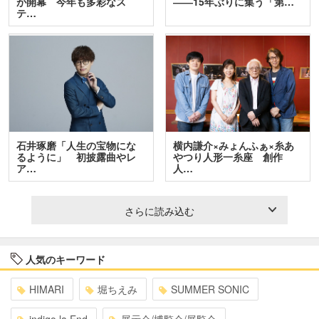
が開幕 今年も多彩なス
――15年ぶりに集う「第…
テ…
石井琢磨「人生の宝物にな
横内謙介×みょんふぁ×糸あ
るように」 初披露曲やレ
やつり人形一糸座 創作
ア…
人…
さらに読み込む
人気のキーワード
HIMARI
堀ちえみ
SUMMER SONIC