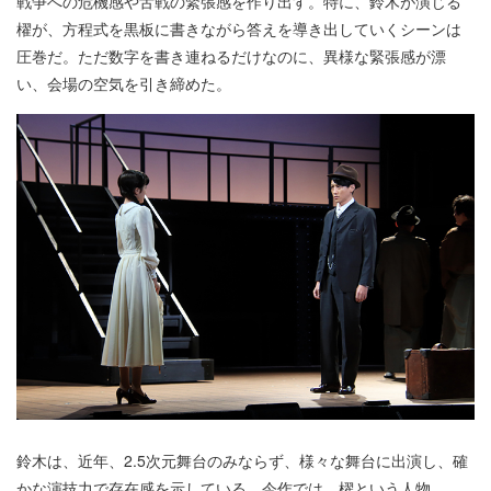
戦争への危機感や舌戦の緊張感を作り出す。特に、鈴木が演じる
櫂が、方程式を黒板に書きながら答えを導き出していくシーンは
圧巻だ。ただ数字を書き連ねるだけなのに、異様な緊張感が漂
い、会場の空気を引き締めた。
鈴木は、近年、2.5次元舞台のみならず、様々な舞台に出演し、確
かな演技力で存在感を示している。今作では、櫂という人物