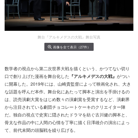
舞台『アルキメデスの大戦』舞台写真
画像を全て表示（27件）
数学者の視点から第二次世界大戦を描くという、かつてない切り
口で創り上げた漫画を舞台化した
『アルキメデスの大戦』
がつい
に開幕した。2019年には、山崎貴監督によって映画化され、大き
な話題を呼んだ本作。舞台化にあたって脚本と演出を手掛けるの
は、読売演劇大賞をはじめ数々の演劇賞を受賞するなど、演劇界
から注目されている劇団チョコレートケーキのクリエイター陣
だ。独自の視点で史実に隠されたドラマを紡ぐ古川健の脚本と、
骨太な作品の中に人間の心情を丁寧に描く日澤雄介の演出によっ
て、前代未聞の頭脳戦を繰り広げる。