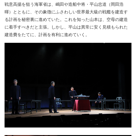
戦意高揚を狙う海軍省は、嶋田や造船中将・平山忠道（岡田浩
暉）とともに、その象徴にふさわしい世界最大級の戦艦を建造す
る計画を秘密裏に進めていた。これを知った山本は、空母の建造
に着手すべきだと主張。しかし、平山は異常に安く見積もられた
建造費をたてに、計画を有利に進めていく。