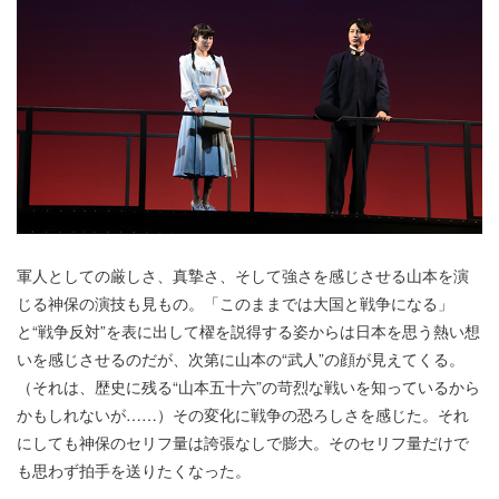
軍人としての厳しさ、真摯さ、そして強さを感じさせる山本を演
じる神保の演技も見もの。「このままでは大国と戦争になる」
と“戦争反対”を表に出して櫂を説得する姿からは日本を思う熱い想
いを感じさせるのだが、次第に山本の“武人”の顔が見えてくる。
（それは、歴史に残る“山本五十六”の苛烈な戦いを知っているから
かもしれないが……）その変化に戦争の恐ろしさを感じた。それ
にしても神保のセリフ量は誇張なしで膨大。そのセリフ量だけで
も思わず拍手を送りたくなった。