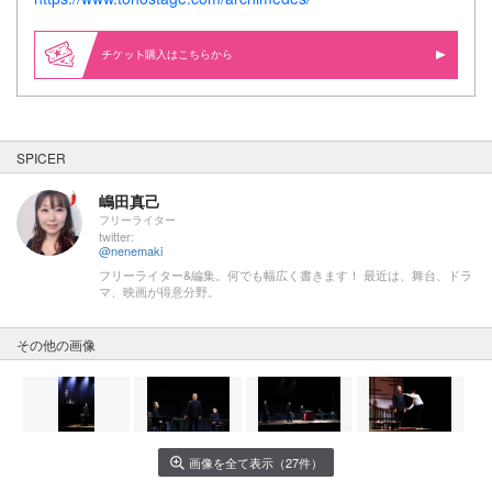
購入はこちらから
SPICER
嶋田真己
フリーライター
twitter:
@nenemaki
フリーライター&編集。何でも幅広く書きます！ 最近は、舞台、ドラ
マ、映画が得意分野。
その他の画像
画像を全て表示（27件）