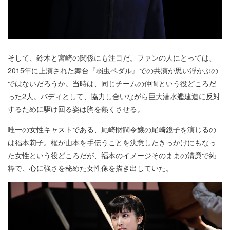
そして、鈴木と宮崎の関係にも注目だ。ファンの人にとっては、
2015年に上演された舞台『弱虫ペダル』での共演が思い浮かぶの
ではないだろうか。当時は、同じチームの仲間という役どころだ
った2人。バディとして、協力し合いながら巨大潜水艦建造に反対
するために駆け回る姿は胸を熱くさせる。
唯一の女性キャストである、尾崎財閥令嬢の尾崎鏡子を演じるの
は福本莉子。櫂が山本を手伝うことを決意したきっかけにもなっ
た女性という役どころだが、福本のイメージそのままの清廉で純
粋で、心に強さを秘めた女性像を描き出していた。