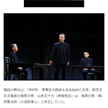
物語の舞台は、1933年、軍事拡大路線を歩み始めた日本。航空主
兵主義派の海軍少将・山本五十六（神保悟志）は、海軍少将・嶋
田繁太郎（小須田康人）と対立していた。