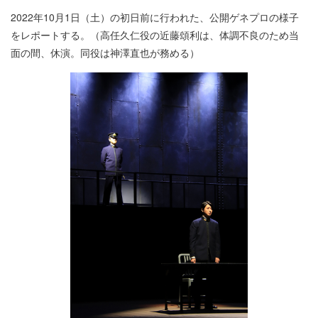
2022年10月1日（土）の初日前に行われた、公開ゲネプロの様子
をレポートする。（高任久仁役の近藤頌利は、体調不良のため当
面の間、休演。同役は神澤直也が務める）