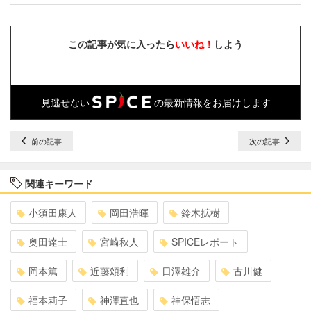
この記事が気に入ったら
いいね！
しよう
見逃せない
の最新情報をお届けします
前の記事
次の記事
関連キーワード
小須田康人
岡田浩暉
鈴木拡樹
奥田達士
宮崎秋人
SPICEレポート
岡本篤
近藤頌利
日澤雄介
古川健
福本莉子
神澤直也
神保悟志