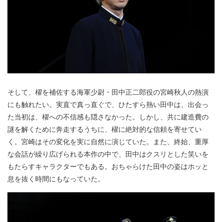
そして、櫂を補佐する海軍少尉・田中正二郎役の宮崎秋人の熱演
にも触れたい。実直で真っ直ぐで、ひたすら熱い田中は、出会っ
た当初は、櫂への不信感も隠さなかった。しかし、共に建造費の
謎を解くために奔走するうちに、櫂に絶対的な信頼を寄せてい
く。宮崎はその変化を実に自然に演じていた。また、終始、重厚
な会話が繰り広げられる本作の中で、田中はクスリとした笑いを
もたらすキャラクターでもある。おちゃらけた田中の姿はホッと
息を抜く時間にもなっていた。