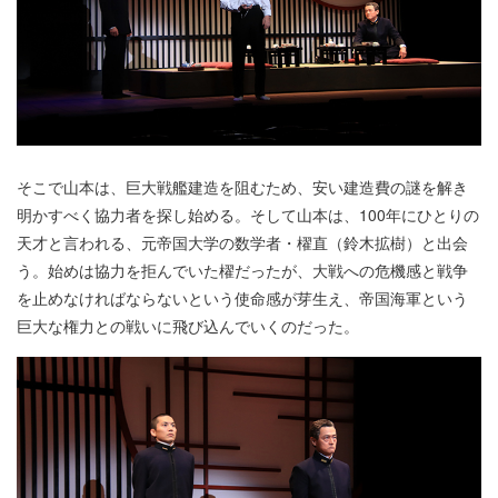
そこで山本は、巨大戦艦建造を阻むため、安い建造費の謎を解き
明かすべく協力者を探し始める。そして山本は、100年にひとりの
天才と言われる、元帝国大学の数学者・櫂直（鈴木拡樹）と出会
う。始めは協力を拒んでいた櫂だったが、大戦への危機感と戦争
を止めなければならないという使命感が芽生え、帝国海軍という
巨大な権力との戦いに飛び込んでいくのだった。