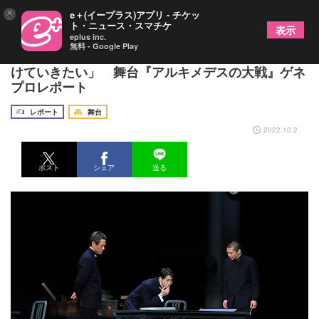
×
e＋(イープラス)アプリ - チケッ
ト・ニュース・スマチケ
表示
eplus inc.
無料 - Google Play
鈴木拡樹、2年越しの開幕に「精一杯、最後まで届
けていきたい」 舞台『アルキメデスの大戦』ゲネ
プロレポート
レポート
舞台
2022.10.2
ポスト
シェア
送る