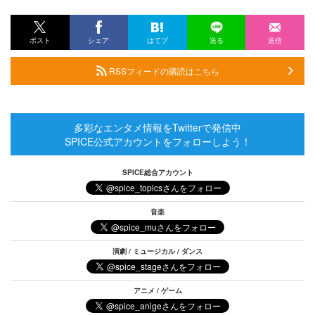
ポスト
シェア
はてブ
送る
送信
RSSフィードの購読はこちら
多彩なエンタメ情報をTwitterで発信中
SPICE公式アカウントをフォローしよう！
SPICE総合アカウント
音楽
演劇 / ミュージカル / ダンス
アニメ / ゲーム