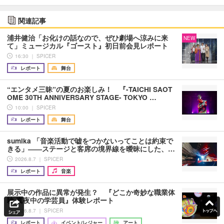
関連記事
浦井健治「お化けの話なので、ぜひ劇場へ涼みに来
NEW
て」ミュージカル『ゴースト』初日前会見レポート
16:30 ｜ SPICER
レポート
舞台
“エンタメ三昧”の夏のお楽しみ！ 『-TAICHI SAOT
OME 30TH ANNIVERSARY STAGE- TOKYO …
10:00 ｜ SPICER
レポート
舞台
sumika 「音楽活動で嘘をつかないってことは約束で
きる」――ステージと客席の境界線を曖昧にした、…
2026.8.7 ｜ SPICER
レポート
音楽
展示中の作品に異常が発生？ 『どこか奇妙な職業体
験 真夜中の学芸員』体験レポート
2026.8.7 ｜ SPICER
レポート
イベント/レジャー
アート