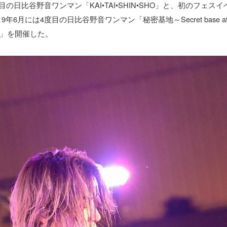
度目の日比谷野音ワンマン「KAI•TAI•SHIN•SHO」と、初のフェ
年6月には4度目の日比谷野音ワンマン「秘密基地～Secret base at HI
O～」を開催した。