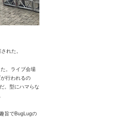
催された。
った。ライブ会場
ブが行われるの
ろだ。型にハマらな
。
旨でBugLugの