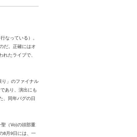
を行なっている）。
たのだ。正確にはオ
われたライブで、
限り」のファイナル
場であり、演出にも
た、同年バグの日
聖（Vo)の頭部重
8月9日には、一