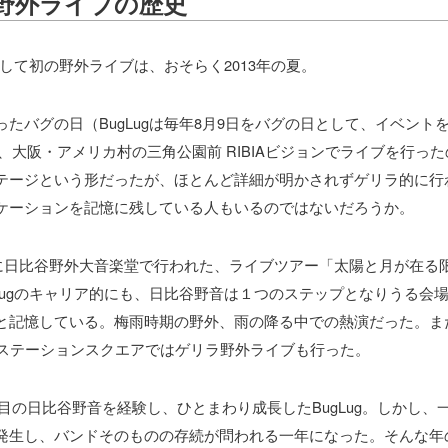
の野外ライブの歴史
ドとして初の野外ライブは、おそらく2013年の夏。
たバグの日（BugLugは毎年8月9日をバグの日として、イベント
日は、大阪・アメリカ村の三角公園前 RIBIAビジョンでライブを行っ
テージという形だったが、ほとんど詳細が明かされずゲリラ的に行
ケーションを記憶に残している人もいるのではないだろうか。
6月に日比谷野外大音楽堂で行われた、ライブツアー「太陽と月が在る
gLugのキャリア的にも、日比谷野音は１つのステップとなりうる会
と記憶している。梅雨時期の野外、雨の降る中での熱演だった。ま
宿ステーションスクエアではゲリラ野外ライブも行った。
2度目の日比谷野音を経験し、ひとまわり成長したBugLug。しかし、一
発生し、バンドそのものの存続が問われる一年になった。そんな年の