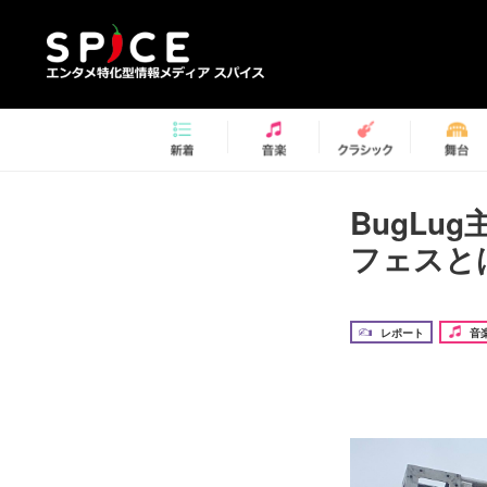
BugL
フェスと
レポート
音