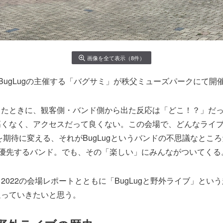
画像を全て表示（8件）
日、BugLugの主催する「バグサミ」が秩父ミューズパークにて開
ったときに、観客側・バンド側から出た反応は「どこ！？」だ
高くなく、アクセスだって良くない。この会場で、どんなライ
を期待に変える、それがBugLugというバンドの不思議なとこ
を優先するバンド。でも、その「楽しい」にみんながついてくる
022の会場レポートとともに「BugLugと野外ライブ」という趣
返っていきたいと思う。