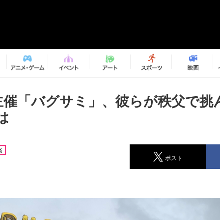
ug主催「バグサミ」、彼らが秩父で挑
は
楽
ポスト