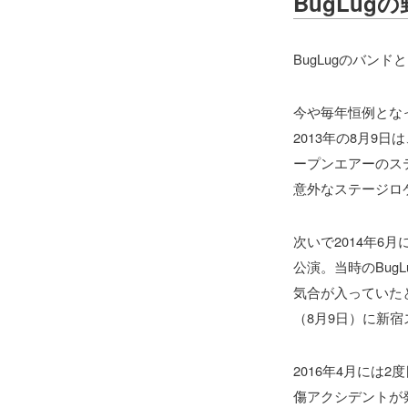
BugLug
BugLugのバン
今や毎年恒例となっ
2013年の8月9
ープンエアーのス
意外なステージロ
次いで2014年
公演。当時のBu
気合が入っていた
（8月9日）に新
2016年4月には
傷アクシデントが