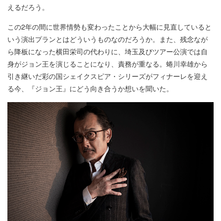
えるだろう。
この2年の間に世界情勢も変わったことから大幅に見直していると
いう演出プランとはどういうものなのだろうか。また、残念なが
ら降板になった横田栄司の代わりに、埼玉及びツアー公演では自
身がジョン王を演じることになり、責務が重なる。蜷川幸雄から
引き継いだ彩の国シェイクスピア・シリーズがフィナーレを迎え
る今、『ジョン王』にどう向き合うか想いを聞いた。