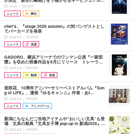
04:00 ｜ SPICER
ニュース
舞台
chef’s、『utage 2026 autumn』の対バンゲストとし
てパーカーズを発表
2026.8.6 ｜ SPICER
ニュース
音楽
GADORO、横浜アリーナでのワンマン公演『一家団
欒』を収めた映像作品を9月にリリース トレーラ…
2026.8.6 ｜ SPICER
ニュース
動画
音楽
亜咲花、10周年アニバーサリーベストアルバム『Son
g of LIFE』、漫画『ゆるキャン△』作者・あf…
2026.8.6 ｜ SPICER
ニュース
アニメ/ゲーム
新潟にちなんだご当地アイテムや“おいしい文具”も登
場 文具の祭典『文具女子博 pop-up in 新潟2026』…
2026.8.6 ｜ SPICER