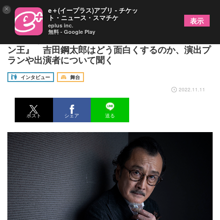
×
e＋(イープラス)アプリ - チケッ
ト・ニュース・スマチケ
表示
eplus inc.
無料 - Google Play
つまらないと言われているシェイクスピアの『ジョ
ン王』 吉田鋼太郎はどう面白くするのか、演出プ
ランや出演者について聞く
インタビュー
舞台
2022.11.11
ポスト
シェア
送る