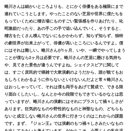
蜷川さんは細かいところよりも、とにかく俳優をある極限にまで
連れていこうとします。やったことのない芝居や世界に僕たちを
もっていくために稽古場にものすごい緊張感を作りあげたり、叱
咤激励だったり、あの手この手で追い込んでいく。そうすると、
稽古をたくさん積んでないにもかかわらず、知らず知らず、独特
の劇世界が出来上がって、俳優が高いところにいるんですよ。僕
にはそれは難しい。蜷川さんが1ヶ月、いや、一瞬でやってしまう
ことが僕なら2ヶ月は必要です。蜷川さんの芝居に懸ける気持ち
や、見てきた景色が違うんですよね。シェイクスピアに関して
は、すごく庶民的で猥雑で大衆演劇のようだから、誰が観てもお
もしろくわかるように作らないといけないんだよと常々蜷川さん
はおっしゃっていて、それは僕も両手をあげて賛成で、できる限
り面白くしたいし、なんとか今の段階でもできているかなとは思
っていますが、蜷川さんの演劇にはそれにプラスして禍々しさが
あります。狂気的なものや野性的なものと神聖なもの、どちらも
ないと成立しない蜷川さんの世界に行きつくのはこれからの課題
です。まず、『ジョン王』では演劇のもつ禍々しさみたいなもの
を出してみたいと考えています。だからこそ、小栗くんの私生児