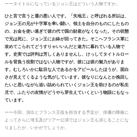
ーータイトルになっているジョン王はどういう人物ですか。
ひと言で言うと運の悪い人です。「失地王」と呼ばれる所以は、
ジョン王の兄が十字軍を率い闘い、領土を自分のものにしたもの
の、お金を使い過ぎて彼の代で国の財産がなくなった。その状態
で兄は死に、ジョン王にお鉢が回ってきた。そこへフランス軍に
攻めてこられてどうすりゃいいんだと途方に暮れている人物で
す。史実では評判は芳しくありませんし、けっしてタイトルロー
ルを背負う役割ではない人物ですが、彼には彼の魅力がありま
す。むしろいかに駄目な人であるかをアピールしたほうが、面白
さが見えてくるような気がしています。彼なりになんとか挽回し
たいと思いながら追い詰められていくジョン王を助けるのが私生
児で、ふたりの友情がどうやら芽生えていくという物語にもなっ
ています。
ーー今回、演出とフランス王役を担当する予定が、俳優の降板に
よってさらに埼玉及びツアー公演ではジョン王も演じることにな
りましたが、いかがでしょうか。