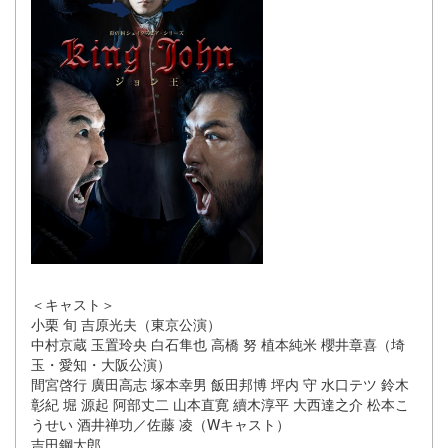
＜キャスト＞
小栗 旬 吉原光夫（東京公演）
中村京蔵 玉置玲央 白石隼也 高橋 努 植本純米 櫻井章喜（埼
玉・愛知・大阪公演）
間宮啓行 廣田高志 塚本幸男 飯田邦博 坪内 守 水口テツ 鈴木
彰紀 堀 源起 阿部丈二 山本直寛 續木淳平 大西達之介 松本こ
うせい 酒井禅功／佐藤 凌（Wキャスト）
吉田鋼太郎