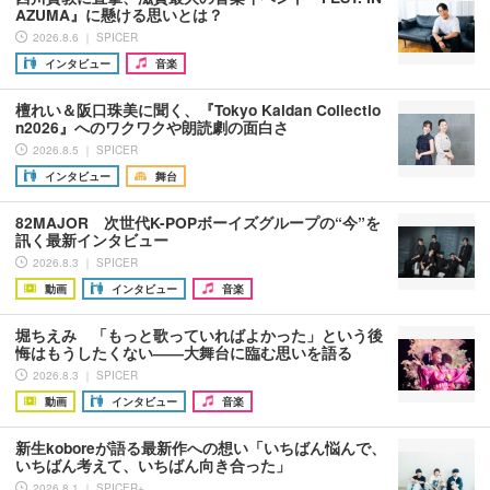
AZUMA』に懸ける思いとは？
2026.8.6 ｜ SPICER
インタビュー
音楽
檀れい＆阪口珠美に聞く、『Tokyo Kaidan Collectio
n2026』へのワクワクや朗読劇の面白さ
2026.8.5 ｜ SPICER
インタビュー
舞台
82MAJOR 次世代K-POPボーイズグループの“今”を
訊く最新インタビュー
2026.8.3 ｜ SPICER
動画
インタビュー
音楽
堀ちえみ 「もっと歌っていればよかった」という後
悔はもうしたくない――大舞台に臨む思いを語る
2026.8.3 ｜ SPICER
動画
インタビュー
音楽
新生koboreが語る最新作への想い「いちばん悩んで、
いちばん考えて、いちばん向き合った」
2026.8.1 ｜ SPICER+