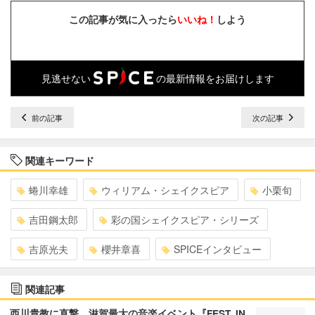
この記事が気に入ったら
いいね！
しよう
見逃せない
の最新情報をお届けします
前の記事
次の記事
関連キーワード
蜷川幸雄
ウィリアム・シェイクスピア
小栗旬
吉田鋼太郎
彩の国シェイクスピア・シリーズ
吉原光夫
櫻井章喜
SPICEインタビュー
関連記事
西川貴教に直撃、滋賀最大の音楽イベント『FEST. IN