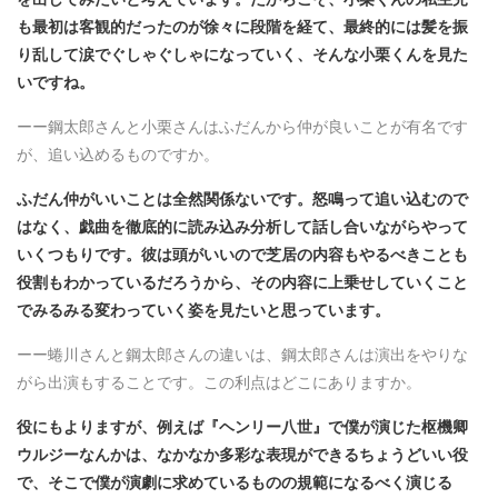
も最初は客観的だったのが徐々に段階を経て、最終的には髪を振
り乱して涙でぐしゃぐしゃになっていく、そんな小栗くんを見た
いですね。
ーー鋼太郎さんと小栗さんはふだんから仲が良いことが有名です
が、追い込めるものですか。
ふだん仲がいいことは全然関係ないです。怒鳴って追い込むので
はなく、戯曲を徹底的に読み込み分析して話し合いながらやって
いくつもりです。彼は頭がいいので芝居の内容もやるべきことも
役割もわかっているだろうから、その内容に上乗せしていくこと
でみるみる変わっていく姿を見たいと思っています。
ーー蜷川さんと鋼太郎さんの違いは、鋼太郎さんは演出をやりな
がら出演もすることです。この利点はどこにありますか。
役にもよりますが、例えば『ヘンリー八世』で僕が演じた枢機卿
ウルジーなんかは、なかなか多彩な表現ができるちょうどいい役
で、そこで僕が演劇に求めているものの規範になるべく演じる