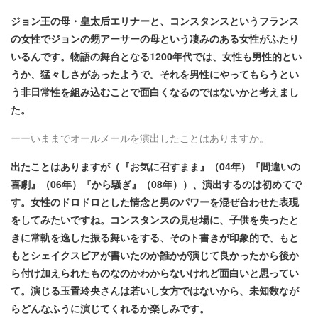
ジョン王の母・皇太后エリナーと、コンスタンスというフランス
の女性でジョンの甥アーサーの母という凄みのある女性がふたり
いるんです。物語の舞台となる1200年代では、女性も男性的とい
うか、猛々しさがあったようで。それを男性にやってもらうとい
う非日常性を組み込むことで面白くなるのではないかと考えまし
た。
ーーいままでオールメールを演出したことはありますか。
出たことはありますが（『お気に召すまま』（04年）『間違いの
喜劇』（06年）『から騒ぎ』（08年））、演出するのは初めてで
す。女性のドロドロとした情念と男のパワーを混ぜ合わせた表現
をしてみたいですね。コンスタンスの見せ場に、子供を失ったと
きに常軌を逸した振る舞いをする、そのト書きが印象的で、もと
もとシェイクスピアが書いたのか誰かが演じて良かったから後か
ら付け加えられたものなのかわからないけれど面白いと思ってい
て。演じる玉置玲央さんは若いし女方ではないから、未知数なが
らどんなふうに演じてくれるか楽しみです。