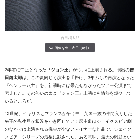
吉田鋼太郎
画像を全て表示（6件）
2年前に中止となった
『ジョン王』
がついに上演される。演出の
吉
田鋼太郎
は、この夏同じく演出を手掛け、2年ぶりの再演となった
『ヘンリー八世』を、初演時には果たせなかったツアー公演まで
完走した。その勢いのまま『ジョン王』上演にも情熱を燃やして
いるところだ。
13世紀、イギリスとフランスが争う中、英国王族の仲間入りした
先王の私生児が状況をかき回していく歴史劇はシェイクスピア劇
のなかでは上演される機会が少ないマイナーな作品で、シェイク
スピア・シリーズの最後に残された、ある意味、最大の難題とい