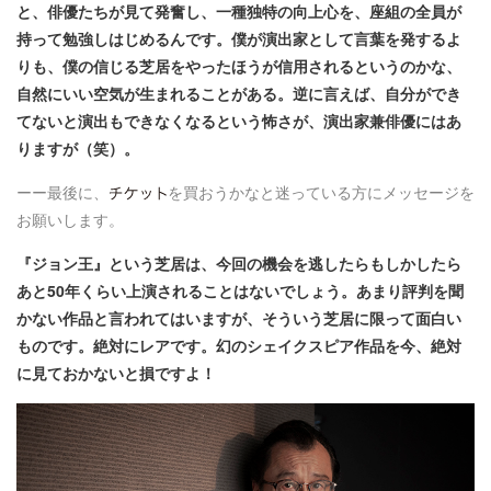
と、俳優たちが見て発奮し、一種独特の向上心を、座組の全員が
持って勉強しはじめるんです。僕が演出家として言葉を発するよ
りも、僕の信じる芝居をやったほうが信用されるというのかな、
自然にいい空気が生まれることがある。逆に言えば、自分ができ
てないと演出もできなくなるという怖さが、演出家兼俳優にはあ
りますが（笑）。
ーー最後に、
を買おうかなと迷っている方にメッセージを
お願いします。
『ジョン王』という芝居は、今回の機会を逃したらもしかしたら
あと50年くらい上演されることはないでしょう。あまり評判を聞
かない作品と言われてはいますが、そういう芝居に限って面白い
ものです。絶対にレアです。幻のシェイクスピア作品を今、絶対
に見ておかないと損ですよ！