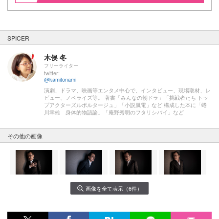
SPICER
木俣 冬
フリーライター
twitter:
@kamitonami
演劇、ドラマ、映画等エンタメ中心で、インタビュー、現場取材、レ
ビュー、ノベライズ等。 著書「みんなの朝ドラ」「挑戦者たち トッ
プアクターズルポルタージュ」「小説嵐電」など 構成した本に「蜷
川幸雄 身体的物語論」「庵野秀明のフタリシバイ」など
その他の画像
画像を全て表示（6件）