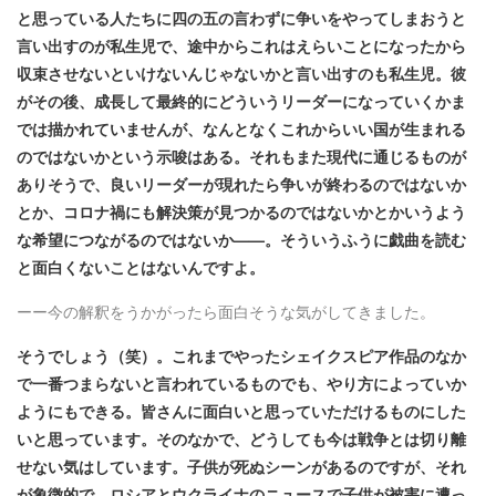
と思っている人たちに四の五の言わずに争いをやってしまおうと
言い出すのが私生児で、途中からこれはえらいことになったから
収束させないといけないんじゃないかと言い出すのも私生児。彼
がその後、成長して最終的にどういうリーダーになっていくかま
では描かれていませんが、なんとなくこれからいい国が生まれる
のではないかという示唆はある。それもまた現代に通じるものが
ありそうで、良いリーダーが現れたら争いが終わるのではないか
とか、コロナ禍にも解決策が見つかるのではないかとかいうよう
な希望につながるのではないか——。そういうふうに戯曲を読む
と面白くないことはないんですよ。
ーー今の解釈をうかがったら面白そうな気がしてきました。
そうでしょう（笑）。これまでやったシェイクスピア作品のなか
で一番つまらないと言われているものでも、やり方によっていか
ようにもできる。皆さんに面白いと思っていただけるものにした
いと思っています。そのなかで、どうしても今は戦争とは切り離
せない気はしています。子供が死ぬシーンがあるのですが、それ
が象徴的で、ロシアとウクライナのニュースで子供が被害に遭っ