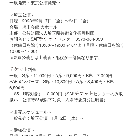
一般発売：東京公演発売中
＜埼玉公演＞
日程：2023年2月17日（金）〜24日（金）
会場：埼玉会館 大ホール
主催：公益財団法人埼玉県芸術文化振興財団
お問合せ：SAF
センター 0570-064-939
（休館日を除く10:00〜19:00 ※10/7より月曜・休館日を除く
10:00～17:00）
※東京公演とは出演者・配役が一部異なります。
料金
一般：S席：11,000円・A席：9,000円・B席：7,000円
SAFメンバーズ：S席：10,300円・A席：8,400円・B席：
6,500円
U-25（B席対象）：2,000円（SAF
センターのみ取
扱い・公演時25歳以下対象・入場時要身分証明書）
＜販売スケジュール＞
一般発売：埼玉公演 11月12日（土）～
＜愛知公演＞
日程：2023年1月26日（木）～29日（日）