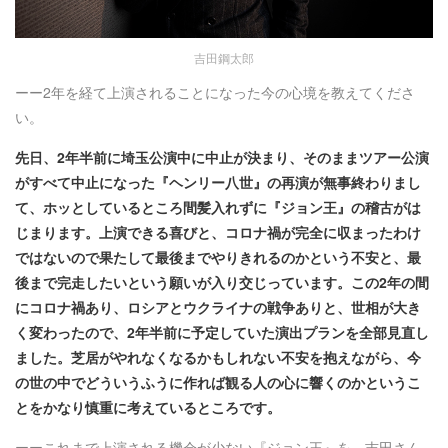
吉田鋼太郎
ーー2年を経て上演されることになった今の心境を教えてくださ
い。
先日、2年半前に埼玉公演中に中止が決まり、そのままツアー公演
がすべて中止になった『ヘンリー八世』の再演が無事終わりまし
て、ホッとしているところ間髪入れずに『ジョン王』の稽古がは
じまります。上演できる喜びと、コロナ禍が完全に収まったわけ
ではないので果たして最後までやりきれるのかという不安と、最
後まで完走したいという願いが入り交じっています。この2年の間
にコロナ禍あり、ロシアとウクライナの戦争ありと、世相が大き
く変わったので、2年半前に予定していた演出プランを全部見直し
ました。芝居がやれなくなるかもしれない不安を抱えながら、今
の世の中でどういうふうに作れば観る人の心に響くのかというこ
とをかなり慎重に考えているところです。
ーーこれまで上演される機会が少ない『ジョン王』を、吉田さん