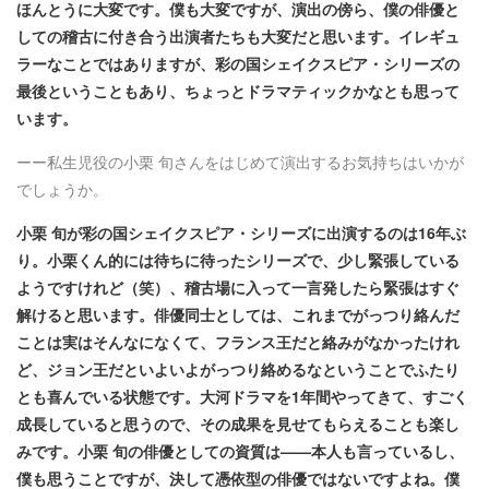
ほんとうに大変です。僕も大変ですが、演出の傍ら、僕の俳優と
しての稽古に付き合う出演者たちも大変だと思います。イレギュ
ラーなことではありますが、彩の国シェイクスピア・シリーズの
最後ということもあり、ちょっとドラマティックかなとも思って
います。
ーー私生児役の小栗 旬さんをはじめて演出するお気持ちはいかが
でしょうか。
小栗 旬が彩の国シェイクスピア・シリーズに出演するのは16年ぶ
り。小栗くん的には待ちに待ったシリーズで、少し緊張している
ようですけれど（笑）、稽古場に入って一言発したら緊張はすぐ
解けると思います。俳優同士としては、これまでがっつり絡んだ
ことは実はそんなになくて、フランス王だと絡みがなかったけれ
ど、ジョン王だといよいよがっつり絡めるなということでふたり
とも喜んでいる状態です。大河ドラマを1年間やってきて、すごく
成長していると思うので、その成果を見せてもらえることも楽し
みです。小栗 旬の俳優としての資質は——本人も言っているし、
僕も思うことですが、決して憑依型の俳優ではないですよね。僕