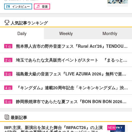
インタビュー
音楽
人気記事ランキング
Daily
Weekly
Monthly
熊本県人吉市の野外音楽フェス『Rural Act'26』TENDOU…
1
位
埼玉であらたな文具販売イベントがスタート 『まるっと…
2
位
福島最大級の音楽フェス『LIVE AZUMA 2026』無料で楽…
3
位
『キングダム』連載20周年記念「キンキンキングダム」渋…
4
位
静岡県焼津市であらたな夏フェス『BON BON BON 2026…
5
位
最新記事
IMP.主演、新演出を加えた舞台『IMPACT26』の上演
NEW
が決定 新生の幕開けを予感させるキービジュアル…