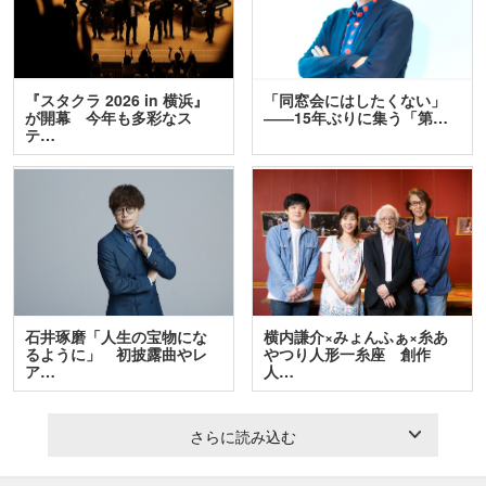
『スタクラ 2026 in 横浜』
「同窓会にはしたくない」
が開幕 今年も多彩なス
――15年ぶりに集う「第…
テ…
石井琢磨「人生の宝物にな
横内謙介×みょんふぁ×糸あ
るように」 初披露曲やレ
やつり人形一糸座 創作
ア…
人…
さらに読み込む