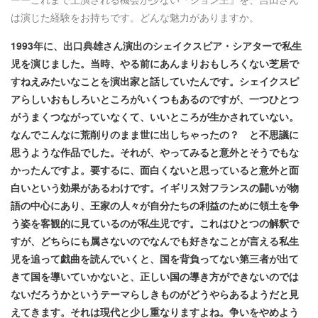
は演じた経験をお持ちです。どんな魅力がありますか。
1993年に、出口典雄さん​演出のシェイクスピア・シアターで私生
児を演じました。当時、やる前にあんまりおもしろくない芝居で
すねえみたいなことを演出家と話していたんです。シェイクスピ
アらしいおもしろいところがいくつもあるのですが、一つひとつ
がうまくつながっていなくて、いいところが生かされていない。
なんでこんなに荒削りのまま世に出しちゃったの？ と不思議に
思うような作品でした。それが、やってみると意外とそうでもな
かったんですよ。要するに、面白くないと思っていると意外と面
白いという効果があるわけです。イギリス対フランスの闘いが物
語の中心にあり、王家の人々が自分たちの利益のために領土を争
う姿を客観的に見ているのが私生児です。これはひとつの解釈で
すが、どちらにも属さないのでなんでも好きなことが言える私生
児を追って戯曲を読んでいくと、国を背負ってない第三者が出て
きて国を導いていかないと、正しい国の導き方ができないのでは
ないだろうかというテーマらしきものがどうやらあるようだと見
えてきます。それは現代と少し重なりますよね。争いをやめよう