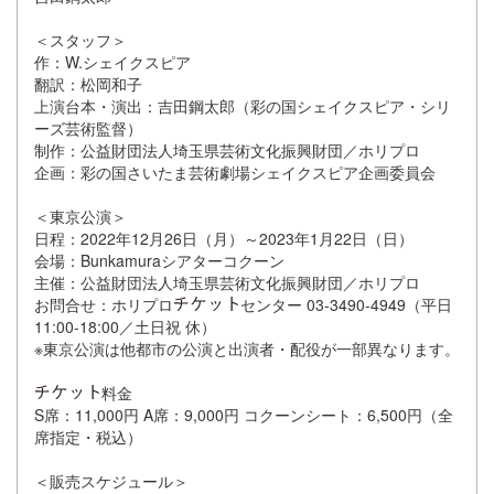
＜スタッフ＞
作：W.シェイクスピア
翻訳：松岡和子
上演台本・演出：吉田鋼太郎（彩の国シェイクスピア・シリ
ーズ芸術監督）
制作：公益財団法人埼玉県芸術文化振興財団／ホリプロ
企画：彩の国さいたま芸術劇場シェイクスピア企画委員会
＜東京公演＞
日程：2022年12月26日（月）～2023年1月22日（日）
会場：Bunkamuraシアターコクーン
主催：公益財団法人埼玉県芸術文化振興財団／ホリプロ
お問合せ：ホリプロ
センター 03-3490-4949（平日
11:00-18:00／土日祝 休）
※東京公演は他都市の公演と出演者・配役が一部異なります。
料金
S席：11,000円 A席：9,000円 コクーンシート：6,500円（全
席指定・税込）
＜販売スケジュール＞