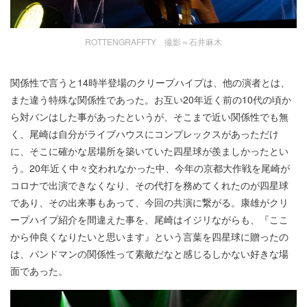
ROTTENGRAFFTY 撮影＝石井麻木
関係性で言うと14時半登場のクリープハイプは、他の演者とは、
また違う特殊な関係性であった。お互い20年近く前の10代の頃か
ら対バンはした事があったというが、そこまで近い関係性でも無
く、尾崎は自分がライブハウスにコンプレックスがあっただけ
に、そこに確かな居場所を築いていた四星球が羨ましかったとい
う。20年近く中々交われなかった中、今年の京都大作戦を尾崎が
コロナで出演できなくなり、その代打を務めてくれたのが四星球
であり、その出来事もあって、今回の共演に繋がる。康雄がクリ
ープハイプ紹介を間違えた事を、尾崎はイジリながらも、『ここ
から仲良くなりたいと思います』という言葉を四星球に贈ったの
は、バンドマンの関係性って素敵だなと感じるしかない好きな場
面であった。