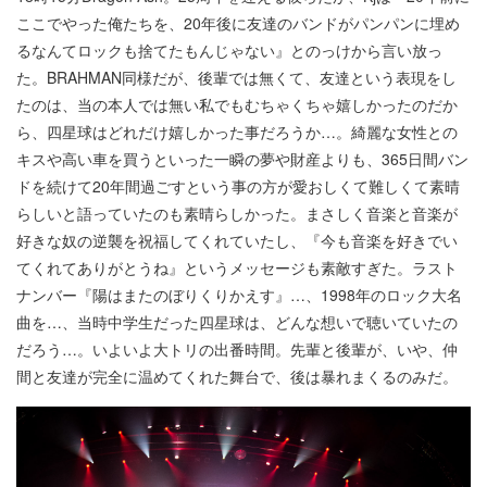
ここでやった俺たちを、20年後に友達のバンドがパンパンに埋め
るなんてロックも捨てたもんじゃない』とのっけから言い放っ
た。BRAHMAN同様だが、後輩では無くて、友達という表現をし
たのは、当の本人では無い私でもむちゃくちゃ嬉しかったのだか
ら、四星球はどれだけ嬉しかった事だろうか…。綺麗な女性との
キスや高い車を買うといった一瞬の夢や財産よりも、365日間バン
ドを続けて20年間過ごすという事の方が愛おしくて難しくて素晴
らしいと語っていたのも素晴らしかった。まさしく音楽と音楽が
好きな奴の逆襲を祝福してくれていたし、『今も音楽を好きでい
てくれてありがとうね』というメッセージも素敵すぎた。ラスト
ナンバー『陽はまたのぼりくりかえす』…、1998年のロック大名
曲を…、当時中学生だった四星球は、どんな想いで聴いていたの
だろう…。いよいよ大トリの出番時間。先輩と後輩が、いや、仲
間と友達が完全に温めてくれた舞台で、後は暴れまくるのみだ。