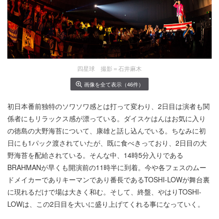
四星球 撮影＝石井麻木
画像を全て表示（46件）
初日本番前独特のソワソワ感とは打って変わり、2日目は演者も関
係者にもリラックス感が漂っている。ダイスケはんはお気に入り
の徳島の大野海苔について、康雄と話し込んでいる。ちなみに初
日にも1パック渡されていたが、既に食べきっており、2日目の大
野海苔を配給されている。そんな中、14時5分入りである
BRAHMANが早くも開演前の11時半に到着。今や各フェスのムー
ドメイカーでありキーマンであり番長であるTOSHI-LOWが舞台裏
に現れるだけで場は大きく和む。そして、終盤、やはりTOSHI-
LOWは、この2日目を大いに盛り上げてくれる事になっていく。