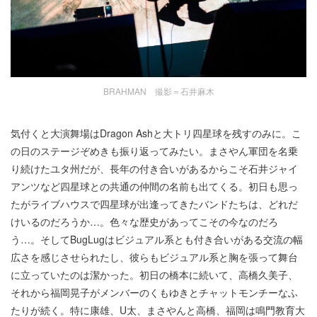
BRAHMAN 撮影＝石井麻木
気付くと大演舞場はDragon Ashと大トリ四星球を残すのみに。こ
の日のステージぞめきも振り返ってみたい。まさやん軍団を名乗
り続けたユタ州だが、長年の付き合いがあるからこそ石井ジャイ
アンツなど四星球との共通の仲間の名前も出てくる。初日も思っ
たがライブハウスで四星球が出逢ってきたバンドたちは、どれだ
けいるのだろうか…。色々な歴史があってこその今なのだろ
う…。そしてBugLugはビジュアル系とも付き合いがある交流の幅
広さを感じさせられたし、彼らもビジュアル系と胸を張って舞台
に立っていたのは潔かった。初日の橋本に続いて、高橋久美子、
それから福岡晃子がメンバーのくもゆきとチャットモンチーなふ
たりが続く。特に康雄、U太、まさやんと高橋、福岡は鳴門教育大