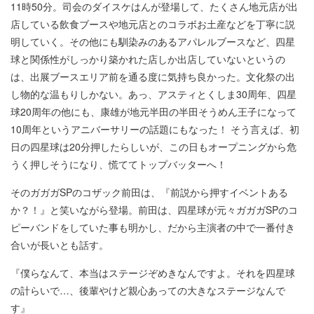
11時50分。司会のダイスケはんが登場して、たくさん地元店が出
店している飲食ブースや地元店とのコラボお土産などを丁寧に説
明していく。その他にも馴染みのあるアパレルブースなど、四星
球と関係性がしっかり築かれた店しか出店していないというの
は、出展ブースエリア前を通る度に気持ち良かった。文化祭の出
し物的な温もりしかない。あっ、アスティとくしま30周年、四星
球20周年の他にも、康雄が地元半田の半田そうめん王子になって
10周年というアニバーサリーの話題にもなった！ そう言えば、初
日の四星球は20分押したらしいが、この日もオープニングから危
うく押しそうになり、慌ててトップバッターへ！
そのガガガSPのコザック前田は、『前説から押すイベントある
か？！』と笑いながら登場。前田は、四星球が元々ガガガSPのコ
ピーバンドをしていた事も明かし、だから主演者の中で一番付き
合いが長いとも話す。
『僕らなんて、本当はステージぞめきなんですよ。それを四星球
の計らいで…、後輩やけど親心あっての大きなステージなんで
す』