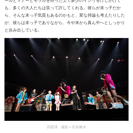
ールとマナーとモラルを持った上で多少のイジリをけしかけて
も、多くの大人たちは笑って許してくれる。彼らが末っ子だか
ら、そんな末っ子気質もあるのかもと、変な持論も考えたりした
が、彼らは末っ子でありながら、今や末から真ん中へとしっかり
と歩み出している。
四星球 撮影＝石井麻木