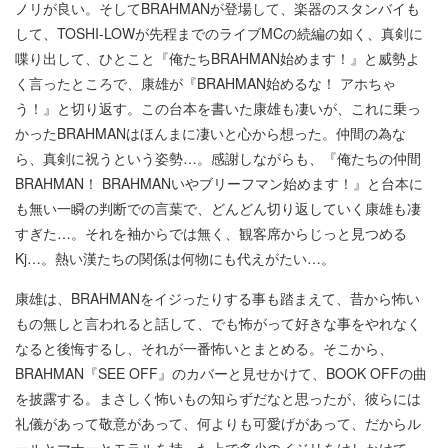
ノリが良い。そしてBRAHMANが登場して、楽器のスタンバイも
して、TOSHI-LOWが先程までのライブMCの続編の如く、真剣に
喋り出して、ひとこと『俺たちBRAHMAN始めます！』と威勢よ
く言ったところで、康雄が『BRAHMAN始めるな！ アホちゃ
う！』と切り返す。この台本を書いた康雄も凄いが、これに乗っ
かったBRAHMANはほんまに凄いと心から想った。仲間の為な
ら、真剣に祝うという姿勢…。感謝しながらも、『俺たちの仲間
BRAHMAN！ BRAHMANいやブリーフマン始めます！』と台本に
も無い一瞬の判断での言葉で、どんどん切り返していく康雄も凄
すぎた…。それを袖からでは無く、観客席からじっと見つめる
Kj…。熱い漢たちの関係は何物にも代えがたい…。
康雄は、BRAHMANをイジったりする事も踏まえて、昔から怖い
もの無しと言われると話して、でも怖がって好きな事をやれなく
なると後悔するし、それが一番怖いとまとめる。そこから、
BRAHMAN『SEE OFF』のカバーと見せかけて、BOOK OFFの曲
を披露する。まさしく怖いもの知らずだなと思ったが、彼らには
礼儀があって敬意があって、何よりも可愛げがあって、だからル