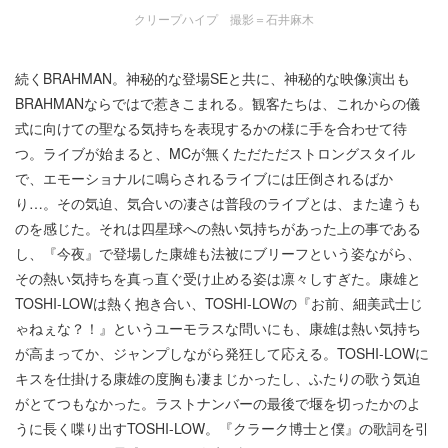
クリープハイプ 撮影＝石井麻木
続くBRAHMAN。神秘的な登場SEと共に、神秘的な映像演出も
BRAHMANならではで惹きこまれる。観客たちは、これからの儀
式に向けての聖なる気持ちを表現するかの様に手を合わせて待
つ。ライブが始まると、MCが無くただただストロングスタイル
で、エモーショナルに鳴らされるライブには圧倒されるばか
り…。その気迫、気合いの凄さは普段のライブとは、また違うも
のを感じた。それは四星球への熱い気持ちがあった上の事である
し、『今夜』で登場した康雄も法被にブリーフという姿ながら、
その熱い気持ちを真っ直ぐ受け止める姿は凛々しすぎた。康雄と
TOSHI-LOWは熱く抱き合い、TOSHI-LOWの『お前、細美武士じ
ゃねぇな？！』というユーモラスな問いにも、康雄は熱い気持ち
が高まってか、ジャンプしながら発狂して応える。TOSHI-LOWに
キスを仕掛ける康雄の度胸も凄まじかったし、ふたりの歌う気迫
がとてつもなかった。ラストナンバーの最後で堰を切ったかのよ
うに長く喋り出すTOSHI-LOW。『クラーク博士と僕』の歌詞を引