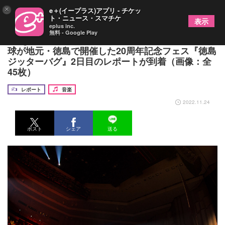
×
e＋(イープラス)アプリ - チケッ
ト・ニュース・スマチケ
表示
eplus inc.
無料 - Google Play
Dragon Ash、BRAHMAN、ロットンら出演 四星
球が地元・徳島で開催した20周年記念フェス『徳島
ジッターバグ』2日目のレポートが到着（画像：全
45枚）
レポート
音楽
2022.11.24
ポスト
シェア
送る