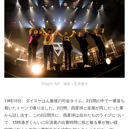
Dragon Ash 撮影＝石井麻木
19時15分。ダイスケはん最後の司会タイム。2日間の中で一番落ち
着いたトーンで喋り出した。2日間、四星球と楽屋が同じだった事
から話し出す。この2日間共に、四星球は自分たちのライブについ
て、15時過ぎくらいに出演者の出番時間に殆ど被る事が無い様、