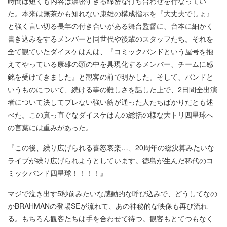
時間は短くも内容は濃密すぎる綿密な打ち合わせを行なってい
た。本来は無茶かも知れない康雄の構成指示を『大丈夫でしょ』
と強く言い切る長年の付き合いがある舞台監督に、台本に細かく
書き込みをするメンバーと同世代や後輩のスタッフたち。それを
全て観ていたダイスケはんは、『コミックバンドという屋号を抱
えてやっている康雄の頭の中を具現化するメンバー、チームに感
銘を受けてきました』と観客の前で明かした。そして、バンドと
いうものについて、続ける事の難しさを話した上で、2日間全出演
者について決してブレない強い筋が通った人たちばかりだとも述
べた。この真っ直ぐなダイスケはんの総括の様な大トリ四星球へ
の言葉には重みがあった。
『この後、繰り広げられる喜怒哀楽…、20周年の総決算みたいな
ライブが繰り広げられようとしています。徳島が生んだ稀代のコ
ミックバンド四星球！！！！』
マジで泣き出す5秒前みたいな感動的な呼び込みで、どうしてなの
かBRAHMANの登場SEが流れて、あの神秘的な映像も再び流れ
る。もちろん観客たちは手を合わせて待つ。観客もとてつもなく