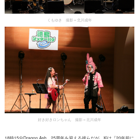
くもゆき 撮影＝北川成年
好き好きロンちゃん 撮影＝北川成年
18時15分Dragon Ash。25周年を迎える彼らだが、Kjは『20年前に