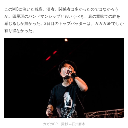
このMCに泣いた観客、演者、関係者は多かったのではなかろう
か。四星球のバンドマンシップともいうべき、真の意味での絆を
感じるしか無かった。2日目のトップバッターは、ガガガSPでしか
有り得なかった。
ガガガSP 撮影＝石井麻木