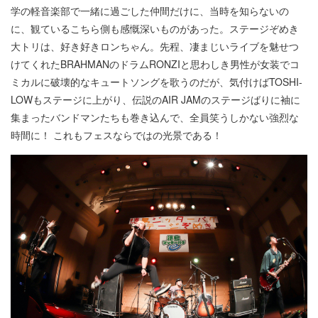
学の軽音楽部で一緒に過ごした仲間だけに、当時を知らないの
に、観ているこちら側も感慨深いものがあった。ステージぞめき
大トリは、好き好きロンちゃん。先程、凄まじいライブを魅せつ
けてくれたBRAHMANのドラムRONZIと思わしき男性が女装でコ
ミカルに破壊的なキュートソングを歌うのだが、気付けばTOSHI-
LOWもステージに上がり、伝説のAIR JAMのステージばりに袖に
集まったバンドマンたちも巻き込んで、全員笑うしかない強烈な
時間に！ これもフェスならではの光景である！