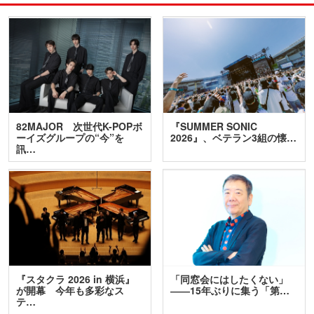
82MAJOR 次世代K-POPボ
『SUMMER SONIC
ーイズグループの“今”を
2026』、ベテラン3組の懐…
訊…
『スタクラ 2026 in 横浜』
「同窓会にはしたくない」
が開幕 今年も多彩なス
――15年ぶりに集う「第…
テ…