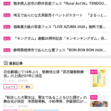
熊本県人吉市の野外音楽フェス『Rural Act'26』TENDOU…
1
位
埼玉であらたな文具販売イベントがスタート 『まるっと…
2
位
福島最大級の音楽フェス『LIVE AZUMA 2026』無料で楽…
3
位
『キングダム』連載20周年記念「キンキンキングダム」渋…
4
位
静岡県焼津市であらたな夏フェス『BON BON BON 2026…
5
位
最新記事
日生劇場にて14年ぶり、歌舞伎公演『四月陽春歌舞
NEW
伎』の上演が27年に決定
15:29 ｜ SPICER
ニュース
舞台
『転生した大聖女は、聖女であることをひた隠す』の
NEW
舞台化が決定 本西彩希帆、小松準弥、井阪郁巳が…
13:47 ｜ SPICER