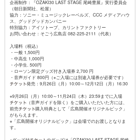
企画制作：『OZAKI30 LAST STAGE 尾崎豊展』実行委員会
（朝日新聞社、松屋）
協力：ソニー・ミュージックレーベルズ、CCC メディアハウ
ス、グッドグッドカンパニー
特別協力：アイソトープ、カリントファクトリー
お問い合わせ：そごう広島店 082-225-2111（代表）
入場料（税込）
・一般 1,500円
・中高生 1,000円
・小学生. 500円
・ローソン限定グッズ付き入場券 2,700 円
・音声ガイド 800円（※ご入場には別途入場券が必要です）
発売：9月26日（月）10:00～12月12日（月）16:30
※9月26日（月）10:00～11月24日（木）23:59までに入場
（音声ガイドを除く）をご購入いただいた方には、
前売
購入特典として「広島開催オリジナルピック」
がもらえます。
※「広島開催オリジナルピック」は会場でのお渡しとなりま
す。
※グッズ付
のグッズは「OZAKI30 LAST STAGE 尾崎