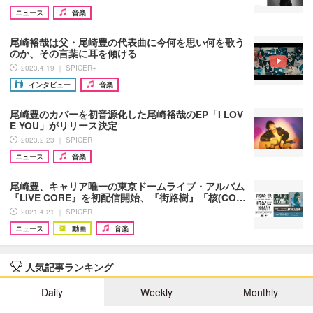
ニュース
音楽
尾崎裕哉は父・尾崎豊の代表曲に今何を思い何を歌う
のか、その言葉に耳を傾ける
2023.4.19 ｜ SPICER+
インタビュー
音楽
尾崎豊のカバーを初音源化した尾崎裕哉のEP「I LOV
E YOU」がリリース決定
2023.2.23 ｜ SPICER
ニュース
音楽
尾崎豊、キャリア唯一の東京ドームライブ・アルバム
『LIVE CORE』を初配信開始、『街路樹』「核(CO…
2021.4.21 ｜ SPICER
ニュース
動画
音楽
人気記事ランキング
Daily
Weekly
Monthly