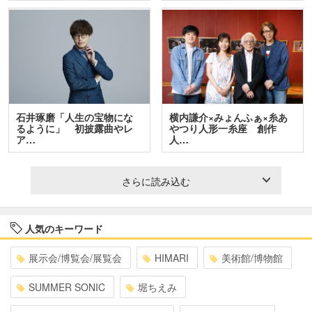
石井琢磨「人生の宝物にな
横内謙介×みょんふぁ×糸あ
るように」 初披露曲やレ
やつり人形一糸座 創作
ア…
人…
さらに読み込む
人気のキーワード
展示会/博覧会/展覧会
HIMARI
美術館/博物館
SUMMER SONIC
堀ちえみ