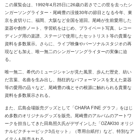
この展覧会は、1992年4月25日に26歳の若さでこの世を去ったシ
ンガーソングライター・尾崎豊の没後30年の節目となる今年、東
京を皮切りに、福岡、大阪など全国を巡回。尾崎が生前愛用した
楽器や創作ノート、学習机をはじめ、プライベート写真、レコー
ディング用の楽譜、ステージで使用したセットリスト等の貴重な
資料を多数展示。さらに、ライブ映像やパーソナルスタジオの再
現なども加え、唯一無二のシンガーソングライターの実像に迫
る。
唯一無二、希代のミュージシャンが見た風景、歩んだ歴史、紡い
だ言葉、名曲を生み出し、熱狂的なパフォーマンスを支えた楽器
等の愛用の品々など、尾崎豊の魂とその根源に触れられる貴重な
資料を多数展示される。
また、広島会場販売グッズとして「CHARA FINE グラフ」をはじ
め多数のオリジナルグッズを販売。尾崎豊のアルバムのアートワ
ークを担当してきた田島照久氏がデザインした「OZAKI30 オリジ
ナルピクチャーピック3点セット」（専用台紙付）など、特別なア
イテムも販売される。