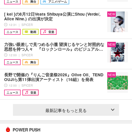
ニュース
舞台
アニメ/ゲーム
[ kei ]の8月12日Veats Shibuya公演にShou (Verde/,
NEW
Alice Nine.) の出演が決定
12:31 ｜ SPICER
ニュース
動画
音楽
力強い眼差しで見つめる小瀧 望演じるヤンと対照的な
NEW
思想を持つ人々 『ロックンロール』のビジュアル…
12:00 ｜ SPICER
ニュース
舞台
長野で開催の『りんご音楽祭2026』Olive Oil、TEND
NEW
OUJIら第11弾出演アーティスト（16組）を発表
12:00 ｜ SPICER
ニュース
音楽
最新記事をもっと見る
POWER PUSH