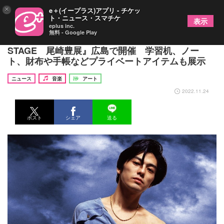
×
e＋(イープラス)アプリ - チケッ
ト・ニュース・スマチケ
表示
eplus inc.
無料 - Google Play
尾崎豊の実像に迫る展覧会『OZAKI30 LAST
STAGE 尾崎豊展』広島で開催 学習机、ノー
ト、財布や手帳などプライベートアイテムも展示
ニュース
音楽
アート
2022.11.24
ポスト
シェア
送る