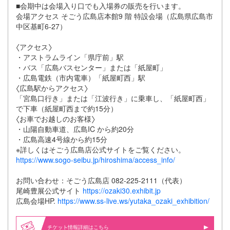
■会期中は会場入り口でも入場券の販売を行います。
会場アクセス そごう広島店本館9 階 特設会場（広島県広島市
中区基町6-27）
〈アクセス〉
・アストラムライン「県庁前」駅
・バス「広島バスセンター」または「紙屋町」
・広島電鉄（市内電車）「紙屋町西」駅
〈広島駅からアクセス〉
「宮島口行き」または「江波行き」に乗車し、「紙屋町西」
で下車（紙屋町西まで約15分）
〈お車でお越しのお客様〉
・山陽自動車道、広島IC から約20分
・広島高速4号線から約15分
※詳しくはそごう広島店公式サイトをご覧ください。
https://www.sogo-seibu.jp/hiroshima/access_info/
お問い合わせ：そごう広島店 082-225-2111（代表）
尾崎豊展公式サイト
https://ozaki30.exhibit.jp
広島会場HP.
https://www.ss-live.ws/yutaka_ozaki_exhibition/
情報詳細はこちら