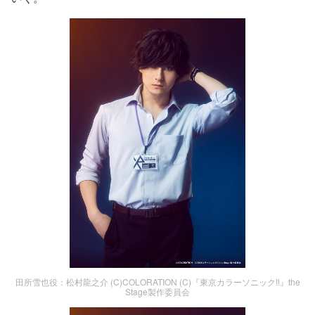
田所雪也役：松村龍之介 (C)COLORATION (C)『東京カラーソニック‼』the
Stage製作委員会