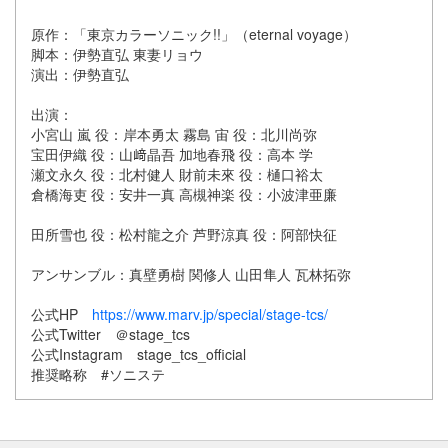
原作：「東京カラーソニック!!」（eternal voyage）
脚本：伊勢直弘 東妻リョウ
演出：伊勢直弘
出演：
小宮山 嵐 役：岸本勇太 霧島 宙 役：北川尚弥
宝田伊織 役：山﨑晶吾 加地春飛 役：高本 学
瀬文永久 役：北村健人 財前未來 役：樋口裕太
倉橋海吏 役：安井一真 高槻神楽 役：小波津亜廉
田所雪也 役：松村龍之介 芦野涼真 役：阿部快征
アンサンブル：真壁勇樹 関修人 山田隼人 瓦林拓弥
公式HP
https://www.marv.jp/special/stage-tcs/
公式Twitter ＠stage_tcs
公式Instagram stage_tcs_official
推奨略称 #ソニステ