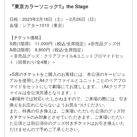
『東京カラーソニック!!』the Stage
日程：2023年2月18日（土）～2月26日（日）
会場：シアター1010（東京）
【
価格】
S席(1階席) 11,000円（税込/全席指定）※非売品グッズ付
A席(2階席) 8,800円（税込/全席指定）
＜非売品グッズ：クリアファイル&ユニットブロマイドセッ
ト（回替わり/全4種）＞
※S席の
をご購入のお客様には、本公演のキービジュ
アルを使用したA4クリアファイルとユニットごとのペアブロ
マイドをセットにして劇場にてお渡しします。（A4クリアフ
ァイルは全公演共通となります。）
※劇場外では対応いたしかねますので、ご来場の際には、引き
換えをお忘れにならないようお気をつけください。
また、特典の引き換えは、ご来場いただいた公演のグッズ付
き
のみ対象とさせていただきます。ご来場いただい
た公演とは別公演分のグッズ付き
はお引き換えいた
だけませんので予めご了承ください。