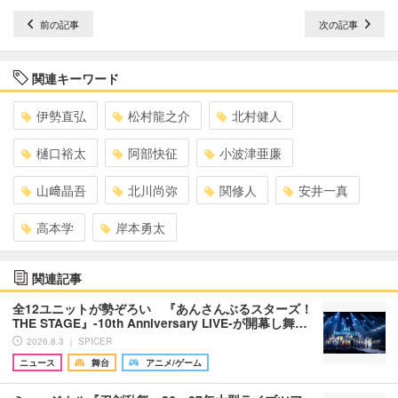
前の記事
次の記事
関連キーワード
伊勢直弘
松村龍之介
北村健人
樋口裕太
阿部快征
小波津亜廉
山﨑晶吾
北川尚弥
関修人
安井一真
高本学
岸本勇太
関連記事
全12ユニットが勢ぞろい 『あんさんぶるスターズ！
THE STAGE』-10th Anniversary LIVE-が開幕し舞…
2026.8.3 ｜ SPICER
ニュース
舞台
アニメ/ゲーム