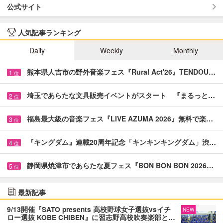
公式サイト
人気記事ランキング
Daily
Weekly
Monthly
熊本県人吉市の野外音楽フェス『Rural Act'26』TENDOU…
1
位
埼玉であらたな文具販売イベントがスタート 『まるっと…
2
位
福島最大級の音楽フェス『LIVE AZUMA 2026』無料で楽…
3
位
『キングダム』連載20周年記念「キンキンキングダム」渋…
4
位
静岡県焼津市であらたな夏フェス『BON BON BON 2026…
5
位
最新記事
9/13開催『SATO presents 高校野球女子選抜vsイチ
NEW
ロー選抜 KOBE CHIBEN』に習志野高校吹奏楽部と…