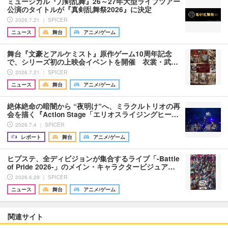
ミュージカル『刀剣乱舞』26～27年大型ライブツアー
公演のタイトルが『真剣乱舞祭2026』に決定
2026.7.21 ｜ SPICER
ニュース
舞台
アニメ/ゲーム
舞台『文豪とアルケミスト』原作ゲーム10周年記念
で、シリーズ初の上映会イベントを開催 衣裳・武…
2026.7.21 ｜ SPICER
ニュース
舞台
アニメ/ゲーム
絶体絶命の暗闇から “夜明け”へ、ミラクルトリオの再
会を描く『Action Stage「エリオスライジングヒー…
2026.7.4 ｜ SPICER
レポート
舞台
アニメ/ゲーム
ヒプステ、全ディビジョンが集合するライブ「-Battle
of Pride 2026-」のメイン・キャラクタービジュア…
2026.6.29 ｜ SPICER
ニュース
舞台
アニメ/ゲーム
関連サイト