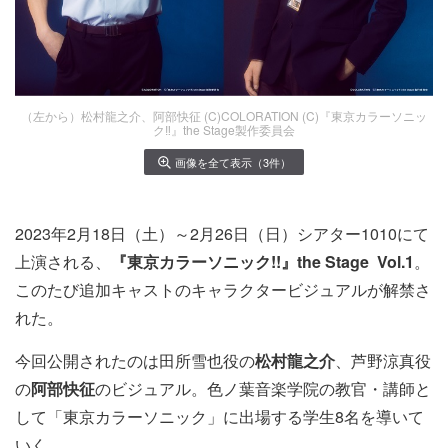
（左から）松村龍之介、阿部快征 (C)COLORATION (C)『東京カラーソニッ
ク‼』the Stage製作委員会
画像を全て表示（3件）
2023年2月18日（土）～2月26日（日）シアター1010にて
上演される、
『東京カラーソニック!!』the Stage Vol.1
。
このたび追加キャストのキャラクタービジュアルが解禁さ
れた。
今回公開されたのは田所雪也役の
松村龍之介
、芦野涼真役
の
阿部快征
のビジュアル。色ノ葉音楽学院の教官・講師と
して「東京カラーソニック」に出場する学生8名を導いて
いく。