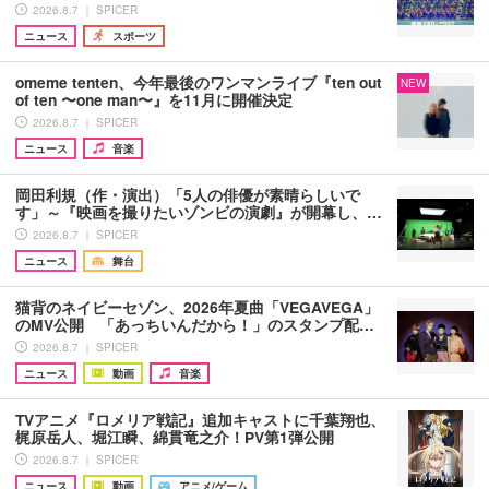
2026.8.7 ｜ SPICER
ニュース
スポーツ
omeme tenten、今年最後のワンマンライブ『ten out
NEW
of ten 〜one man〜』を11月に開催決定
2026.8.7 ｜ SPICER
ニュース
音楽
岡田利規（作・演出）「5人の俳優が素晴らしいで
す」～『映画を撮りたいゾンビの演劇』が開幕し、…
2026.8.7 ｜ SPICER
ニュース
舞台
猫背のネイビーセゾン、2026年夏曲「VEGAVEGA」
のMV公開 「あっちいんだから！」のスタンプ配…
2026.8.7 ｜ SPICER
ニュース
動画
音楽
TVアニメ『ロメリア戦記』追加キャストに千葉翔也、
梶原岳人、堀江瞬、綿貫竜之介！PV第1弾公開
2026.8.7 ｜ SPICER
ニュース
動画
アニメ/ゲーム