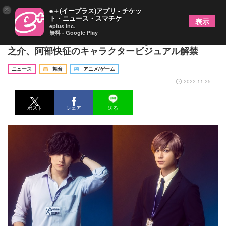
×
e＋(イープラス)アプリ - チケッ
ト・ニュース・スマチケ
表示
eplus inc.
無料 - Google Play
『東京カラーソニック!!』the Stage Vol.1 松村龍
之介、阿部快征のキャラクタービジュアル解禁
ニュース
舞台
アニメ/ゲーム
2022.11.25
ポスト
シェア
送る