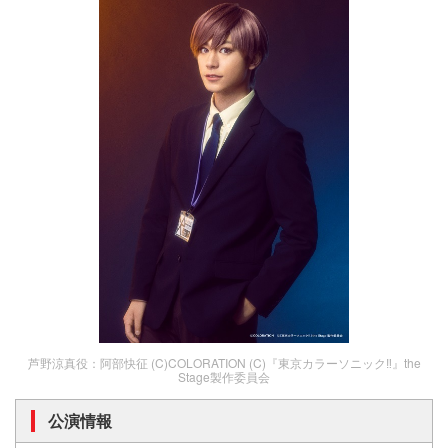
芦野涼真役：阿部快征 (C)COLORATION (C)『東京カラーソニック‼』the
Stage製作委員会
公演情報