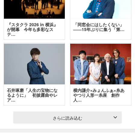
『スタクラ 2026 in 横浜』
「同窓会にはしたくない」
が開幕 今年も多彩なス
――15年ぶりに集う「第…
テ…
石井琢磨「人生の宝物にな
横内謙介×みょんふぁ×糸あ
るように」 初披露曲やレ
やつり人形一糸座 創作
ア…
人…
さらに読み込む