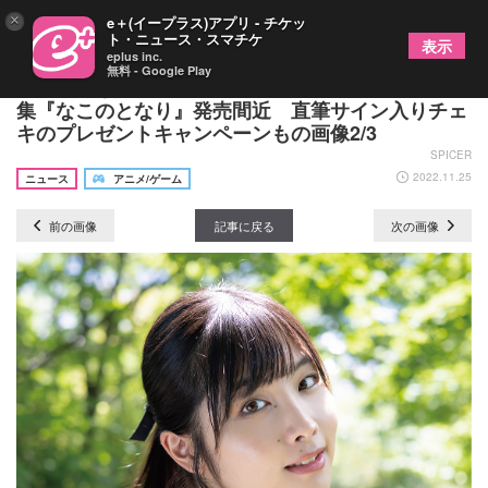
×
e＋(イープラス)アプリ - チケッ
ト・ニュース・スマチケ
表示
eplus inc.
無料 - Google Play
声優・岬なこが部屋着やドレス姿を披露 1st写真
集『なこのとなり』発売間近 直筆サイン入りチェ
キのプレゼントキャンペーンもの画像2/3
SPICER
2022.11.25
ニュース
アニメ/ゲーム
前の画像
記事に戻る
次の画像