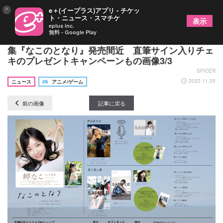
×
e＋(イープラス)アプリ - チケッ
ト・ニュース・スマチケ
表示
eplus inc.
無料 - Google Play
声優・岬なこが部屋着やドレス姿を披露 1st写真
集『なこのとなり』発売間近 直筆サイン入りチェ
キのプレゼントキャンペーンもの画像3/3
SPICER
2022.11.25
ニュース
アニメ/ゲーム
前の画像
記事に戻る