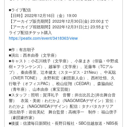
■ライブ配信
【日時】2022年12月16日（金）19:00
【アーカイブ販売期間】2022年12月30日(金) 23:00まで
【アーカイブ視聴期間】2022年12月31日(土) 23:55まで
ライブ配信
購入
https://peatix.com/event/3418363/view
■作：有吉朝子
■演出：西本由香（文学座）
■キャスト：小石川桃子（文学座）、小泉まき（俳協・中野成
樹＋フランケンズ）、越塚学（文学座）、近藤隼（TCアル
プ）、秦由香里、辻本健太（スターダス・21Neu）、中嶌聡
（OVER TONE）、永野和宏（劇団新人会）、西村壮悟、久
行敬子（オフィスPAC）、桧山征翔（CEDAR）、森脇由紀
（青年座）、山本由奈（東宝芸能）
■スタッフ：照明：賀澤礼子 音響：井出比呂之(井出舞台音
響） 衣装・美術：わだかよ（NAGOMIDAデザイン）宣伝：
わだかよ（NAGOMIDAデザイン）配信：タナバタカナリア
演出助手：岩佐美紀 舞台監督：高橋淳一 制作： 福山啓子
（劇団劇作家）
■後援：信濃毎日新聞社・長野日報社・SBC信越放送・NBS長