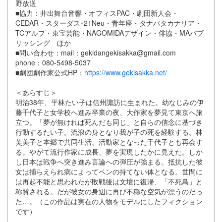
野放送
■協力：井出舞台音響・オフィスPAC・劇団新人会・
CEDAR・スターダス･21Neu・青年座・タナバタカナリア・
TCアルプ・東宝芸能・NAGOMIDAデザイン・俳協・MAパブ
リッシング ほか
■問い合わせ：mail：gekidangekisakka@gmail.com
phone：080-5498-5037
■劇団劇作家公式HP：
https://www.gekisakka.net/
＜あらすじ＞
明治38年、平林たい子は信州諏訪に生まれた。幼なじみの伊
藤千代子と女学校へ進み卒業の夜、大作家を夢見て東京へ旅
立つ。「夢が無ければ死んだも同じ」と自らの信念に基づき
行動するたい子。流浪の身となり我が子の死を経験する。林
芙美子と本郷で共同生活、活動家となった千代子とも再会す
る。やがて流行作家に成長、夢を実現したかに見えた。しか
し日本は戦争へ突き進み言論への弾圧が強まる。抵抗した彼
女は捕らえられ病によってペンの持てない体となる。世間に
は再起不能と思われたが敗戦後は文壇に復帰、「不死鳥」と
称賛される。だが彼女の身辺に再び不穏な空気が漂うのだっ
た…。（この作品は実在の人物をモデルにしたフィクション
です）