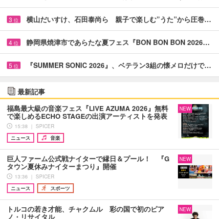
横山だいすけ、石田泰尚ら 親子で楽しむ”うた”から圧巻…
3
位
静岡県焼津市であらたな夏フェス『BON BON BON 2026…
4
位
『SUMMER SONIC 2026』、ベテラン3組の懐メロだけで…
5
位
最新記事
福島最大級の音楽フェス『LIVE AZUMA 2026』無料
NEW
で楽しめるECHO STAGEの出演アーティストを発表
15:38 ｜ SPICER
ニュース
音楽
巨人ファーム公式戦ナイターで縁日＆プール！ 『G
NEW
タウン夏休みナイターまつり』開催
13:36 ｜ SPICER
ニュース
スポーツ
トルコの若き才能、チャクムル 彩の国で初のピア
NEW
ノ・リサイタル