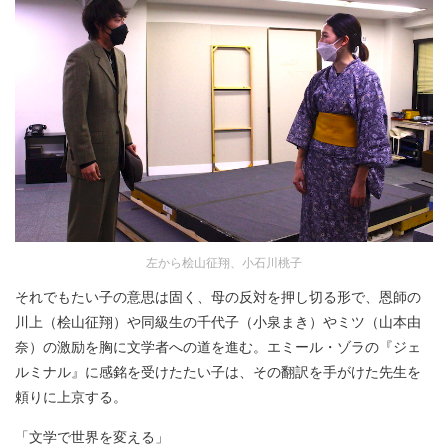
左から桧山征翔、小石川桃子
それでもたい子の意思は固く、母の反対を押し切る形で、恩師の
川上（桧山征翔）や同級生の千代子（小泉まき）やミツ（山本由
奈）の激励を胸に文学者への道を進む。エミール・ゾラの『ジェ
ルミナル』に感銘を受けたたい子は、その翻訳を手がけた先生を
頼りに上京する。
「文学で世界を変える」