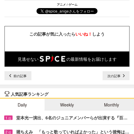
アニメ / ゲーム
この記事が気に入ったら
いいね！
しよう
見逃せない
の最新情報をお届けします
前の記事
次の記事
人気記事ランキング
Daily
Weekly
Monthly
堂本光一演出、6名のジュニアメンバーらが出演する『百…
1
位
堀ちえみ 「もっと歌っていればよかった」という後悔は…
2
位