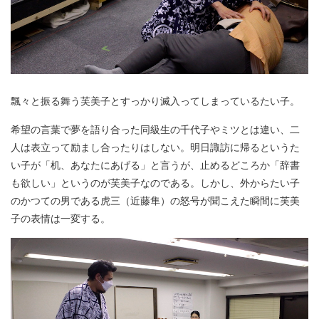
飄々と振る舞う芙美子とすっかり滅入ってしまっているたい子。
希望の言葉で夢を語り合った同級生の千代子やミツとは違い、二
人は表立って励まし合ったりはしない。明日諏訪に帰るというた
い子が「机、あなたにあげる」と言うが、止めるどころか「辞書
も欲しい」というのが芙美子なのである。しかし、外からたい子
のかつての男である虎三（近藤隼）の怒号が聞こえた瞬間に芙美
子の表情は一変する。