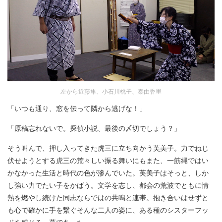
左から近藤隼、小石川桃子、秦由香里
「いつも通り、窓を伝って隣から逃げな！」
「原稿忘れないで。探偵小説、最後の〆切でしょう？」
そう叫んで、押し入ってきた虎三に立ち向かう芙美子。力でねじ
伏せようとする虎三の荒々しい振る舞いにもまた、一筋縄ではい
かなかった生活と時代の色が滲んでいた。芙美子はそっと、しか
し強い力でたい子をかばう。文学を志し、都会の荒波でともに情
熱を燃やし続けた同志ならではの共鳴と連帯。抱き合いはせずと
も心で確かに手を繋ぐそんな二人の姿に、ある種のシスターフッ