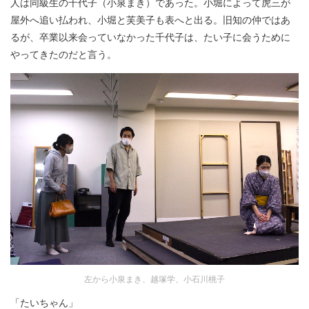
人は同級生の千代子（小泉まき）であった。小堀によって虎三が
屋外へ追い払われ、小堀と芙美子も表へと出る。旧知の仲ではあ
るが、卒業以来会っていなかった千代子は、たい子に会うために
やってきたのだと言う。
左から小泉まき、越塚学、小石川桃子
「たいちゃん」