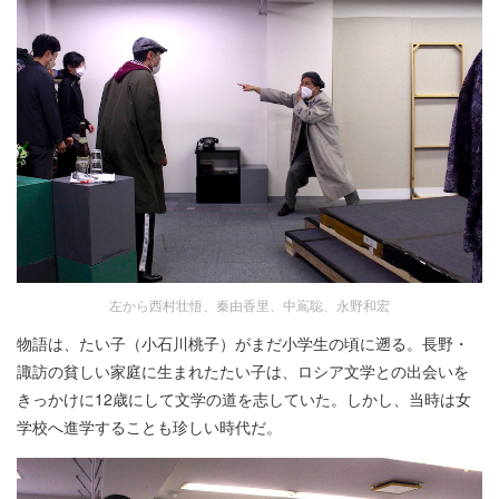
左から西村壮悟、秦由香里、中嶌聡、永野和宏
物語は、たい子（小石川桃子）がまだ小学生の頃に遡る。長野・
諏訪の貧しい家庭に生まれたたい子は、ロシア文学との出会いを
きっかけに12歳にして文学の道を志していた。しかし、当時は女
学校へ進学することも珍しい時代だ。