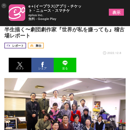
×
e＋(イープラス)アプリ - チケッ
ト・ニュース・スマチケ
表示
eplus inc.
無料 - Google Play
平林たい子没後50周年の節目に、その激動と波乱の
半生描く〜劇団劇作家『世界が私を嫌っても』稽古
場レポート
レポート
舞台
2022.12.8
ポスト
シェア
送る