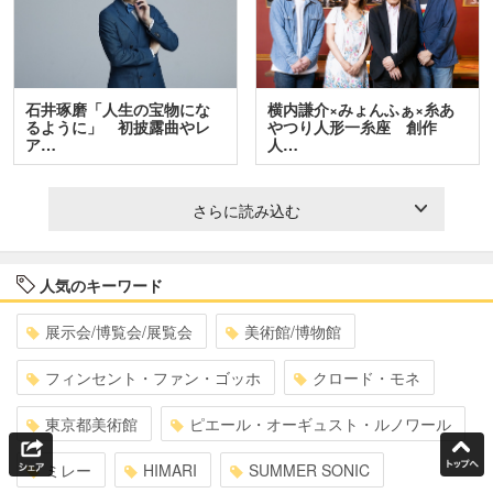
石井琢磨「人生の宝物にな
横内謙介×みょんふぁ×糸あ
るように」 初披露曲やレ
やつり人形一糸座 創作
ア…
人…
さらに読み込む
人気のキーワード
展示会/博覧会/展覧会
美術館/博物館
フィンセント・ファン・ゴッホ
クロード・モネ
東京都美術館
ピエール・オーギュスト・ルノワール
ミレー
HIMARI
SUMMER SONIC