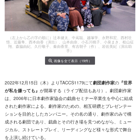
（左上から乙の字の順に）辻本健太、中嶌聡、越塚学、永野和宏、西村壮
悟、近藤隼、西本由香（演出）、山本由奈、小石川桃子、小泉まき、桧山征
翔、森脇由紀、久行敬子、秦由香里、有吉朝子（作）、岩佐美紀（演出助
手）
画像を全て表示（19件）
2022年12月15日（木）よりTACCS1179にて
劇団劇作家
の
『世界
が私を嫌っても』
が開幕する（ライブ配信もあり）。劇団劇作家
は、2006年に日本劇作家協会の戯曲セミナー卒業生を中心に結成
された劇作家による、劇作家のための、相互研鑽とプレゼンテー
ションを目的としたカンパニー。その名の通り、劇作家のみで構
成される劇団であり、戯曲とその行き場を見つめながら、ミュー
ジカル、ストレートプレイ、リーディングなど様々な形式で舞台
を上演し続けている。