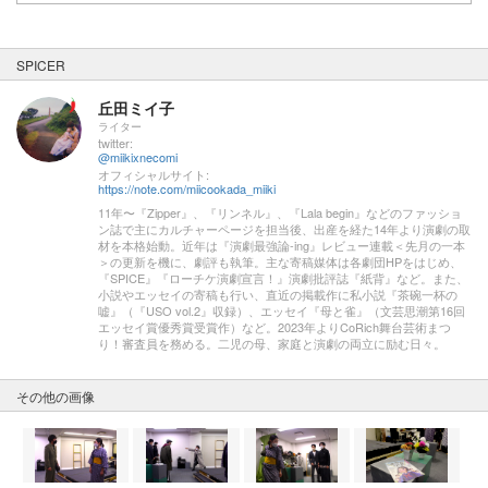
SPICER
丘田ミイ子
ライター
twitter:
@miikixnecomi
オフィシャルサイト:
https://note.com/miicookada_miiki
11年〜『Zipper』、『リンネル』、『Lala begin』などのファッショ
ン誌で主にカルチャーページを担当後、出産を経た14年より演劇の取
材を本格始動。近年は『演劇最強論-ing』レビュー連載＜先月の一本
＞の更新を機に、劇評も執筆。主な寄稿媒体は各劇団HPをはじめ、
『SPICE』『ローチケ演劇宣言！』演劇批評誌『紙背』など。また、
小説やエッセイの寄稿も行い、直近の掲載作に私小説『茶碗一杯の
嘘』（『USO vol.2』収録）、エッセイ『母と雀』（文芸思潮第16回
エッセイ賞優秀賞受賞作）など。2023年よりCoRich舞台芸術まつ
り！審査員を務める。二児の母、家庭と演劇の両立に励む日々。
その他の画像