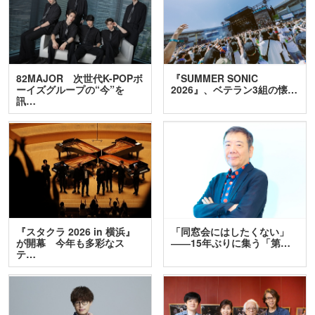
82MAJOR 次世代K-POPボ
『SUMMER SONIC
ーイズグループの“今”を
2026』、ベテラン3組の懐…
訊…
『スタクラ 2026 in 横浜』
「同窓会にはしたくない」
が開幕 今年も多彩なス
――15年ぶりに集う「第…
テ…