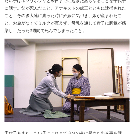
たい子はポツリポツリと今日までに起きたあらゆることを千代子
に話す。父が死んだこと、アナキストの虎三とともに逮捕された
こと、その後大連に渡った時に妊娠に気づき、娘が産まれたこ
と。お金がなくてミルクが買えず、母乳を通じて赤子に脚気が感
染し、たった2週間で死んでしまったこと。
千代子もまた、たい子にこれまで自分の身に起きた出来事を話