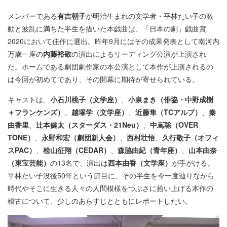
メンバーである
有吉朝子
が明治生まれの文学者・平林たい子の激
動と波乱に満ちた半生を描いた本戯曲は、「日本の劇」戯曲賞
2020において佳作に選出。昨年9月にはその成果発表として南河内
万歳一座の
内藤裕敬
の演出によるリーディング公演が上演され
た。ホームである劇団劇作家の本公演として本作が上演されるの
は今回が初めてであり、その開幕に期待が寄せられている。
キャストは、
小石川桃子（文学座）
、
小泉まき（俳協・中野成樹
＋フランケンズ）
、
越塚学（文学座）
、
近藤隼（TCアルプ）
、
秦
由香里
、
辻本健太（スターダス・21Neu）
、
中嶌聡（OVER
TONE）
、
永野和宏（劇団新人会）
、
西村壮悟
、
久行敬子（オフィ
スPAC）
、
桧山征翔（CEDAR）
、
森脇由紀（青年座）
、
山本由奈
（東宝芸能）
の13名で、演出は
西本由香（文学座）
が手がける。
平林たい子没後50年という節目に、その半生を今一度辿りながら
時代やそこに生きる人々の人間模様をつぶさに拾い上げる本作の
稽古について、少しのあらすじとともにレポートしたい。