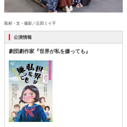
取材・文・撮影／丘田ミイ子
公演情報
劇団劇作家『世界が私を嫌っても』