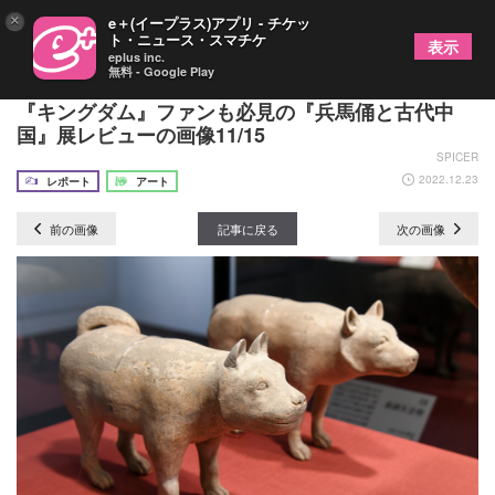
×
e＋(イープラス)アプリ - チケッ
ト・ニュース・スマチケ
表示
eplus inc.
無料 - Google Play
兵馬俑36体はじめ“国宝級”の至宝が多数来日！
『キングダム』ファンも必見の『兵馬俑と古代中
国』展レビューの画像11/15
SPICER
2022.12.23
レポート
アート
前の画像
記事に戻る
次の画像