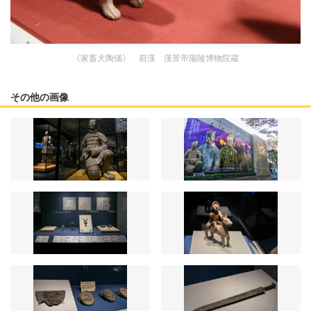
《家畜犬陶俑》 前漢 漢景帝陽陵博物院蔵
その他の画像