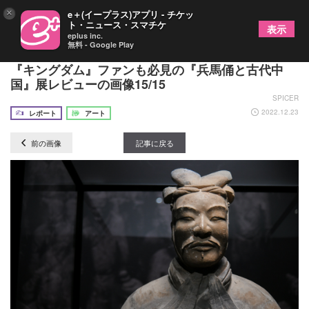
×
e＋(イープラス)アプリ - チケッ
ト・ニュース・スマチケ
表示
eplus inc.
無料 - Google Play
兵馬俑36体はじめ“国宝級”の至宝が多数来日！
『キングダム』ファンも必見の『兵馬俑と古代中
国』展レビューの画像15/15
SPICER
2022.12.23
レポート
アート
前の画像
記事に戻る