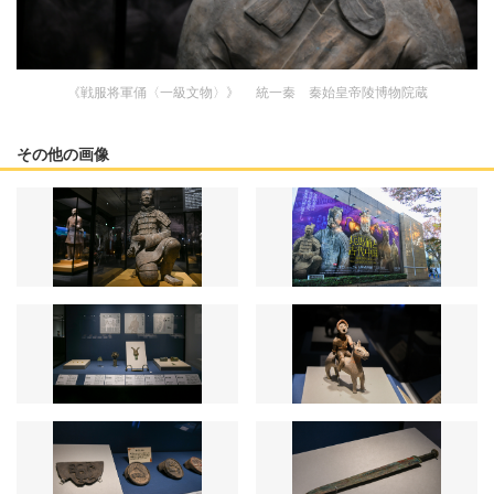
《戦服将軍俑〈一級文物〉》 統一秦 秦始皇帝陵博物院蔵
その他の画像