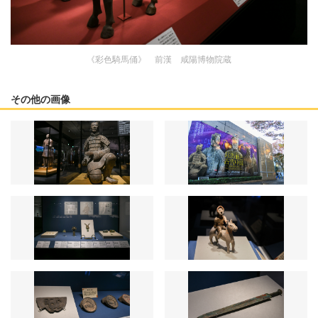
《彩色騎馬俑》 前漢 咸陽博物院蔵
その他の画像