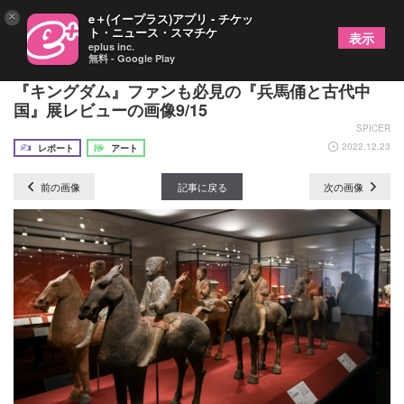
×
e＋(イープラス)アプリ - チケッ
ト・ニュース・スマチケ
表示
eplus inc.
無料 - Google Play
兵馬俑36体はじめ“国宝級”の至宝が多数来日！
『キングダム』ファンも必見の『兵馬俑と古代中
国』展レビューの画像9/15
SPICER
2022.12.23
レポート
アート
前の画像
記事に戻る
次の画像