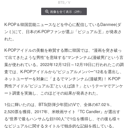
BTS／V
画像を全て表示（2件）
K-POP＆韓国芸能ニュースなどを中心に配信しているDanmee(ダ
ンミ)にて、日本のK-POPファンが選ぶ「ビジュアル王」が発表さ
れた。
K-POPアイドルの美貌を称賛する際に韓国では、“漫画を突き破っ
て出てきたような男性”を意味する“マンチンナム(漫破男)”という言
葉が使われている。2022年12月12日～12月19日に行われたこの調
査では、K-POPアイドルから“ビジュアルメンバー”12名を選出し、
ネットユーザーを対象に「まるでマンチンナム(漫破男)！ K-POP
男性アイドル”ビジュアル王”といえば誰？」というテーマでアンケ
ート調査を実施し、このほどその結果が発表された。
1位に輝いたのは、BTS(防弾少年団)のVで、全体の67.02％、
2,520票を獲得。2017年、米映画サイト『TC Candler』が選出す
る“世界で最もハンサムな顔100人”で1位を獲得し、その後も様々
なビジュアルに関するタイトルで独歩的な記録を残している。