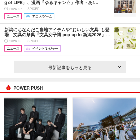
g of LIFE』、漫画『ゆるキャン△』作者・あf…
2026.8.6 ｜ SPICER
ニュース
アニメ/ゲーム
新潟にちなんだご当地アイテムや“おいしい文具”も登
場 文具の祭典『文具女子博 pop-up in 新潟2026』…
2026.8.6 ｜ SPICER
ニュース
イベント/レジャー
最新記事をもっと見る
POWER PUSH