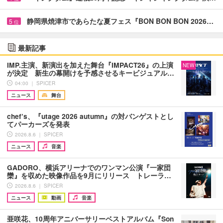
静岡県焼津市であらたな夏フェス『BON BON BON 2026…
5
位
最新記事
IMP.主演、新演出を加えた舞台『IMPACT26』の上演
NEW
が決定 新生の幕開けを予感させるキービジュアル…
04:00 ｜ SPICER
ニュース
舞台
chef’s、『utage 2026 autumn』の対バンゲストとし
てパーカーズを発表
2026.8.6 ｜ SPICER
ニュース
音楽
GADORO、横浜アリーナでのワンマン公演『一家団
欒』を収めた映像作品を9月にリリース トレーラ…
2026.8.6 ｜ SPICER
ニュース
動画
音楽
亜咲花、10周年アニバーサリーベストアルバム『Son