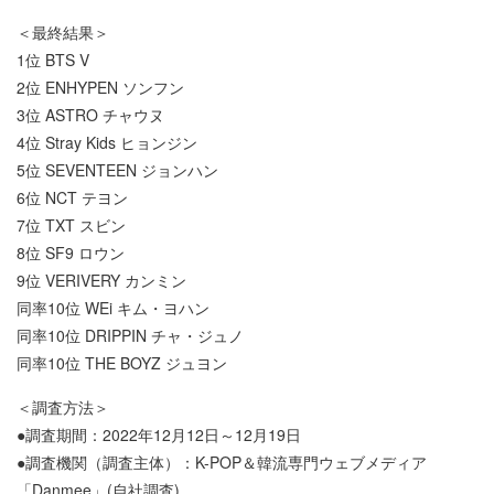
＜最終結果＞
1位 BTS V
2位 ENHYPEN ソンフン
3位 ASTRO チャウヌ
4位 Stray Kids ヒョンジン
5位 SEVENTEEN ジョンハン
6位 NCT テヨン
7位 TXT スビン
8位 SF9 ロウン
9位 VERIVERY カンミン
同率10位 WEi キム・ヨハン
同率10位 DRIPPIN チャ・ジュノ
同率10位 THE BOYZ ジュヨン
＜調査方法＞
●調査期間：2022年12月12日～12月19日
●調査機関（調査主体）：K-POP＆韓流専門ウェブメディア
「Danmee」(自社調査)