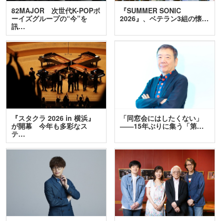
82MAJOR 次世代K-POPボ
『SUMMER SONIC
ーイズグループの“今”を
2026』、ベテラン3組の懐…
訊…
『スタクラ 2026 in 横浜』
「同窓会にはしたくない」
が開幕 今年も多彩なス
――15年ぶりに集う「第…
テ…