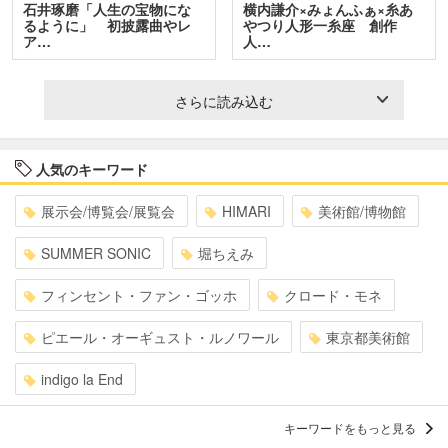
石井琢磨「人生の宝物にな
横内謙介×みょんふぁ×糸あ
るように」 初披露曲やレ
やつり人形一糸座 創作
ア…
人…
さらに読み込む
人気のキーワード
展示会/博覧会/展覧会
HIMARI
美術館/博物館
SUMMER SONIC
堀ちえみ
フィンセント・ファン・ゴッホ
クロード・モネ
ピエール・オーギュスト・ルノワール
東京都美術館
indigo la End
キーワードをもっと見る