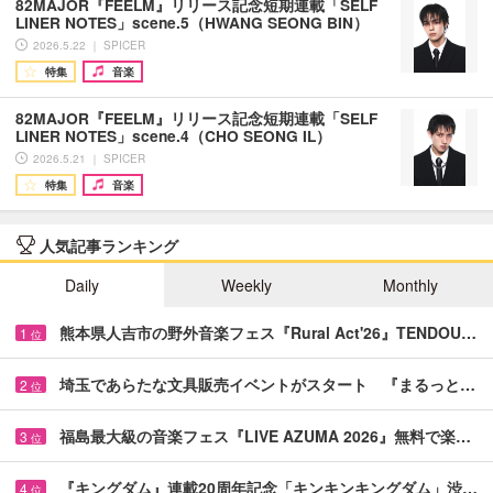
82MAJOR『FEELM』リリース記念短期連載「SELF
LINER NOTES」scene.5（HWANG SEONG BIN）
2026.5.22 ｜ SPICER
特集
音楽
82MAJOR『FEELM』リリース記念短期連載「SELF
LINER NOTES」scene.4（CHO SEONG IL）
2026.5.21 ｜ SPICER
特集
音楽
人気記事ランキング
Daily
Weekly
Monthly
熊本県人吉市の野外音楽フェス『Rural Act'26』TENDOU…
1
位
埼玉であらたな文具販売イベントがスタート 『まるっと…
2
位
福島最大級の音楽フェス『LIVE AZUMA 2026』無料で楽…
3
位
『キングダム』連載20周年記念「キンキンキングダム」渋…
4
位