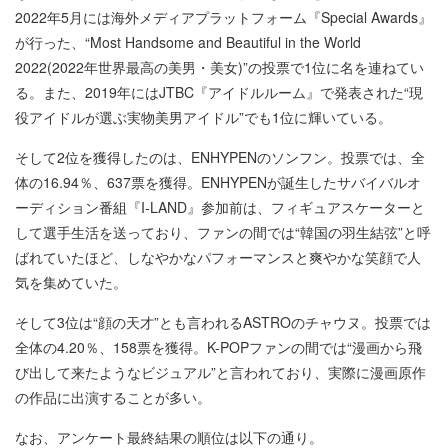
2022年5月には海外メディアプラットフォーム『Special Awards』
が行った、“Most Handsome and Beautiful in the World
2022(2022年世界最高の美男・美女)”の投票で1位に名を連ねてい
る。また、2019年にはJTBC『アイドルルーム』で発表された“現
役アイドルが選ぶ実物美男アイドル”でも1位に輝いている。
そして2位を獲得したのは、ENHYPENのソンフン。投票では、全
体の16.94％、637票を獲得。ENHYPENが誕生したサバイバルオ
ーディション番組『I-LAND』参加前は、フィギュアスケーターと
して選手生活を送っており、ファンの間では“韓国の羽生結弦”と呼
ばれていたほど、しなやかなパフォーマンスと爽やかな笑顔で人
気を集めていた。
そして3位は“顔の天才”とも言われるASTROのチャウヌ。投票では
全体の4.20％、158票を獲得。K-POPファンの間では“漫画から飛
び出して来たようなビジュアル”と言われており、実際に漫画原作
の作品に出演することが多い。
なお、アンケート最終結果の順位は以下の通り。