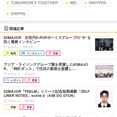
TOMORROW X TOGETHER
WEi
ENHYPEN
DRIPPIN
関連記事
82MAJOR 次世代K-POPボーイズグループの“今”を
訊く最新インタビュー
2026.8.3 ｜ SPICER
動画
インタビュー
音楽
アジア・ライジンググループ賞を受賞した82MAJO
R、「時計ダンス」で注目の新曲を披露し…
2026.6.15 ｜ SPICER
レポート
音楽
82MAJOR『FEELM』リリース記念短期連載「SELF
LINER NOTES」scene.6（KIM DO GYUN）
2026.5.23 ｜ SPICER
特集
音楽