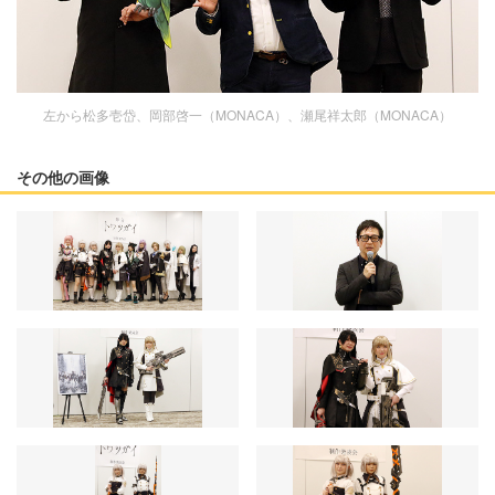
左から松多壱岱、岡部啓一（MONACA）、瀬尾祥太郎（MONACA）
その他の画像