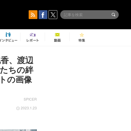
桃香、渡辺
女たちの絆
トの画像
SPICER
2023.1.23