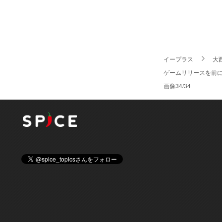
イープラス
大
ゲームリリースを前に
画像34/34