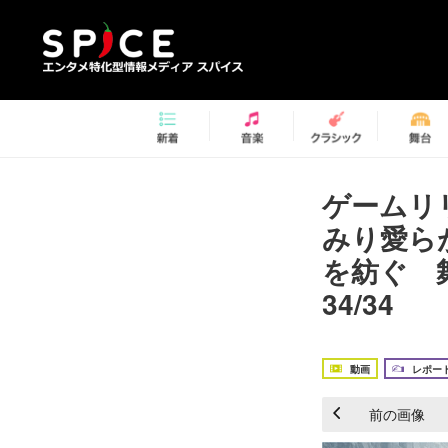
ゲームリ
みり愛ら
を紡ぐ 
34/34
動画
レポー
前の画像