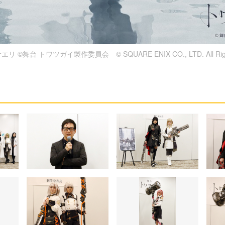
 ©舞台 トワツガイ製作委員会 © SQUARE ENIX CO., LTD. All Rights