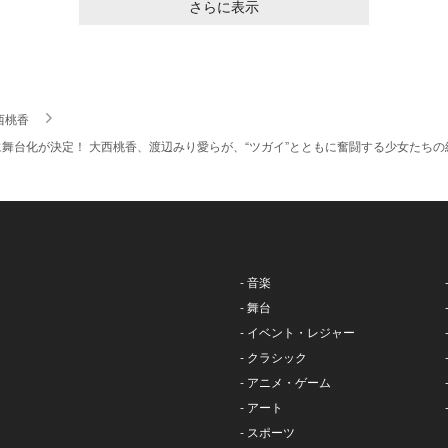
さらに表示
西桃香
舞台化が決定！ 大西桃香、渡辺みり愛らが、“ツガイ”とともに奮闘する少女たち
- 音楽
- 舞台
- イベント・レジャー
- クラシック
- アニメ・ゲーム
- アート
- スポーツ