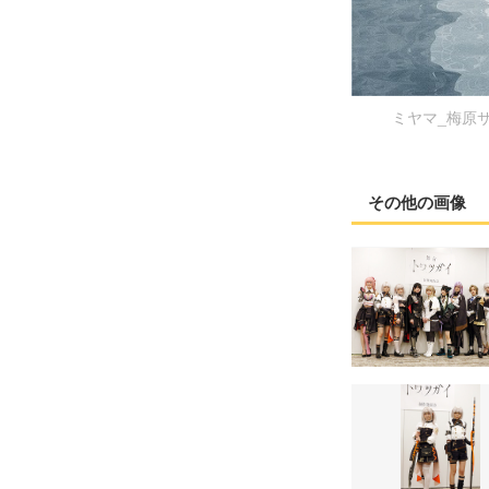
ミヤマ_梅原サエリ
その他の画像