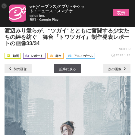
×
e＋(イープラス)アプリ - チケッ
ト・ニュース・スマチケ
表示
eplus inc.
無料 - Google Play
ゲームリリースを前に舞台化が決定！ 大西桃香、
渡辺みり愛らが、“ツガイ”とともに奮闘する少女た
ちの絆を紡ぐ 舞台『トワツガイ』制作発表レポー
トの画像33/34
SPICER
2023.1.23
動画
レポート
舞台
アニメ/ゲーム
前の画像
記事に戻る
次の画像