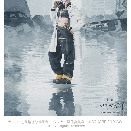
カッコウ_堀越せな ©舞台 トワツガイ製作委員会 © SQUARE ENIX CO.,
LTD. All Rights Reserved.