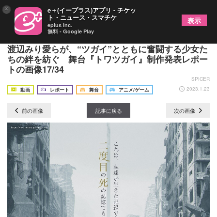
×
e＋(イープラス)アプリ - チケッ
ト・ニュース・スマチケ
表示
eplus inc.
無料 - Google Play
ゲームリリースを前に舞台化が決定！ 大西桃香、
渡辺みり愛らが、“ツガイ”とともに奮闘する少女た
ちの絆を紡ぐ 舞台『トワツガイ』制作発表レポー
トの画像17/34
SPICER
2023.1.23
動画
レポート
舞台
アニメ/ゲーム
前の画像
記事に戻る
次の画像