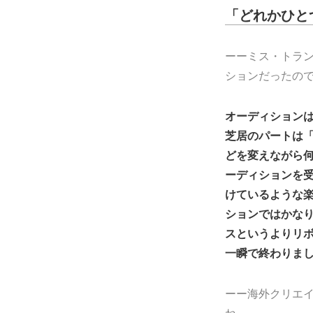
「どれかひと
ーーミス・トラ
ションだったの
オーディション
芝居のパートは
どを変えながら何
ーディションを
けているような
ションではかな
スというよりリ
一瞬で終わりま
ーー海外クリエ
ね。