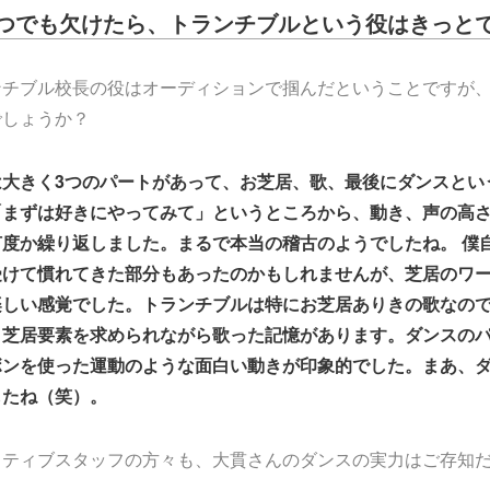
つでも欠けたら、トランチブルという役はきっと
ンチブル校長の役はオーディションで掴んだということですが
でしょうか？
は大きく3つのパートがあって、お芝居、歌、最後にダンスとい
「まずは好きにやってみて」というところから、動き、声の高
度か繰り返しました。まるで本当の稽古のようでしたね。 僕
受けて慣れてきた部分もあったのかもしれませんが、芝居のワ
楽しい感覚でした。トランチブルは特にお芝居ありきの歌なの
り芝居要素を求められながら歌った記憶があります。ダンスの
ボンを使った運動のような面白い動きが印象的でした。まあ、
したね（笑）。
イティブスタッフの方々も、大貫さんのダンスの実力はご存知