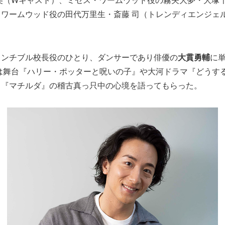
ワームウッド役の田代万里生・斎藤 司（トレンディエンジェ
。
ランチブル校長役のひとり、ダンサーであり俳優の
大貫勇輔
に
年は舞台『ハリー・ポッターと呪いの子』や大河ドラマ『どうす
、『マチルダ』の稽古真っ只中の心境を語ってもらった。