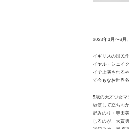
2023年3月〜6
イギリスの国民
イヤル・シェイク
イで上演される
て今もなお世界
5歳の天才少女
駆使して立ち向
野みのり・寺田
じるのが、大貫
咲妃みゆ・昆 夏