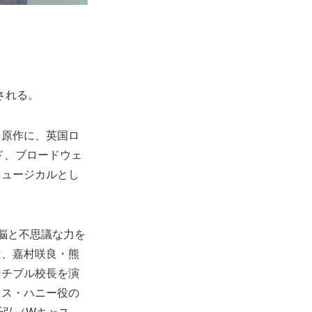
される。
を原作に、英国ロ
ド、ブロードウェ
ミュージカルとし
脳と不思議な力を
は、嘉村咲良・熊
ンチブル校長を演
ミス・ハニー役の
千弘（Wキャス