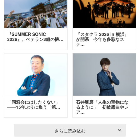
『SUMMER SONIC
『スタクラ 2026 in 横浜』
2026』、ベテラン3組の懐…
が開幕 今年も多彩なス
テ…
「同窓会にはしたくない」
石井琢磨「人生の宝物にな
――15年ぶりに集う「第…
るように」 初披露曲やレ
ア…
さらに読み込む