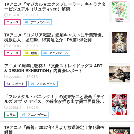
TVアニメ『マジカル★エクスプローラー』キャラクタ
ービジュアル（リュディver.）解禁
2026.8.8 ｜ SPICER
ニュース
アニメ/ゲーム
TVアニメ『ロメリア戦記』追加キャストに千葉翔也、
梶原岳人、堀江瞬、綿貫竜之介！PV第1弾公開
2026.8.7 ｜ SPICER
ニュース
動画
アニメ/ゲーム
アニメ10周年に乾杯！『文豪ストレイドッグス ART
& DESIGN EXHIBITION』内覧会レポート
2026.8.7 ｜ SPICER
レポート
アニメ/ゲーム
「フルメタル・パニック！」の賀東招二と漫画「テイ
ルズ オブ ジ アビス」の玲衣が描き出す異世界冒険…
2026.8.7 ｜ SPICER
コラム
アニメ/ゲーム
TVアニメ『尚善』2027年4月より放送決定！第1弾PV
解禁