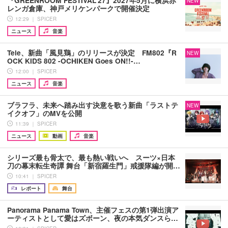
NEW
レンガ倉庫、神戸メリケンパークで開催決定
12:29 ｜ SPICER
ニュース
音楽
Tele、新曲「風見鶏」のリリースが決定 FM802『R
NEW
OCK KIDS 802 -OCHIKEN Goes ON!!-…
12:00 ｜ SPICER
ニュース
音楽
ブラフラ、未来へ踏み出す決意を歌う新曲「ラストテ
NEW
イクオフ」のMVを公開
11:39 ｜ SPICER
ニュース
動画
音楽
シリーズ最も骨太で、最も熱い戦いへ スーツ×日本
刀の幕末転生奇譚 舞台「新宿羅生門」戒援隊編が開…
10:41 ｜ SPICER
レポート
舞台
Panorama Panama Town、主催フェスの第1弾出演ア
ーティストとして愛はズボーン、夜の本気ダンスら…