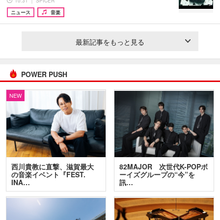
10:31 ｜ SPICER
ニュース
音楽
最新記事をもっと見る
POWER PUSH
NEW
西川貴教に直撃、滋賀最大
82MAJOR 次世代K-POPボ
の音楽イベント『FEST.
ーイズグループの“今”を
INA…
訊…