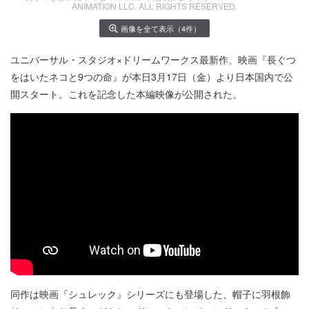
ANIMATION LLC. ALL RIGHTS RESERVED.
画像を全て表示（4件）
ユニバーサル・スタジオ×ドリームワークス最新作、映画『長ぐつ
をはいたネコと9つの命』が本日3月17日（金）より日本国内で公
開スタート。これを記念した本編映像が公開された。
同作は映画『シュレック』シリーズにも登場した、帽子に羽根飾