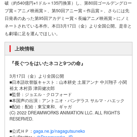
破（約540億円※1ドル＝135円換算）し、第80回ゴールデングロー
ブ賞＜アニメ映画賞＞、第50回アニー賞＜作品賞＞、さらには先
日発表のあった第95回アカデミー賞＜長編アニメ映画賞＞にノミ
ネートされている本作。本日3月17日（金）より全国公開。是非と
も劇場に足を運んでほしい。
上映情報
『長ぐつをはいたネコと9つの命』
3月17日（金）より全国公開
■日本語吹替版キャスト：山本耕史 土屋アンナ 中川翔子 小関
裕太 木村昴 津田健次郎
■監督：ジョエル・クロフォード
■本国声の出演：アントニオ・バンデラス サルマ・ハエック
■配給：配給：東宝東和、ギャガ
(C) 2022 DREAMWORKS ANIMATION LLC. ALL RIGHTS
RESERVED.
■公式ＨＰ：
gaga.ne.jp/nagagutsuneko
■公式twitter：
＠Dreamworks_JP