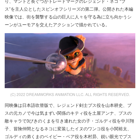
り、マントと長ぐつがトレードマークのレジェンド・ネコ “プ
ス”を主人公としたスピンオフシリーズの第二弾。公開された本編
映像では、街を襲撃する山の巨人に人々を守る為に立ち向かうシ
ーンがユーモアを交えたアクションで描かれている。
(C) 2022 DREAMWORKS ANIMATION LLC. ALL RIGHTS RESERVED.
同映像は日本語吹替版で、レジェンド剣士プス役を山本耕史、プ
スの元カノで今は気まずい関係のキティ役を土屋アンナ、プスの
敵キャラで3びきのくまを引き連れた女の子・ゴルディ役を中川翔
子、冒険仲間となるネコに変装したイヌのワンコ役を小関裕太、
ゴルディの弟くまのベイビー・ベア役を木村昴、鋭い眼光でプス