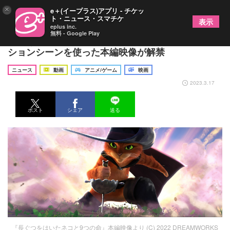
×
e＋(イープラス)アプリ - チケッ
ト・ニュース・スマチケ
表示
eplus inc.
無料 - Google Play
『長ぐつをはいたネコと9つの命』公開記念 アク
ションシーンを使った本編映像が解禁
ニュース
動画
アニメ/ゲーム
映画
2023.3.17
ポスト
シェア
送る
『長ぐつをはいたネコと9つの命』本編映像より (C) 2022 DREAMWORKS