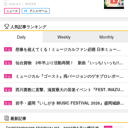
2026.8.5 ｜ SPICER
ニュース
アニメ/ゲーム
人気記事ランキング
Daily
Weekly
Monthly
想像を超えてくる！ミュージカルファン必聴 日本ミュー…
1
位
仙台貨物 2年半ぶり活動再開！ 新曲「いっち! いっち!!…
2
位
ミュージカル『ゴースト』両バージョンのゲネプロレポー…
3
位
西川貴教に直撃、滋賀最大の音楽イベント『FEST. INAZU…
4
位
岩手・盛岡『いしがき MUSIC FESTIVAL 2026』盛岡城跡…
5
位
最新記事
『GREENROOM FESTIVAL'27』2027年5月に横浜赤