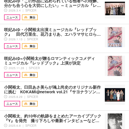
咲妃みゆ「この作品に込められている他者への理解、
分かち合う心を大切にしたい」～ミュージカル『レ…
2026.3.4 ｜ SPICER
ニュース
舞台
咲妃みゆ・小関裕太出演ミュージカル『レッドブッ
ク』 田代万里生、花乃まりあ、エハラマサヒロら…
2026.1.13 ｜ SPICER
ニュース
舞台
咲妃みゆ×小関裕太が贈るロマンティックコメディ
ミュージカル『レッドブック』上演が決定
2025.11.28 ｜ SPICER
ニュース
舞台
小関裕太、臼田あさ美らが鴻上尚史のオリジナル新作
に挑む KOKAMI@network vol.21『サヨナラソン…
2025.8.29 ｜ SPICER
ニュース
舞台
小関裕太、約10年の軌跡をまとめたアーカイブブック
『Y』を発売 撮り下ろしや最新インタビューなど…
2025.6.8 ｜ SPICER