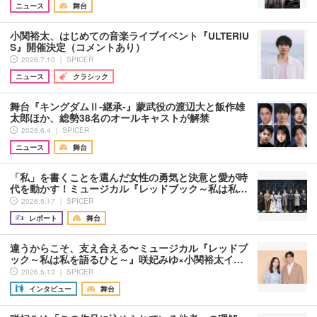
ニュース
舞台
小関裕太、はじめての⾳楽ライブイベント『ULTERIU
S』開催決定（コメントあり）
2026.7.10 ｜ SPICER
ニュース
クラシック
舞台『キングダムⅡ-継承-』蒙武役の渡辺大と飯作雄
太郎ほか、総勢38名のオールキャストが解禁
2026.6.4 ｜ SPICER
ニュース
舞台
「私」を書くことを選んだ女性の勇気と決意と愛が時
代を動かす！ミュージカル『レッドブック～私は私…
2026.5.17 ｜ SPICER
レポート
舞台
違うからこそ、支え合える〜ミュージカル『レッドブ
ック～私は私を語るひと～』咲妃みゆ×小関裕太イ…
2026.5.13 ｜ SPICER
インタビュー
舞台