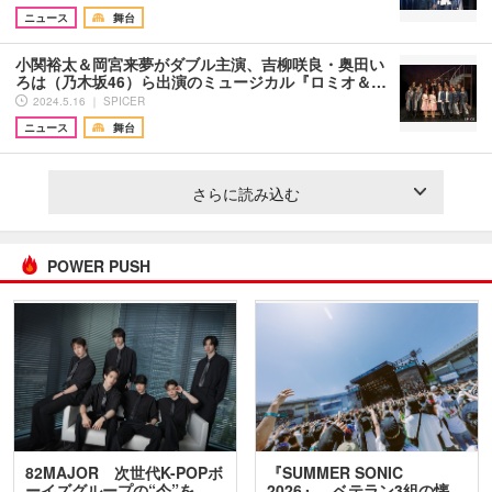
ニュース
舞台
小関裕太＆岡宮来夢がダブル主演、吉柳咲良・奥田い
ろは（乃木坂46）ら出演のミュージカル『ロミオ＆…
2024.5.16 ｜ SPICER
ニュース
舞台
さらに読み込む
POWER PUSH
82MAJOR 次世代K-POPボ
『SUMMER SONIC
ーイズグループの“今”を
2026』、ベテラン3組の懐…