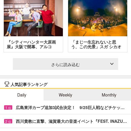
『シティーハンター大原画
「まじ一生忘れないと思
展』大阪で開幕、アルコ
う、この光景」スガ シカオ
＆…
と…
さらに読み込む
人気記事ランキング
Daily
Weekly
Monthly
広島東洋カープ追加3試合決定！ 9/25巨人戦などチケッ…
1
位
西川貴教に直撃、滋賀最大の音楽イベント『FEST. INAZU…
2
位