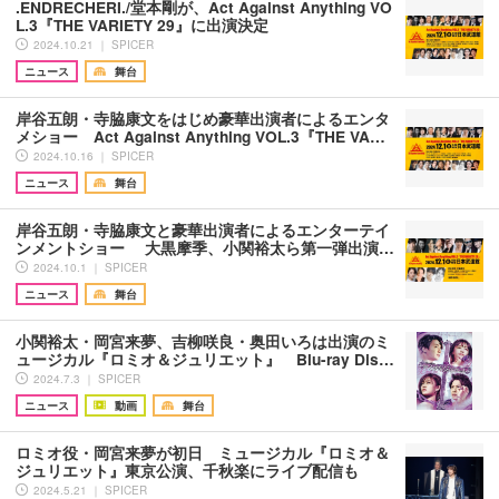
.ENDRECHERI./堂本剛が、Act Against Anything VO
L.3『THE VARIETY 29』に出演決定
2024.10.21 ｜ SPICER
ニュース
舞台
岸谷五朗・寺脇康文をはじめ豪華出演者によるエンタ
メショー Act Against Anything VOL.3『THE VA…
2024.10.16 ｜ SPICER
ニュース
舞台
岸谷五朗・寺脇康文と豪華出演者によるエンターテイ
ンメントショー 大黒摩季、小関裕太ら第一弾出演…
2024.10.1 ｜ SPICER
ニュース
舞台
小関裕太・岡宮来夢、吉柳咲良・奥田いろは出演のミ
ュージカル『ロミオ＆ジュリエット』 Blu-ray Dis…
2024.7.3 ｜ SPICER
ニュース
動画
舞台
ロミオ役・岡宮来夢が初日 ミュージカル『ロミオ＆
ジュリエット』東京公演、千秋楽にライブ配信も
2024.5.21 ｜ SPICER