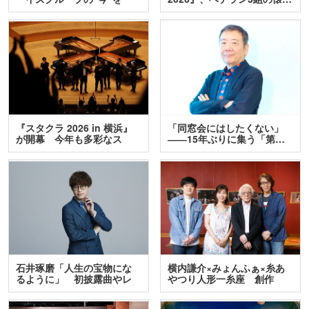
訊…
『スタクラ 2026 in 横浜』
「同窓会にはしたくない」
が開幕 今年も多彩なス
――15年ぶりに集う「第…
テ…
石井琢磨「人生の宝物にな
横内謙介×みょんふぁ×糸あ
るように」 初披露曲やレ
やつり人形一糸座 創作
ア…
人…