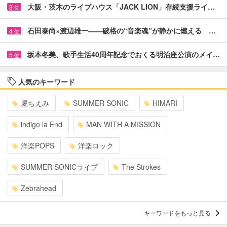
大阪・茨木のライブハウス「JACK LION」存続支援ライ…
3
位
石田泰尚×渡辺雄一――破格の“音楽魂”が静かに燃える …
4
位
坂本冬美、歌手生活40周年記念でおくる明治座公演のメイ…
5
位
人気のキーワード
堀ちえみ
SUMMER SONIC
HIMARI
indigo la End
MAN WITH A MISSION
洋楽POPS
洋楽ロック
SUMMER SONICライブ
The Strokes
Zebrahead
キーワードをもっと見る