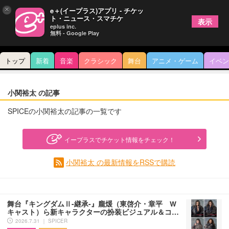
×
e＋(イープラス)アプリ - チケッ
ト・ニュース・スマチケ
表示
eplus inc.
無料 - Google Play
トップ
新着
音楽
クラシック
舞台
アニメ・ゲーム
イベン
小関裕太 の記事
SPICEの小関裕太の記事の一覧です
イープラスでチケット情報をチェック！
小関裕太 の最新情報をRSSで購読
舞台『キングダムⅡ-継承-』龐煖（東啓介・章平 W
キャスト）ら新キャラクターの扮装ビジュアル＆コ…
2026.7.31 ｜ SPICER