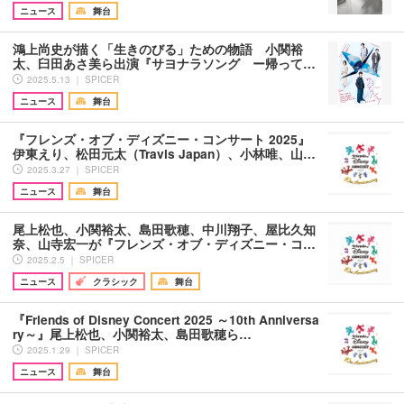
ニュース
舞台
鴻上尚史が描く「生きのびる」ための物語 小関裕
太、臼田あさ美ら出演『サヨナラソング ー帰って…
2025.5.13 ｜ SPICER
ニュース
舞台
『フレンズ・オブ・ディズニー・コンサート 2025』
伊東えり、松田元太（Travis Japan）、小林唯、山…
2025.3.27 ｜ SPICER
ニュース
舞台
尾上松也、小関裕太、島田歌穂、中川翔子、屋比久知
奈、山寺宏一が『フレンズ・オブ・ディズニー・コ…
2025.2.5 ｜ SPICER
ニュース
クラシック
舞台
『Friends of Disney Concert 2025 ～10th Anniversa
ry～』尾上松也、小関裕太、島田歌穂ら…
2025.1.29 ｜ SPICER
ニュース
舞台