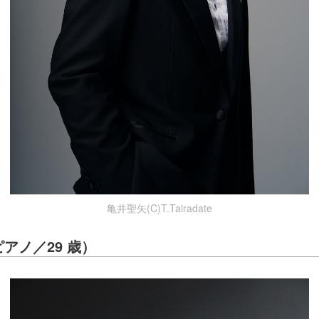
亀井聖矢(C)T.Tairadate
アノ／29 歳）