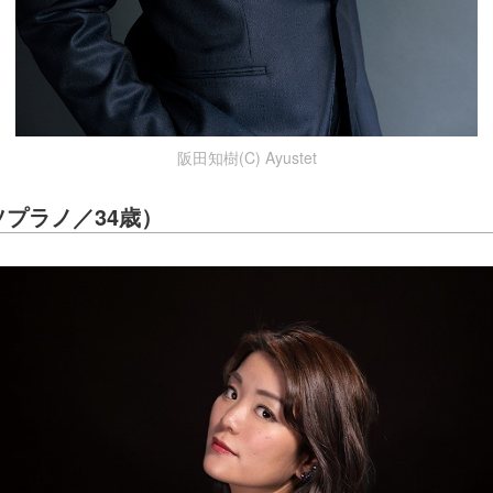
阪田知樹(C) Ayustet
ソプラノ／34歳）