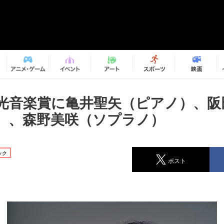
出光音楽賞に亀井聖矢（ピアノ）、阪
）、森野美咲（ソプラノ）
ック
ポスト