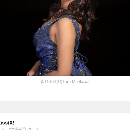
森野美咲(C)Taro Morikawa
assiX!
シック音楽専門SPICER