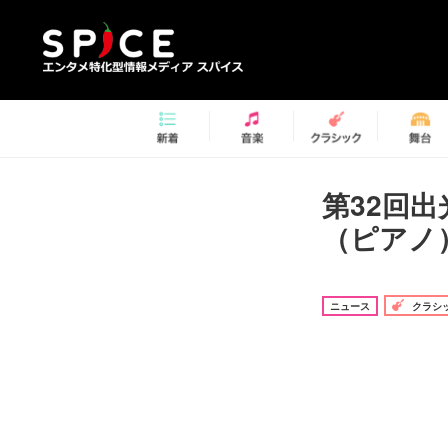
第32回
（ピアノ
ニュース
クラシ