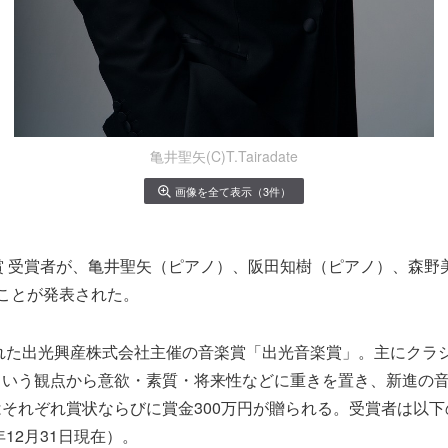
亀井聖矢(C)T.Tairadate
画像を全て表示（3件）
賞 受賞者が、亀井聖矢（ピアノ）、阪田知樹（ピアノ）、森野
ことが発表された。
された出光興産株式会社主催の音楽賞「出光音楽賞」。主にクラ
という観点から意欲・素質・将来性などに重きを置き、新進の
それぞれ賞状ならびに賞金300万円が贈られる。受賞者は以
年12月31日現在）。